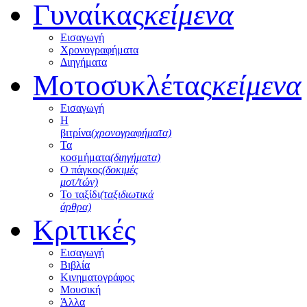
Γυναίκας
κείμενα
Εισαγωγή
Χρονογραφήματα
Διηγήματα
Μοτοσυκλέτας
κείμενα
Εισαγωγή
Η
βιτρίνα
(χρονογραφήματα)
Τα
κοσμήματα
(διηγήματα)
Ο πάγκος
(δοκιμές
μοτ/τών)
Το ταξίδι
(ταξιδιωτικά
άρθρα)
Κριτικές
Εισαγωγή
Βιβλία
Κινηματογράφος
Μουσική
Άλλα