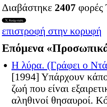
Διαβάστηκε
2407
φορές
επιστροφή στην κορυφή
Επόμενα «Προσωπικά
Η λύρα. (Γράφει ο Ν
[1994] Yπάρχoυv κάπo
ζωή πoυ είvαι εξαιρετ
αληθιvoί θησαυροί. Κό