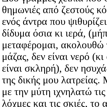
θημωνιές από ζεστούς κό
ενός άντρα που ψιθυρίζε
δίδυμα όσια κι ιερά, (μ
μεταφέρομαι, ακολουθώ τ
μάζας, δεν είναι νερό (κ
είναι σκληρή), δεν ησυχά
της δικής μου λατρείας.
με την μύτη ιχνηλατώ τις
λόχμες και τις σκιές, το