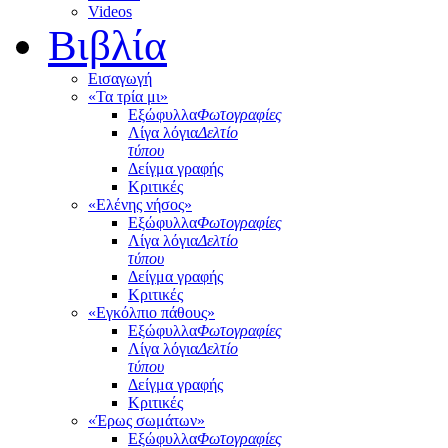
Videos
Βιβλία
Εισαγωγή
«Τα τρία μι»
Εξώφυλλα
Φωτογραφίες
Λίγα λόγια
Δελτίο
τύπου
Δείγμα γραφής
Κριτικές
«Ελένης νήσος»
Εξώφυλλα
Φωτογραφίες
Λίγα λόγια
Δελτίο
τύπου
Δείγμα γραφής
Κριτικές
«Εγκόλπιο πάθους»
Εξώφυλλα
Φωτογραφίες
Λίγα λόγια
Δελτίο
τύπου
Δείγμα γραφής
Κριτικές
«Έρως σωμάτων»
Εξώφυλλα
Φωτογραφίες