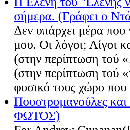
Η Ελένη τού "Ελένης ν
σήμερα. (Γράφει ο Ν
Δεν υπάρχει μέρα που 
μου. Οι λόγοι; Λίγοι κ
(στην περίπτωση τού «
(στην περίπτωση τού «τ
φυσικό τους χώρο που 
Πουστρομανούλες και 
ΦΩΤΟΣ)
For Andrew Cunanan(!