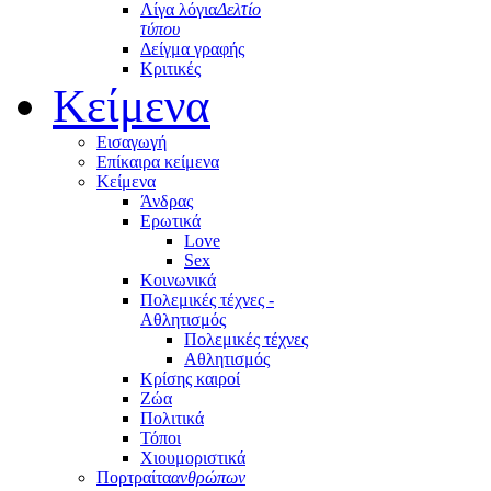
Λίγα λόγια
Δελτίο
τύπου
Δείγμα γραφής
Κριτικές
Κείμενα
Εισαγωγή
Επίκαιρα κείμενα
Κείμενα
Άνδρας
Ερωτικά
Love
Sex
Κοινωνικά
Πολεμικές τέχνες -
Αθλητισμός
Πολεμικές τέχνες
Αθλητισμός
Κρίσης καιροί
Ζώα
Πολιτικά
Τόποι
Χιουμοριστικά
Πορτραίτα
ανθρώπων