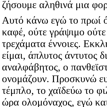
ζήσουμε αληθινά μια φο
Αυτό κάνω εγώ το πρωί ό
καφέ, ούτε γράψιμο ούτε 
τρεχάματα έννοιες. Εκκλ
είμαι, άπλυτος άντυτος 
αναλφάβητος, ο πανθεϊστ
ονομάζουν. Προσκυνώ ευ
τέμπλο, το χαϊδεύω το φι
ώρα ολομόναχος, εγώ και 