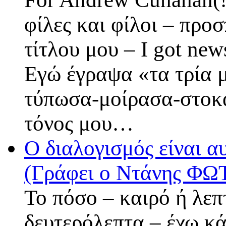
φίλες και φίλοι – προ
τίτλου μου – I got new
Εγώ έγραψα «τα τρία μ
τύπωσα-μοίρασα-στοκά
τόνος μου…
Ο διαλογισμός είναι αυ
(Γράφει ο Ντάνης ΦΩ
Το πόσο – καιρό ή λεπτ
δευτερόλεπτα – έχω κά