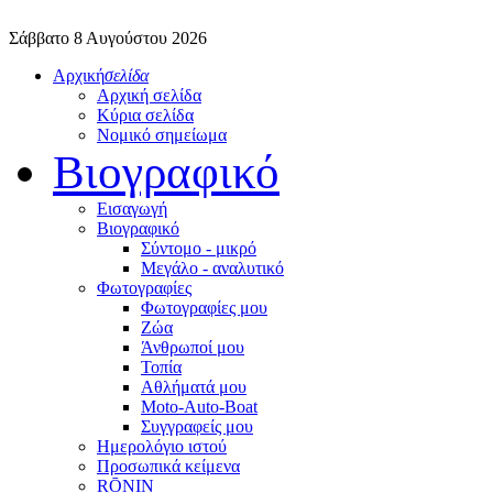
Σάββατο 8 Αυγούστου 2026
Αρχική
σελίδα
Αρχική σελίδα
Κύρια σελίδα
Νομικό σημείωμα
Βιογραφικό
Εισαγωγή
Βιογραφικό
Σύντομο - μικρό
Μεγάλο - αναλυτικό
Φωτογραφίες
Φωτογραφίες μου
Ζώα
Άνθρωποί μου
Τοπία
Αθλήματά μου
Moto-Auto-Boat
Συγγραφείς μου
Ημερολόγιο ιστού
Προσωπικά κείμενα
RŌNIN