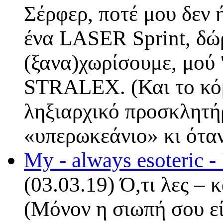
Σέρφερ, ποτέ μου δεν 
ένα LASER Sprint, δώρ
(ξανα)χωρίσουμε, μού 
STRALEX. (Και το κόβ
ληξιαρχικό προσκλητή
«υπερωκεάνιο» κι ότα
My - always esoteric 
(03.03.19) Ό,τι λες – 
(Μόνον η σιωπή σου εί