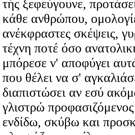
τής ξεφεύγουνε, προτάσε
κάθε ανθρώπου, ομολογίε
ανέκφραστες σκέψεις, γυ
τέχνη ποτέ όσο ανατολικ
μπόρεσε ν' αποφύγει αυτά
που θέλει να σ' αγκαλιάσ
διαπιστώσει αν εσύ ακόμ
γλιστρώ προφασιζόμενος
ενδίδω, σκύβω και προσ