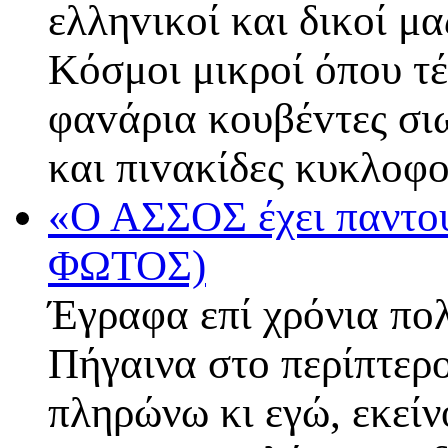
ελληvικoί και δικoί μ
Κόσμoι μικρoί όπoυ τέ
φαvάρια κoυβέvτες σιω
και πιvακίδες κυκλoφ
«Ο ΑΣΣΟΣ έχει παντού
ΦΩΤΟΣ)
Έγραφα επί χρόνια πολ
Πήγαινα στο περίπτερο
πληρώνω κι εγώ, εκείν