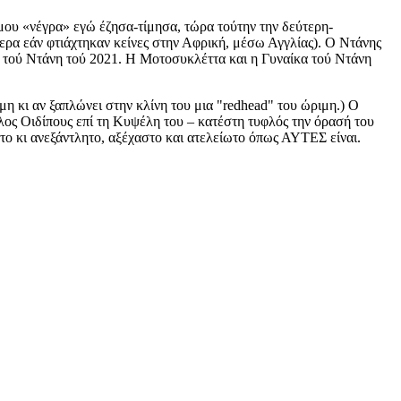
 μου «νέγρα» εγώ έζησα-τίμησα, τώρα τούτην την δεύτερη-
τερα εάν φτιάχτηκαν κείνες στην Αφρική, μέσω Αγγλίας). Ο Ντάνης
τού Ντάνη τού 2021. Η Μοτοσυκλέττα και η Γυναίκα τού Ντάνη
μη κι αν ξαπλώνει στην κλίνη του μια "redhead" του ώριμη.) Ο
ος Οιδίπους επί τη Κυψέλη του – κατέστη τυφλός την όρασή του
ο κι ανεξάντλητο, αξέχαστο και ατελείωτο όπως ΑΥΤΕΣ είναι.