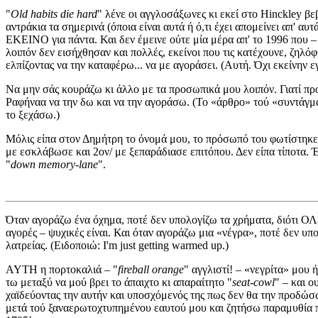
"
Old habits die hard
" λένε οι αγγλοσάξωνες κι εκεί στο Hinckley βε
αντράκια τα σημερινά (όποια είναι αυτά ή ό,τι έχει απομείνει απ' 
ΕΚΕΙΝΟ για πάντα. Και δεν έμεινε ούτε μία μέρα απ' το 1996 που
λοιπόν δεν εισήχθησαν και πολλές, εκείνοι που τις κατέχουνε, ζηλόφ
ελπίζοντας να την καταφέρω... να με αγοράσει. (Αυτή. Όχι εκείνην ε
Να μην σάς κουράζω κι άλλο με τα προσωπικά μου λοιπόν. Γιατί πρ
Ραφήναα να την δω και να την αγοράσω. (Το «άρθρο» τού «συντάγμα
το ξεχάσω.)
Μόλις είπα στον Δημήτρη το όνομά μου, το πρόσωπό του φωτίστηκε 
με εσκλάβωσε και 2ον/ με ξεπαράδιασε επιτόπου. Δεν είπα τίποτα. Έ
"
down memory-lane
".
Όταν αγοράζω ένα όχημα, ποτέ δεν υπολογίζω τα χρήματα, διότι ΟΛΕ
αγορές – ψυχικές είναι. Και όταν αγοράζω μια «νέγρα», ποτέ δεν 
λατρείας. (Ειδοποιώ: I'm just getting warmed up.)
AYTH η πορτοκαλιά – "
fireball orange
" αγγλιστί! – «νεγρίτα» μου
τω μεταξύ να μού βρει το άπαιχτο κι απαραίτητο "
seat-cowl
" – και ο
χαϊδεύοντας την αυτήν και υποσχόμενός της πως δεν θα την προδώσ
μετά τού ξαναερωτοχτυπημένου εαυτού μου και ζητήσω παραμυθία π