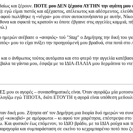
βαίως και ξέρουν.
ΠΟΤΕ μου ΔΕΝ ξέχασα ΑΥΤΗΝ την αγάπη μου
κ
αυτά): εγώ είμαι πιστός και αξέχαστος, ατέλειωτος και αδέσμευτος, 
 – αφού πωλήθηκε η «νέγρα» μου στον αυτοκτονήσαντα με αυτήν, Νί
θονα και σφικτά τις κρατούν κι όποτε έβγαινε στις αγγελίες καμμιά, 
γώ.)
ο ημερών ανέβασε ο «ανιψιός» τού "
Stag
" ο Δημήτρης την δική του γ
τός» μου το είχα πνίξει την προηγούμενή μου βραδυά, στα ποτά στο
και ο άνθρωπος τούτος αυτόματα και στο φτερό την αγγελία κατέβασε
βαλα τα γάντια μου, έσφιξα με τα ΙΔΙΑ-ΠΑΛΙΑ μου δερμάτινα το ντεπό
Σ μου οι αγορές – συναισθηματικές είναι. Όταν αγοράζω μία μοτοσυκ
υπολογίζω εγώ ΤΙΠΟΤΑ, διότι ΕΤΟΥΤΗ η αγορά είναι υπόθεση μεδουλιο
 ήταν δική μου. Ζήτησα απ' τον Δημήτρη μια διορία δυό ημερών να συ
υχί «
κοκοβιό
» ρε αμόρφωτοι – κι αφού τον χαιρέτησα, επέστρεψα στο
ω. Kαι φυσικόν έως επόμενον, το ΙΔΙΟ βράδυ, με τα ΙΔΙΑ ρούχα και
αρηγορία και συμπαράσταση σε εκείνο το κεχριμπαρένιο ποτό που ζυμ