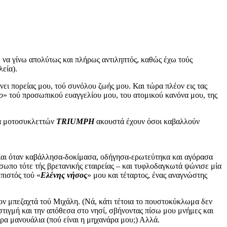
 να γίνω απολύτως και πλήρως αντιληπτός, καθώς έχω τούς
λεία).
νει πορείας μου, τού συνόλου ζωής μου. Και τώρα πλέον εις τας
ο
» τού προσωπικού ευαγγελίου μου, του ατομικού κανόνα μου, της
εία μοτοσυκλεττών
TRIUMPH
ακουστά έχουν όσοι καβαλλούν
. Και όταν καβάλλησα-δοκίμασα, οδήγησα-ερωτεύτηκα και αγόρασα
ωπο τότε τής βρετανικής εταιρείας – και τυφλοδαγκωτά ψώνισε μία
πιστός τού «
Ελένης νήσος
» μου και τέταρτος, ένας αναγνώστης
ον μπεζαχτά τού Μιχάλη. (Νά, κάτι τέτοια το πουστοκύκλωμα δεν
στιγμή και την απόθεσα στο νησί, σβήνοντας πίσω μου μνήμες και
δρα μανουάλια (πού είναι η μηχανάρα μου;) Αλλά.