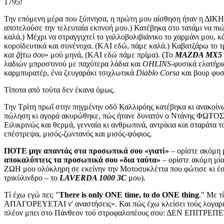
1795!
Την επόμενη μέρα που ξύπνησα, η πρώτη μου αίσθηση ήταν η ΔΙΚΗ 
αποτελούσε την τελευταία εκπνοή μου.) Κατέβηκα στο τατάμι να πι
καλά.) Μέχρι να στραγγιχτεί το γαλλοβολιβιάνικο το χαρμάνι μου, 
κοροϊδευτικά και συνένοχα. (ΚΑΙ εδώ, πάμε καλά.) Καβατζάρω το τρ
και ζήτω σου
» μού μηνά, (ΚΑΙ εδώ πάμε πρίμα). (Το
ΜAZDA MΧ5
λαδιών μπροστινού με παχύτερα λάδια και
OHLINS
-φυσικά ελατήρι
καρμπυρατέρ, ένα ζευγαράκι τσιχλωτικά
Diablo Corsa
και βουρ φυσι
Tίποτα από τούτα δεν έκανα όμως.
Την Τρίτη πρωΐ στην πηγμένην οδό Καλλιρόης κατέβηκα κι ανακοίν
πώληση κι αγορά ακυρώθηκε, πώς ήτανε δυνατόν ο Ντάνης ΦΩΤ
Ειλικρινώς και θερμά, γενναία κι ανθρωπινά, αντρίκια και σταράτ
επέστρεψα, μισός-ζωντανός και μισός-ψόφιος.
ΠΟΤΕ μην απαντάς στα προσωπικά σου «γιατί»
– ορίστε ακόμη 
αποκαλύπτεις τα προσωπικά σου «δια ταύτα»
– ορίστε ακόμη μί
ΖΩΗ μου ολόκληρη σε εκείνην την Μοτοσυκλέττα που φώτισε κι έσ
τρικύλινδρο – το
LAVERDA 1000 3C
μου).
Τί έχω εγώ πει; "
There is only ONE time, tο do ONE thing
." Με τ
ΑΠΑΓΟΡΕΥΕΤΑΙ ν' αναστήσεις». Και πώς έχω κλείσει τούς λογα
πλέον μπει στο Πάνθεον τού στροφαλοπέους σου: ΔΕΝ ΕΠΙΤΡΕΠΕΤΑΙ