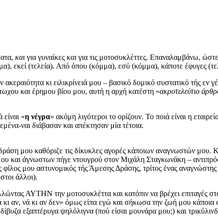
ματα,
και
για γυναίκες
και
για τις μοτοσυκλέττες. Επαναλαμβάνω, ώστε
α), εκεί (τελεία). Από όπου (κόμμα), εσύ (κόμμα), κάποτε έφυγες (τε
 ακεραιότητα κι ειλικρίνειά μου – βασικό δομικό συστατικό τής εν γέ
τωχου και έρημου βίου μου, αυτή η αρχή κατέστη «
ακροτελεύτιο άρθρ
 είναι «
η νέγρα
» ακόμη λιγότεροι το ορίζουν. Το ποιά είναι η εταιρ
εμένα-ναι διάβασαν και απέκτησαν μία τέτοια.
 η δράση μου καθόριζε τις δίκυκλες αγορές κάποιων αναγνωστών μου
 μου και άγνωστων πήγε ντουγρού στον Μιχάλη Σταγκωνάκη – αντιπρόσ
ς φίλος μου αστυνομικός τής Άμεσης Δράσης, τρίτος ένας αναγνώστης 
ιστοι άλλοι).
βαλλώντας ΑΥΤΗΝ την μοτοσυκλέττα και κατόπιν να βρέχει επιταγές στ
κι αν, νά κι αν δεν» όμως είπα εγώ και σήκωσα την ζωή μου κάποια 
δίβυζα εξαπτέρυγα ψηλόλιγνα (πού είσαι μουνάρα μου;) και τρικύλιν