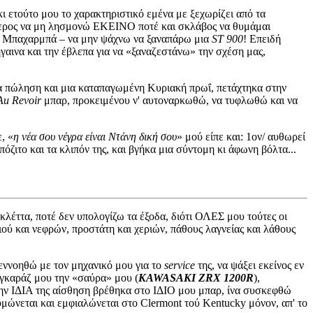
ι ετούτο μου το χαρακτηριστικό εμένα με ξεχωρίζει από τα
ελεύθερος να μη λησμονώ ΕΚΕΙΝΟ ποτέ και σκλάβος να θυμάμαι
κο Μπαχαρμπά – να μην ψάχνω να ξαναπάρω μια
ST 900
! Επειδή
πήγαινα και την έβλεπα για να «ξαναζεστάνω» την σχέση μας,
ια πώληση και μια καταπαγωμένη Κυριακή πρωΐ, πετάχτηκα στην
Au Revoir
μπαρ, προκειμένου ν' αυτοναρκωθώ, να τυφλωθώ και να
, «
η νέα σου νέγρα είναι Ντάνη δική σου
» μού είπε και: 1ον/ αυθωρεί
ζιτο και τα κλιπόν της, και βγήκα μια σύντομη κι άφωνη βόλτα...
λέττα, ποτέ δεν υπολογίζω τα έξοδα, διότι ΟΛΕΣ μου τούτες οι
ύ και νεφρών, προστάτη και χεριών, πάθους λαγνείας και λάθους
νεννοηθώ με τον μηχανικό μου για το
service
της, να ψάξει εκείνος εν
 γκαράζ μου την «σαύρα» μου (
KAWASAKI ZRX 1200R
),
 την ΙΔΙΑ της αίσθηση βρέθηκα στο ΙΔΙΟ μου μπαρ, ίνα συσκεφθώ
ώνεται και εμφιαλώνεται στο Clermont τού Kentucky μόνον, απ' το