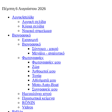
Πέμπτη 6 Αυγούστου 2026
Αρχική
σελίδα
Αρχική σελίδα
Κύρια σελίδα
Νομικό σημείωμα
Βιογραφικό
Εισαγωγή
Βιογραφικό
Σύντομο - μικρό
Μεγάλο - αναλυτικό
Φωτογραφίες
Φωτογραφίες μου
Ζώα
Άνθρωποί μου
Τοπία
Αθλήματά μου
Moto-Auto-Boat
Συγγραφείς μου
Ημερολόγιο ιστού
Προσωπικά κείμενα
RŌNIN
Videos
Βιβλία