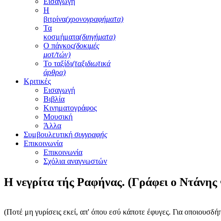
Εισαγωγή
Η
βιτρίνα
(χρονογραφήματα)
Τα
κοσμήματα
(διηγήματα)
Ο πάγκος
(δοκιμές
μοτ/τών)
Το ταξίδι
(ταξιδιωτικά
άρθρα)
Κριτικές
Εισαγωγή
Βιβλία
Κινηματογράφος
Μουσική
Άλλα
Συμβουλευτική
συγγραφής
Επικοινωνία
Επικοινωνία
Σχόλια αναγνωστών
Η νεγρίτα τής Ραφήνας. (Γράφει ο Ντάν
(Ποτέ μη γυρίσεις εκεί, απ' όπου εσύ κάποτε έφυγες. Για οποιουσδή