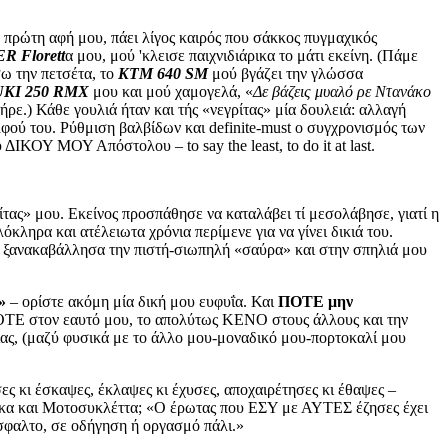
πρώτη αφή μου, πάει λίγος καιρός που σάκκος πυγμαχικός
 Florett
α μου, μού 'κλεισε παιχνιδιάρικα το μάτι εκείνη. (Πάμε
σω την πετσέτα, το
ΚΤΜ 640 SM
μού βγάζει την γλώσσα
KI 250 RMX
μου και μού χαμογελά, «
Δε βάζεις μυαλό ρε Ντανάκο
ρε.) Κάθε γουλιά ήταν και τής «νεγρίτας» μία δουλειά: αλλαγή
ού του. Ρύθμιση βαλβίδων και definite-must o συγχρονισμός των
ΙΚΟΥ ΜΟΥ Απόστολου – to say the least, to do it at last.
ας» μου. Εκείνος προσπάθησε να καταλάβει τί μεσολάβησε, γιατί η
λόκληρα και ατέλειωτα χρόνια περίμενε για να γίνει δικιά του.
», ξανακαβάλλησα την πιστή-σιωπηλή «σαύρα» και στην σπηλιά μου
»
– ορίστε ακόμη μία δική μου ευφυΐα. Και
ΠΟΤΕ μην
ΠΟΤΕ στον εαυτό μου, το απολύτως ΚΕΝΟ στους άλλους και την
ς, (μαζύ φυσικά με το άλλο μου-μοναδικό μου-πορτοκαλί μου
 κι έσκαψες, έκλαψες κι έχυσες, αποχαιρέτησες κι έθαψες –
 και Μοτοσυκλέττα; «Ο έρωτας που ΕΣΥ με ΑΥΤΕΣ έζησες έχει
φαλτο, σε οδήγηση ή οργασμό πάλι.»