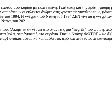
ο εαυτού-μου-κυρίου με έκανε κείνη. Γιατί άπαξ και την πρώτη-μαύρη
 πράττουν οι εκλεκτοί άνδρες στις χριστές τις γυναίκες τους, (ιδιαί
τού 1994. Η «νέγρα» τού Ντάνη τού 1994 ΔΕΝ γίνεται η «νεγρίτα» 
 Ντάνη τού 2021.
ου. (Ακόμη κι αν γέρνει στο σταντ της μια "negrita" του ώριμη, ακό
τα θολά, στα έγκατα ή στα ουράνια. Γιατί ο Ντάνης ΦΩΤΟΣ – ως άλλ
ς/Γυναίκας μοναδικό και αμόλευτο, ιερό και ανόθευτο, ανεπανάληπτ