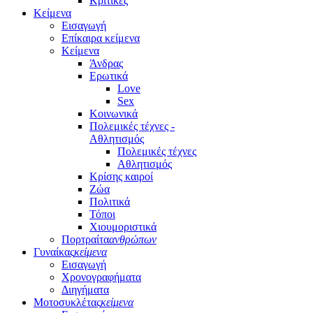
Κριτικές
Κείμενα
Εισαγωγή
Επίκαιρα κείμενα
Κείμενα
Άνδρας
Ερωτικά
Love
Sex
Κοινωνικά
Πολεμικές τέχνες -
Αθλητισμός
Πολεμικές τέχνες
Αθλητισμός
Κρίσης καιροί
Ζώα
Πολιτικά
Τόποι
Χιουμοριστικά
Πορτραίτα
ανθρώπων
Γυναίκας
κείμενα
Εισαγωγή
Χρονογραφήματα
Διηγήματα
Μοτοσυκλέτας
κείμενα