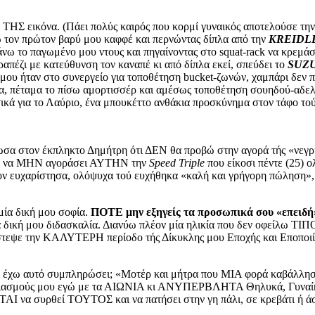
ΤΗΣ εικόνα. (Πάει πολύς καιρός που κορμί γυναικός αποτελούσε την 
ώ τον πρώτον βαρύ μου καφφέ και περνώντας δίπλα από την
KREIDLER
κάνω το παγωμένο μου ντους και πηγαίνοντας στο squat-rack να κρεμά
απέζι με κατεύθυνση τον καναπέ κι από δίπλα εκεί, σπεύδει το
SUZU
μου ήταν στο συνεργείο για τοποθέτηση bucket-ζωνών, χαμπάρι δεν πή
α, πέταμα το πίσω αμορτισσέρ και αμέσως τοποθέτηση σουηδού-αδελφ
κά για το Λαύριο, ένα μπουκέττο ανθάκια προσκύνημα στον τάφο τού Δ
ωσα στον έκπληκτο Δημήτρη ότι ΔΕΝ θα προβώ στην αγορά τής «νεγρίτ
ΟΣ να ΜΗΝ αγοράσει ΑΥΤΗΝ την
Speed Triple
που είκοσι πέντε (25) ο
α τον ευχαρίστησα, ολόψυχα τού ευχήθηκα «καλή και γρήγορη πώληση
μία δική μου σοφία.
ΠΟΤΕ μην εξηγείς τα προσωπικά σου «επειδή
α δική μου διδασκαλία. Διανύω πλέον μία ηλικία που δεν οφείλω ΤΙ
τεψε την ΚΑΛΥΤΕΡΗ περίοδο τής Δίκυκλης μου Εποχής και Εποποιία
ί έχω αυτό συμπληρώσει; «Μοτέρ και μήτρα που ΜΙΑ φορά καβάλλησες
ριασμούς μου εγώ με τα ΑΙΩΝΙΑ κι ΑΝΥΠΕΡΒΛΗΤΑ Θηλυκά, Γυναίκα
 να συρθεί ΤΟΥΤΟΣ και να πατήσει στην γη πάλι, σε κρεβάτι ή άσ