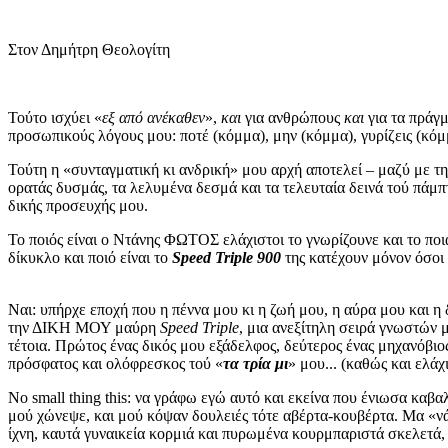
Στον Δημήτρη Θεολογίτη
Τούτο ισχύει «
εξ από ανέκαθεν
»,
και
για ανθρώπους
και
για τα πράγ
προσωπικούς λόγους μου: ποτέ (κόμμα), μην (κόμμα), γυρίζεις (κόμμ
Τούτη η «συνταγματική κι ανδρική» μου αρχή αποτελεί – μαζύ με την
ορατάς δυσμάς, τα λελυμένα δεσμά και τα τελευταία δεινά τού πάμπ
δικής προσευχής μου.
Το ποιός είναι ο Ντάνης ΦΩΤΟΣ ελάχιστοι το γνωρίζουνε και το ποιά
δίκυκλο και ποιό είναι το
Speed Triple 900
της κατέχουν μόνον όσοι 
Ναι: υπήρχε εποχή που η πέννα μου κι η ζωή μου, η αύρα μου και
την ΔΙΚΗ ΜΟΥ μαύρη
Speed Triple
, μια ανεξίτηλη σειρά γνωστών
τέτοια. Πρώτος ένας δικός μου εξάδελφος, δεύτερος ένας μηχανόβιο
πρόσφατος και ολόφρεσκος τού «
τα τρία μι
» μου... (καθώς και ελάχ
No small thing this: να γράφω εγώ αυτό και εκείνα που ένιωσα κα
μού χώνεψε, και μού κόψαν δουλειές τότε αβέρτα-κουβέρτα. Μα «νά 
ίχνη, καυτά γυναικεία κορμιά και πυρωμένα κουρμπαριστά σκελετά, 