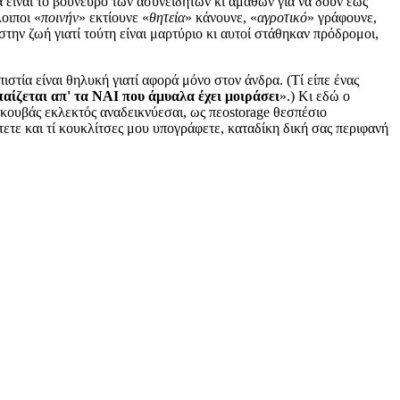
α είναι το βούνευρο των ασυνείδητων κι άμαθων για να δουν έως
λοιποι «
ποινήν
» εκτίουνε «
θητεία
» κάνουνε, «
αγροτικό
» γράφουνε,
στην ζωή γιατί τούτη είναι μαρτύριο κι αυτοί στάθηκαν πρόδρομοι,
ιστία είναι θηλυκή γιατί αφορά μόνο στον άνδρα. (Τί είπε ένας
παίζεται απ' τα ΝΑΙ που άμυαλα έχει μοιράσει
».) Κι εδώ ο
εοκουβάς εκλεκτός αναδεικνύεσαι, ως πεοstorage θεσπέσιο
τετε και τί κουκλίτσες μου υπογράφετε, καταδίκη δική σας περιφανή