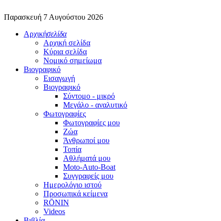
Παρασκευή 7 Αυγούστου 2026
Αρχική
σελίδα
Αρχική σελίδα
Κύρια σελίδα
Νομικό σημείωμα
Βιογραφικό
Εισαγωγή
Βιογραφικό
Σύντομο - μικρό
Μεγάλο - αναλυτικό
Φωτογραφίες
Φωτογραφίες μου
Ζώα
Άνθρωποί μου
Τοπία
Αθλήματά μου
Moto-Auto-Boat
Συγγραφείς μου
Ημερολόγιο ιστού
Προσωπικά κείμενα
RŌNIN
Videos
Βιβλία