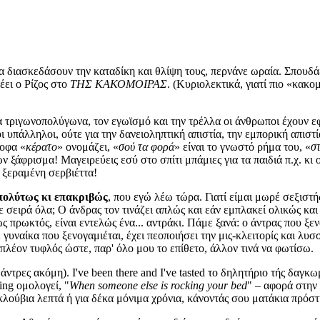
να διασκεδάσουν την καταδίκη και θλίψη τους, περνάνε ωραία. Σπουδ
έει ο Ρίζος στο
ΤΗΣ ΚΑΚΟΜΟΙΡΑΣ
. (Κυριολεκτικά, γιατί πιο «κακο
α τριγωνοπολύγωνα, τον εγωϊσμό και την τρέλλα οι άνθρωποι έχουν εφ
ι υπάλληλοι, ούτε για την δανειοληπτική απιστία, την εμπορική απιστ
σοφα «
κέρατο
» ονομάζει, «
σού τα φορά
» είναι το γνωστό ρήμα του, «
σ
ρών ξάφρισμα! Μαγειρεύεις εσύ στο σπίτι μπάμιες για τα παιδιά π.χ. κι
 ξεραμένη σερβιέττα!
απολύτως κι επακριβώς
, που εγώ λέω τώρα. Γιατί είμαι μωρέ σεξιστ
σειρά όλα; Ο άνδρας τον τινάζει απλώς και εάν εμπλακεί ολικώς και 
ς πρωκτός, είναι εντελώς ένα... αντράκι. Πάμε ξανά: ο άντρας που ξεν
 γυναίκα που ξενογαμιέται, έχει πεοποιήσει την μις-κλειτορίς και λυσσ
 πλέον τυφλός ώστε, παρ' όλο μου το επίθετο, άλλον τινά να φωτίσω.
τρες ακόμη). I've been there and I've tasted το δηλητήριο τής δαγκωμ
ing ομολογεί, "
When someone else is rocking your bed
" – αφορά στην 
 κλούβια λεπτά ή για δέκα μόνιμα χρόνια, κάνοντάς σου ματάκια πρό