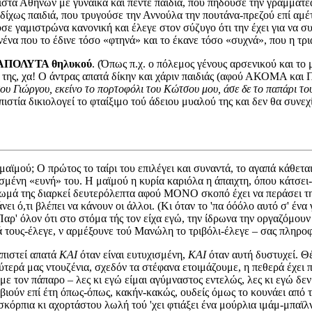
τα Αθηνών με γυναίκα και πέντε παιδιά, που πηδούσε την γραμματέ
ίχως παιδιά, που τρυγούσε την Αννούλα την πουτάνα-πρεζού επί αμ
ύσε γαμιστρώνα κανονική και έλεγε στον σύζυγο ότι την έχει για να σ
κανένα που το έδινε τόσο «φτηνά» και το έκανε τόσο «συχνά», που η 
υς ΑΠΟΛΥΤΑ θηλυκού
. (Όπως π.χ. ο πόλεμος γένους αρσενικού και το 
έσα της, χα! Ο άντρας απατά δίκην και χάριν παιδιάς (αφού ΑΚΟΜΑ κα
 του Γιώργου, εκείνο το πορτοφόλι του Κώτσου μου, άσε δε το παπάρι τ
απιστία δικιολογεί το φταίξιμο τού άδειου μυαλού της και δεν θα συνε
ϊμού; Ο πρώτος το ταίρι του επιλέγει και συναντά, το αγαπά κάθεται
μένη «ευνή» του. Η μαϊμού η κυρία καριόλα η άπαιχτη, όπου κάτσει-βρε
άσωμά της διαρκεί δευτερόλεπτα αφού ΜΟΝΟ σκοπό έχει να περάσει την
 ό,τι βλέπει να κάνουν οι άλλοι. (Κι όταν το 'πα όόόλο αυτό σ' ένα 
Παρ' όλον ότι στο στόμα τής τον είχα εγώ, την ίδρωνα την οργαζόμουν
ά τους-έλεγε, ν αρμέξουνε τού Μανώλη το τριβόλι-έλεγε – σας πληροφ
απιστεί απατά
ΚΑΙ
όταν είναι ευτυχισμένη,
ΚΑΙ
όταν αυτή δυστυχεί. Θ
ύτερά μας ντουζένια, σχεδόν τα στέφανα ετοιμάζουμε, η πεθερά έχει 
ε τον πάπαρο – λες κι εγώ είμαι αγύμναστος εντελώς, λες κι εγώ δεν
ιούν επί έτη όπως-όπως, κακήν-κακώς, ουδείς όμως το κουνάει από τα
σκόρπια κι αχορτάστου λωλή τού 'χει φτιάξει ένα μούρλια ιμάμ-μπαϊλντ