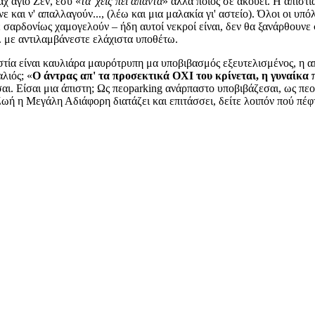
αχ άγιο Ζεν, εσύ «
τα 'χεις πει άπαντα
» αλλά ποιός σε ακούει. Η απιστί
ε και ν' απαλλαγούν..., (λέω και μια μαλακία γι' αστείο). Όλοι οι υπό
 σαρδονίως χαμογελούν – ήδη αυτοί νεκροί είναι, δεν θα ξανάρθουνε 
. με αντιλαμβάνεστε ελάχιστα υποθέτω.
ιστία είναι καυλιάρα μαυρότρυπη μα υποβιβασμός εξευτελισμένος, η απ
αλιός; «
Ο άντρας απ' τα προσεκτικά ΟΧΙ του κρίνεται, η γυναίκα 
εσαι. Είσαι μια άπιστη; Ως πεοparking ανάρπαστο υποβιβάζεσαι, ως π
Ζωή η Μεγάλη Αδιάφορη διατάζει και επιτάσσει, δείτε λοιπόν πού πέφ