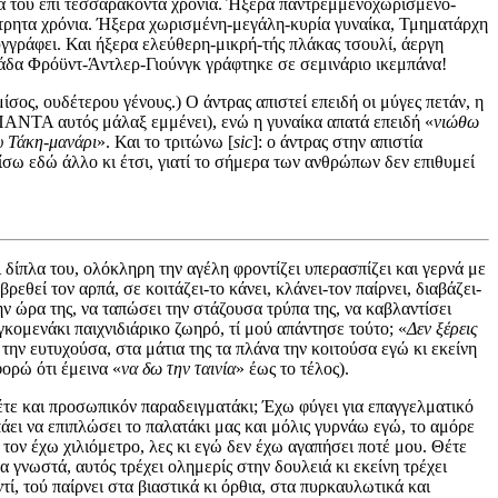
α του επί τεσσαράκοντα χρόνια. Ήξερα παντρεμμενοχωρισμένο-
έτρητα χρόνια. Ήξερα χωρισμένη-μεγάλη-κυρία γυναίκα, Τμηματάρχη
υγγράφει. Και ήξερα ελεύθερη-μικρή-τής πλάκας τσουλί, άεργη
τριάδα Φρόϋντ-Άντλερ-Γιούνγκ γράφτηκε σε σεμινάριο ικεμπάνα!
μίσος, ουδέτερου γένους.) Ο άντρας απιστεί επειδή οι μύγες πετάν, η
ι ΠΑΝΤΑ αυτός μάλαξ εμμένει), ενώ η γυναίκα απατά επειδή «
νιώθω
ου Τάκη-μανάρι
». Και το τριτώνω [
sic
]: ο άντρας στην απιστία
χίσω εδώ άλλο κι έτσι, γιατί το σήμερα των ανθρώπων δεν επιθυμεί
 δίπλα του, ολόκληρη την αγέλη φροντίζει υπερασπίζει και γερνά με
θεί τον αρπά, σε κοιτάζει-το κάνει, κλάνει-τον παίρνει, διαβάζει-
 ώρα της, να ταπώσει την στάζουσα τρύπα της, να καβλαντίσει
γκομενάκι παιχνιδιάρικο ζωηρό, τί μού απάντησε τούτο; «
Δεν ξέρεις
 την ευτυχούσα, στα μάτια της τα πλάνα την κοιτούσα εγώ κι εκείνη
ορώ ότι έμεινα «
να δω την ταινία
» έως το τέλος).
έτε και προσωπικόν παραδειγματάκι; Έχω φύγει για επαγγελματικό
πάει να επιπλώσει το παλατάκι μας και μόλις γυρνάω εγώ, το αμόρε
 τον έχω χιλιόμετρο, λες κι εγώ δεν έχω αγαπήσει ποτέ μου. Θέτε
 γνωστά, αυτός τρέχει ολημερίς στην δουλειά κι εκείνη τρέχει
ί, τού παίρνει στα βιαστικά κι όρθια, στα πυρκαυλωτικά και