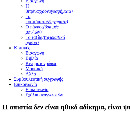
Εισαγωγή
Η
βιτρίνα
(χρονογραφήματα)
Τα
κοσμήματα
(διηγήματα)
Ο πάγκος
(δοκιμές
μοτ/τών)
Το ταξίδι
(ταξιδιωτικά
άρθρα)
Κριτικές
Εισαγωγή
Βιβλία
Κινηματογράφος
Μουσική
Άλλα
Συμβουλευτική
συγγραφής
Επικοινωνία
Επικοινωνία
Σχόλια αναγνωστών
Η απιστία δεν είναι ηθικό αδίκημα, είναι