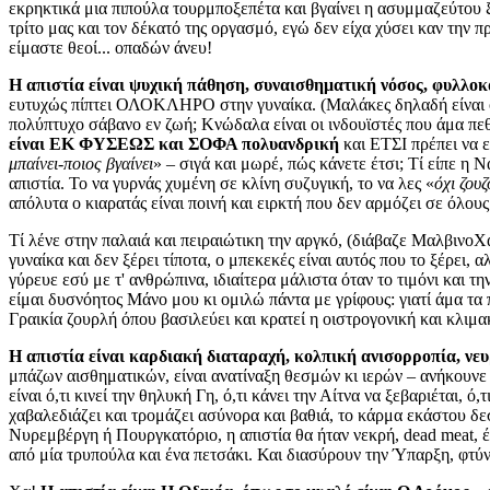
εκρηκτικά μια πιπούλα τουρμποξεπέτα και βγαίνει η ασυμμαζεύτου ξα
τρίτο μας και τον δέκατό της οργασμό, εγώ δεν είχα χύσει καν την 
είμαστε θεοί... οπαδών άνευ!
Η απιστία είναι ψυχική πάθηση, συναισθηματική νόσος, φυλλοκ
ευτυχώς πίπτει ΟΛΟΚΛΗΡΟ στην γυναίκα. (Μαλάκες δηλαδή είναι οι χ
πολύπτυχο σάβανο εν ζωή; Κνώδαλα είναι οι ινδουϊστές που άμα πεθ
είναι ΕΚ ΦΥΣΕΩΣ και ΣΟΦΑ πολυανδρική
και ΕΤΣΙ πρέπει να 
μπαίνει-ποιος βγαίνει
» – σιγά και μωρέ, πώς κάνετε έτσι; Τί είπε η 
απιστία. Το να γυρνάς χυμένη σε κλίνη συζυγική, το να λες «
όχι ζου
απόλυτα ο κιαρατάς είναι ποινή και ειρκτή που δεν αρμόζει σε όλους 
Τί λένε στην παλαιά και πειραιώτικη την αργκό, (διάβαζε ΜαλβινοΧα
γυναίκα και δεν ξέρει τίποτα, ο μπεκεκές είναι αυτός που το ξέρει, 
γύρευε εσύ με τ' ανθρώπινα, ιδιαίτερα μάλιστα όταν το τιμόνι και τη
είμαι δυσνόητος Μάνο μου κι ομιλώ πάντα με γρίφους: γιατί άμα τα 
Γραικία ζουρλή όπου βασιλεύει και κρατεί η οιστρογονική και κλιμ
Η απιστία είναι καρδιακή διαταραχή, κολπική ανισορροπία, νε
μπάζων αισθηματικών, είναι ανατίναξη θεσμών κι ιερών – ανήκουνε το
είναι ό,τι κινεί την θηλυκή Γη, ό,τι κάνει την Αίτνα να ξεβαριέται, 
χαβαλεδιάζει και τρομάζει ασύνορα και βαθιά, το κάρμα εκάστου δε
Νυρεμβέργη ή Πουργκατόριο, η απιστία θα ήταν νεκρή, dead meat, έ
από μία τρυπούλα και ένα πετσάκι. Και διασύρουν την Ύπαρξη, φτύ