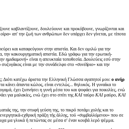
άζουνε καβλαντίζουνε, δουλεύουνε και προκόβουνε, γνωρίζονται και
μοίρα» απ' την ζωή των ανθρώπων δεν υπάρχει δεν γίνεται, με τίποτα
εύρει και καταφεύγουν στην απιστία. Και δεν ομιλώ για την
ία, την κακουργηματική απιστία. Εδώ γράφω για την ερωτική-
την ημιδιαμονή
» είναι η απευκταία τοποθεσία. Δουλεύεις εσύ στην
 ο συζυγάκος είναι με την συνάδελφο στο «
συνέδριο
» και την
ής; Διότι κατέχω άριστα την Ελληνική Γλώσσα αγαπητοί μου:
ο ανήρ
τα κάνει άπαντα κώλος, είναι εντελώς... θηλυκός. Η γυναίκα το
ογαμά, έχει ξυπνήσει η γυνή μέσα του και ψοφάει για ποικιλίες, ενώ
άει για μαλακίες, ενώ έχει στο σπίτι της
ΚΑΙ
ταύρο
ΚΑΙ
μαύρο,
ΚΑΙ
ατιάς της, την στυφή γεύση της, το πικρό ποτάμι χολής και το
ενεργητικά-εχθρική πράξη τής άλλης, τού «
συμβαλλόμενου
» που σε
στυχα μα γλυκά ή πετώντας σε μέσα σ' έναν κουβά λερό ψέμμα.