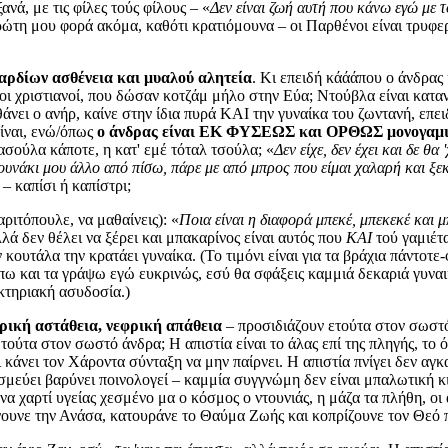
νά, με τις φίλες τούς φίλους – «
Δεν είναι ζωή αυτή που κάνω εγώ με 
πρώτη μου φορά ακόμα, καθότι κρατιόμουνα – οι Παρθένοι είναι τρυφερ
αρδίων ασθένεια και μυαλού αλητεία
. Κι επειδή κάάάπου ο άνδρα
ριστιανοί, που δώσαν κοτζάμ μήλο στην Εύα; Ντούβλα είναι καταντίπ
άνει ο ανήρ, καίνε στην ίδια πυρά ΚΑΙ την γυναίκα του ζωντανή, επε
είναι, ενώ/όπως
ο άνδρας είναι ΕΚ ΦΥΣΕΩΣ και ΟΡΘΩΣ μονογαμ
Νασούλα κάποτε, η κατ' εμέ τόταλ τσούλα; «
Δεν είχε, δεν έχει και δε 
ζουνάκι μου άλλο από πίσω, πάρε με από μπρος που είμαι χαλαρή και ξ
– καπίσι ή καπίστρι;
ριτόπουλε, να μαθαίνεις): «
Ποια είναι η διαφορά μπεκέ, μπεκεκέ και 
αλλά δεν θέλει να ξέρει και μπακαρίνος είναι αυτός που
ΚΑΙ
τού γαμιέτ
ν κουτάλα την κρατάει γυναίκα. (Το τιμόνι είναι για τα βράχια πάντοτε
πω και τα γράψω εγώ ευκρινώς, εσύ θα σφάξεις καμμιά δεκαριά γυναικά
ακτηριακή ασυδοσία.)
υρική αστάθεια, νεφρική απάθεια
– προσιδιάζουν ετούτα στον σωστό
ύτα στον σωστό άνδρα; Η απιστία είναι το άλας επί της πληγής, το όξ
ό,τι κάνει τον Χάροντα σύνταξη να μην παίρνει. Η απιστία πνίγει δεν αγ
σμεύει βαρύνει ποινολογεί – καμμία συγγνώμη δεν είναι μπαλωτική κι
να χαρτί υγείας χεσμένο μα ο κόσμος ο ντουνιάς, η μάζα τα πλήθη, ο
νουνε την Ανάσα, κατουράνε το Θαύμα Ζωής και κοπρίζουνε τον Θεό 