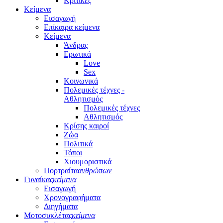
Κριτικές
Κείμενα
Εισαγωγή
Επίκαιρα κείμενα
Κείμενα
Άνδρας
Ερωτικά
Love
Sex
Κοινωνικά
Πολεμικές τέχνες -
Αθλητισμός
Πολεμικές τέχνες
Αθλητισμός
Κρίσης καιροί
Ζώα
Πολιτικά
Τόποι
Χιουμοριστικά
Πορτραίτα
ανθρώπων
Γυναίκας
κείμενα
Εισαγωγή
Χρονογραφήματα
Διηγήματα
Μοτοσυκλέτας
κείμενα