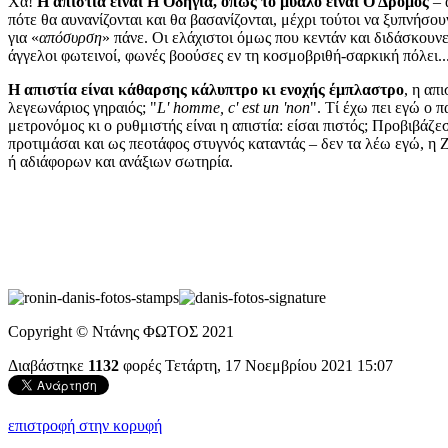
Χα!
Η απιστία είναι Η Οδηγία, όπως το μυαλό είναι Ο Δρόμος
– 
πότε θα αυνανίζονται και θα βασανίζονται, μέχρι τούτοι να ξυπνήσουν
για «
απόσυρση
» πάνε. Οι ελάχιστοι όμως που κεντάν και διδάσκουνε
άγγελοι φωτεινοί, φωνές βοούσες εν τη κοσμοβριθή-σαρκική πόλει..
Η απιστία είναι κάθαρσης κάλυπτρο κι ενοχής έμπλαστρο
, η απ
λεγεωνάριος γηραιός; "
L' homme, c' est un 'non
". Τί έχω πει εγώ ο π
μετρονόμος κι ο ρυθμιστής είναι η απιστία: είσαι πιστός; Προβιβάζ
προτιμάσαι και ως πεοτάφος στυγνός καταντάς – δεν τα λέω εγώ, η 
ή αδιάφορων και ανάξιων σωτηρία.
Copyright © Ντάνης ΦΩΤΟΣ 2021
Διαβάστηκε
1132
φορές
Τετάρτη, 17 Νοεμβρίου 2021 15:07
επιστροφή στην κορυφή