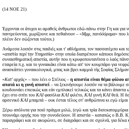
(14 NOE 21)
Έρχονται οι άτυχοι κι αμαθείς άνθρωποι εδώ-πάνω στην Γη και για 
παντρεύονται, χωρίζουνε και πεθαίνουν – «
Μμμ, πανόόόραμα
» που λ
πλέον δεν σώζονται τούτοι.)
Ανάμεσα λοιπόν στις παιδιές και τ' αθλήματα, τον πασσατέμπο και τ
«
απιστία περί την Υπηρεσία
» στην οποία διαπρέπουν κάποιοι δημόσιο
συναισθηματική απιστία, αυτήν που η κρυφοπουτανίτσα ο λαός πάν
εταιρεία π.χ. και το γυναικάκι είναι κάτω απ' τον κουμπάρο για νεφ
ανασκάπτει γυναικολογικά, μπας και βρει καμμιά τής Σοφίας Σλήμαν
«
Κατ' αρχάς
» – που λέει ο Στέλιος –
η απιστία είναι θέμα φύλου 
απατά κι η γυνή απιστεί
– να ξεκινήσουμε λοιπόν να τα βάλουμε σε 
κουδουνάει επιεικώς και εάν εμπλακεί τελικώς και τα κάνει άπαντα ω
έχει στο σπίτι του
ΚΑΙ
φασόλια
ΚΑΙ
φιλέτο,
ΚΑΙ
γυνή
ΚΑΙ
θεά. Η δε
αρσενικό
ΚΑΙ
μπαμπά – ουκ έσται τέλος στ' ανθρώπινα κι εγώ είμαι
Ξέρω απόλυτα για ποιό πράγμα μιλώ, (εγώ και τρία δισεκατομμύρια άν
τσουνάμι οργής που την συνοδεύουν. Η απιστία – καταπώς ο B.B. K
παραγράφει και σε ακυρώνει, σε διαγράφει και σε σχολνά, για δέκα