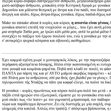
Ήξερα κύριο-σοβαρό-παντρεμμένον άνθρωπο, μεγαλοδικηγόρο μάλισ
μισό-ασόβαρο άνθρωπο, μπακάλη στην Κεντρική Αγορά με γυναίκα δ
Δημοσίου και μάλιστα θεσμική με άντρα και ένα παιδί, που διατηρο
άνεργη και αλάνι, δίχως άντρα-δίχως γυναίκα, δίχως παιδιά-δίχως 
Make no mistake about it κυρίες και κύριοι,
η απιστία είναι γένο
γυναίκα απιστεί επειδή την ενοχλούνε οι μύγες... που έχει αυτή μ
μια ανησυχία Τασία μου, με τρώει κάτι μέσα μου, αυτά τα μελιά μάτια
συνεχίζει το παίξιμο τού έρμου πουλιού του, ενώ η γυναίκα με την 
ν' αντικρύζει ψυχικά κόπρανα και σβουνιές αισθημάτων.
Έχει καμμιά σχέση μωρέ ο μονογαμικός λύκος, με την παρτουζιάρα μα
περήφανη αξιοπρέπεια δύναμης, δίπλα στην ικανοποιημένη κι ευτυχισ
τονε ρουφά και κοιμάται-γαμιέται. Πηδά από κλαδί σε πουλί, το φ
ΠΑΝΤΑ για πάρτη της και γι' ΑΥΤΟ μαϊμού ακριβώς παραμένει – κάνει
εσύ Ντάνη μου τα ανθρώπινα, εσύ για θεός έχει βαλθεί για να γίνεις
». 
τηλεφωνούσε τής Νταίζης να πάνε για καφφέ-έλεγε, να πούνε τα δικ
Η γυναίκα – κυρίες πρωτίστως και κύριοι πολύ-μα-πολύ πιο μετά – 
ταξίδι επτά ημερών στο εξωτερικό, είμαστε με το γυναικάκι στα καλ
μού σκάει πως «
το 'κανε
» με τον γυμναστή μπρατσαρά, τον παίδαρο μ
τώρα και παράδειγμα άγνωστον; Ζει είς δυστυχής με μία σαχλή, συμβ
ολημερίς στα καυλιά. Απλώς στο τραπέζι τ' απόγευμα βρίσκονται, η 