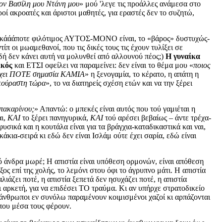
τον Βασίλη μου Ντάνη μου
» μού 'λεγε τις προάλλες ανάμεσα στο
οί ακροατές και άριστοι μαθητές, για εραστές δεν το συζητώ,
ς κάάάποτε φιλότιμος ΑΥΤΟΣ-ΜΟΝΟ είναι, το «βάρος» δυστυχώς-
 οι μωαμεθανοί, που τις δικές τους τις έχουν τυλίξει σε
ιδή δεν κάνει αυτή να μολυνθεί από αλλουνού πέος;)
Η γυναίκα
ικός
και ΕΤΣΙ οφείλει να παραμείνει: δεν είναι το θέμα μου «
ποιος
θα 'χει ΠΟΤΕ σημασία ΚΑΜΙΑ
» η ξενογαμία, το κέρατο, η απάτη η
εκούραστη τώρα
», το να διατηρείς σχέση ετών και να την ξέρει
μπακαρίνου;
» Απαντώ: ο μπεκές είναι αυτός που τού γαμιέται η
αι,
ΚΑΙ
το ξέρει πανηγυρικά,
ΚΑΙ
τού αρέσει βεβαίως – άντε τρέχα-
-φυσικά και η κουτάλα είναι για τα βράγχια-καταδικαστικά και ναι,
κια-σειρά κι εδώ δεν είναι Ισλάμ ούτε έχει σαρία, εδώ είναι
 άνδρα μωρέ; Η απιστία είναι υπόθεση ορμονών, είναι απόθεση
ος επί της χολής, το λεμόνι στου όφι το άγρυπνο μάτι. Η απιστία
καλιάζει ποτέ, η απιστία ξεπετά δεν ησυχάζει ποτέ, η απιστία
 αρκετή, για να επιδέσει ΤΟ τραύμα. Κι αν υπήρχε στρατοδικείο
ι άνθρωποι εν συνόλω παραμένουν κοιμισμένοι χαζοί κι αρπάζονται
που μέσα τους φέρουν.