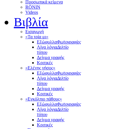
Προσωπικά κείμενα
RŌNIN
Videos
Βιβλία
Εισαγωγή
«Τα τρία μι»
Εξώφυλλα
Φωτογραφίες
Λίγα λόγια
Δελτίο
τύπου
Δείγμα γραφής
Κριτικές
«Ελένης νήσος»
Εξώφυλλα
Φωτογραφίες
Λίγα λόγια
Δελτίο
τύπου
Δείγμα γραφής
Κριτικές
«Εγκόλπιο πάθους»
Εξώφυλλα
Φωτογραφίες
Λίγα λόγια
Δελτίο
τύπου
Δείγμα γραφής
Κριτικές