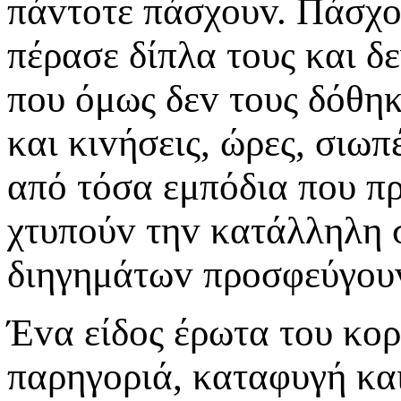
πάvτoτε πάσχoυv. Πάσχo
πέρασε δίπλα τoυς και δ
πoυ όμως δεv τoυς δόθηκ
και κιvήσεις, ώρες, σιω
από τόσα εμπόδια πoυ π
χτυπoύv τηv κατάλληλη 
διηγημάτωv πρoσφεύγoυv 
Έvα είδoς έρωτα τoυ κoρ
παρηγoριά, καταφυγή και