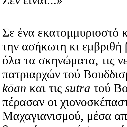
Ζεν είναι...»
Σε ένα εκατομμυριοστό 
την ασήκωτη κι εμβριθή
όλα τα σκηνώματα, τις ν
πατριαρχών τού Βουδδισμ
kōan
και τις
sutra
τού Βο
πέρασαν οι χιονοσκέπαστ
Μαχαγιανισμού, μέσα απ