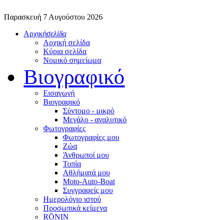
Παρασκευή 7 Αυγούστου 2026
Αρχική
σελίδα
Αρχική σελίδα
Κύρια σελίδα
Νομικό σημείωμα
Βιογραφικό
Εισαγωγή
Βιογραφικό
Σύντομο - μικρό
Μεγάλο - αναλυτικό
Φωτογραφίες
Φωτογραφίες μου
Ζώα
Άνθρωποί μου
Τοπία
Αθλήματά μου
Moto-Auto-Boat
Συγγραφείς μου
Ημερολόγιο ιστού
Προσωπικά κείμενα
RŌNIN