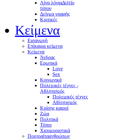
Λίγα λόγια
Δελτίο
τύπου
Δείγμα γραφής
Κριτικές
Κείμενα
Εισαγωγή
Επίκαιρα κείμενα
Κείμενα
Άνδρας
Ερωτικά
Love
Sex
Κοινωνικά
Πολεμικές τέχνες -
Αθλητισμός
Πολεμικές τέχνες
Αθλητισμός
Κρίσης καιροί
Ζώα
Πολιτικά
Τόποι
Χιουμοριστικά
Πορτραίτα
ανθρώπων