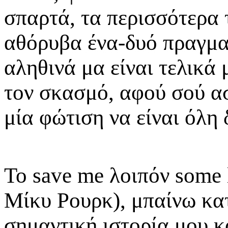
σπαρτά, τα περισσότερα
αθόρυβα ένα-δυό πραγμα
αληθινά μα είναι τελικά
τον σκασμό, αφού σού α
μία φώτιση να είναι όλη 
Το save me λοιπόν some l
Μίκυ Ρουρκ), μπαίνω κατ
σημαντική ιστορία μου κ