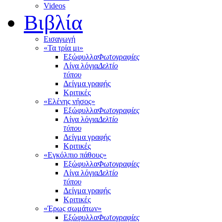
Videos
Βιβλία
Εισαγωγή
«Τα τρία μι»
Εξώφυλλα
Φωτογραφίες
Λίγα λόγια
Δελτίο
τύπου
Δείγμα γραφής
Κριτικές
«Ελένης νήσος»
Εξώφυλλα
Φωτογραφίες
Λίγα λόγια
Δελτίο
τύπου
Δείγμα γραφής
Κριτικές
«Εγκόλπιο πάθους»
Εξώφυλλα
Φωτογραφίες
Λίγα λόγια
Δελτίο
τύπου
Δείγμα γραφής
Κριτικές
«Έρως σωμάτων»
Εξώφυλλα
Φωτογραφίες