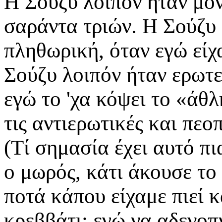
Η Σούζυ λοιπόν ήταν μόν
σαράντα τριών. Η Σούζυ 
πληθωρική, όταν εγώ είχ
Σούζυ λοιπόν ήταν ερωτε
εγώ το 'χα κόψει το «άθ
τις αντιερωτικές και πε
(Τί σημασία έχει αυτό πι
ο μωρός, κάτι άκουσε το
ποτά κάπου είχαμε πιεί 
κρεββάτι: εγώ να αδενοπ