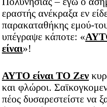
Πολυνησίας – εγώ ο άσημ
εραστής ανέκραξα εν είδε
παρακαταθήκης εμού-του
υπέγραψε κάποτε: «
ΑΥΤ
είναι
»!
ΑΥΤΟ είναι ΤΟ Ζεν
κυρί
και φλώροι. Σαϊκογκομεν
πέος δυσαρεστείστε να 