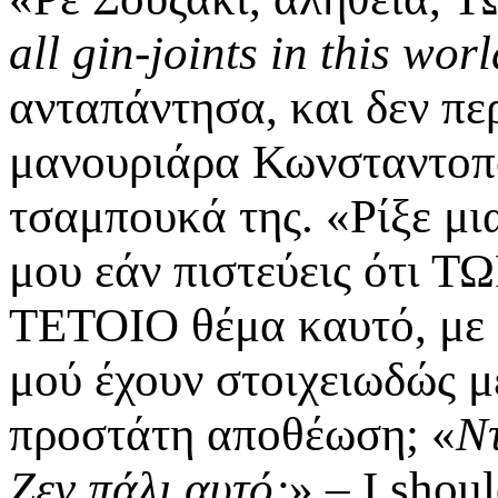
all gin-joints in this worl
ανταπάντησα, και δεν πε
μανουριάρα Κωνσταντοπο
τσαμπουκά της. «Ρίξε μι
μου εάν πιστεύεις ότι Τ
ΤΕΤΟΙΟ θέμα καυτό, με ό
μού έχουν στοιχειωδώς με
προστάτη αποθέωση; «
Ντ
Ζεν πάλι αυτό;
» – I shou