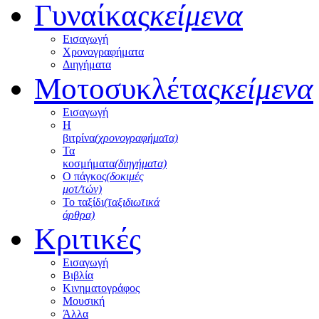
Γυναίκας
κείμενα
Εισαγωγή
Χρονογραφήματα
Διηγήματα
Μοτοσυκλέτας
κείμενα
Εισαγωγή
Η
βιτρίνα
(χρονογραφήματα)
Τα
κοσμήματα
(διηγήματα)
Ο πάγκος
(δοκιμές
μοτ/τών)
Το ταξίδι
(ταξιδιωτικά
άρθρα)
Κριτικές
Εισαγωγή
Βιβλία
Κινηματογράφος
Μουσική
Άλλα