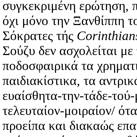
συγκεκριμένη ερώτηση, π
όχι μόνο την Ξανθίππη τ
Σόκρατες τής
Corinthian
Σούζυ δεν ασχολείται με 
ποδοσφαιρικά τα χρηματι
παιδιακίστικα, τα αντρικ
ευαίσθητα-την-τάδε-τού-
τελευταίον-μοιραίον/ ότ
προείπα και διακαώς επ