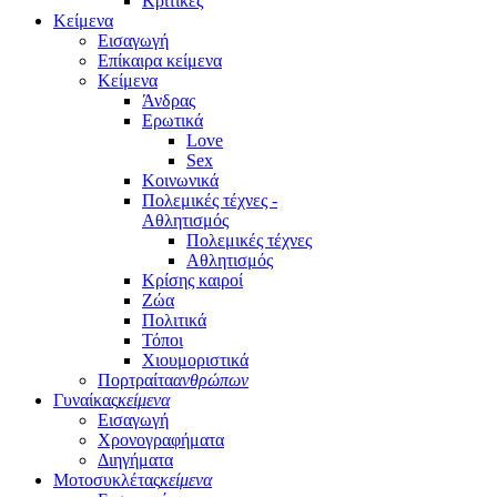
Κριτικές
Κείμενα
Εισαγωγή
Επίκαιρα κείμενα
Κείμενα
Άνδρας
Ερωτικά
Love
Sex
Κοινωνικά
Πολεμικές τέχνες -
Αθλητισμός
Πολεμικές τέχνες
Αθλητισμός
Κρίσης καιροί
Ζώα
Πολιτικά
Τόποι
Χιουμοριστικά
Πορτραίτα
ανθρώπων
Γυναίκας
κείμενα
Εισαγωγή
Χρονογραφήματα
Διηγήματα
Μοτοσυκλέτας
κείμενα