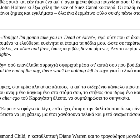
αθώς αυτό και εάν ήταν ένα απ' τ' αγαπημένα ψόφια παιχνίδια σου: Ο 
of John Holmes κι έξω χείλη the size of Suez Canal κοφτερά. Οι παλά
 πόνοι ζημιές και εγκλήματα – όλα ένα δερμάτινο φύλο συκής πάνω σ
 «
Tonight I'm gonna take you in 'Dead or Alive'
», εγώ ούτε που σ' άκο
ευμένα κι ελεύθερα, ευκίνητα κι έτοιμα τα πόδια μου, ώστε σε περίπ
ύβολος να «
Αim and fire
», όπως ακριβώς δεν περίμενες. Δεν το περίμε
ight
».
by
» σού επανέλαβα συρριχτά σφυριχτά μέσα στ' αυτιά σου που βούιζα
at the end of the day, there won't be nothing left to say
» γιατί τελικά κ
χτηκες, στα κρύα πλακάκια πάτησες κι απ' το σιδερένιο κάγκελο πιάσ
ου αναμμένο δαγκωμένο στο στόμα σου, το στήθος σου ιδρωμένο και
κο
alter ego
τού Καραγάτση έλειπε, να συμπληρώσει το σκηνικάκι.
 Έπρεπε να φύγω σε λίγο, εσύ είχες έτοιμη την βαλίτσα σου όπως πάν
τιστα να μη χάσεις, μα έτσι χανόσουνα τελικά και μετά αναρωτιόσουν
nd Child, η καταθλιπτική Diane Warren και το τραγούδησε μοναδικά 