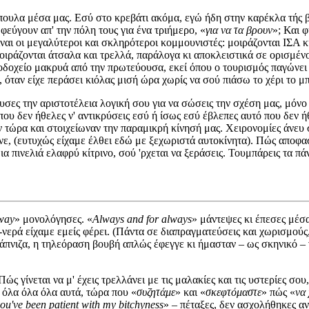
πουλα μέσα μας. Εσύ στο κρεβάτι ακόμα, εγώ ήδη στην καρέκλα τής 
φεύγουν απ' την πόλη τους για ένα τριήμερο, «
για να τα βρουν
»; Και 
άθη είναι οι μεγαλύτεροι και σκληρότεροι κομμουνιστές: μοιράζονται
 μοιράζονται άτσαλα και τρελλά, παράλογα κι αποκλειστικά σε ορισμέ
 ξενοδοχείο μακρυά από την πρωτεύουσα, εκεί όπου ο τουρισμός παγών
όταν είχε περάσει κιόλας μισή ώρα χωρίς να σού πιάσω το χέρι το μπ
υσες την αριστοτέλεια λογική σου για να σώσεις την σχέση μας, μόνο
ου δεν ήθελες ν' αντικρύσεις εσύ ή ίσως εσύ έβλεπες αυτό που δεν ή
 τώρα και στοιχείωναν την παραμικρή κίνησή μας. Χειρονομίες άνευ
ε, (ευτυχώς είχαμε έλθει εδώ με ξεχωριστά αυτοκίνητα). Πώς αποφασί
 μια πινελιά ελαφρύ κίτρινο, σού 'ρχεται να ξεράσεις. Τουμπάρεις τα 
away
» μονολόγησες. «
Always and for always
» μάντεψες κι έπεσες μέσ
-νερά είχαμε εμείς φέρει. (Πάντα σε διαπραγματεύσεις και χωρισμούς
 κάπνιζα, η τηλεόραση βουβή απλώς έφεγγε κι ήμασταν – ως σκηνικό – 
ώς γίνεται να μ' έχεις τρελλάνει με τις μαλακίες και τις υστερίες σου
 όλα όλα όλα αυτά, τώρα που «
συζητάμε
» και «
σκεφτόμαστε
» πώς «
να
you've been patient with my bitchyness
» – πέταξες, δεν ασχολήθηκες α