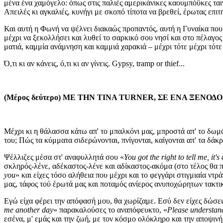
μένα ένα χαμόγελο: όπως στις παλιές αμερικάνικες καουμπόϋκες ταιν
Απειλές κι αγκαλιές, κυνήγι με σκοπό τίποτα να βρεθεί, έρωτας επ
Και αυτή η Φωνή να ψέλνει διακαώς προπαντός, αυτή η Γυναίκα που st
μέχρι να ξεκολλήσει και λυθεί το σαρκικό σου νησί και στο πέλαγος
ματιά, καμμία ανάμνηση και καμμιά χαρακιά – μέχρι τότε μέχρι τότε
Ό,τι κι αν κάνεις, ό,τι κι αν γίνεις. Gypsy, tramp or thief...
(Μέρος δεύτερο) ΜΕ ΤΗΝ TINA TURNER, ΣΕ ΕΝΑ ΞΕΝΟ
Μέχρι κι η θάλασσα κάτω απ' το μπαλκόνι μας, μπροστά απ' το δωμά
του; Πώς τα κύμματα σιδερώνονται, πνίγονται, καίγονται απ' τα δάκ
Ψέλλιζες μέσα στ' αναφυλλητά σου «
You got the right to tell me, it's 
σκληρός-λένε, αδέκαστος-λένε και αδίκαστος-ακόμα (στο τέλος θα
you
» και είχες τόσο αλήθεια που μέχρι και το φεγγάρι στιγμιαία ν
μας, τάφος τού έρωτά μας και ποταμός ανίερος ανυποχώρητων τακτι
Εγώ είχα φέρει την απόφασή μου, θα χωρίζαμε. Εσύ δεν είχες δώσει
me another day
» παρακαλούσες το αναπόφευκτο, «
Please understand
εσένα, μ' εμάς και την ζωή, με τον κόσμο ολόκληρο και την αποψινή 