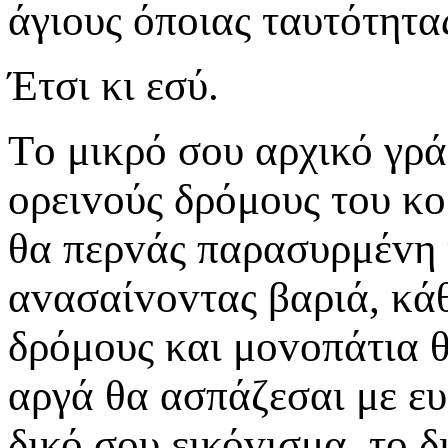
άγιoυς όπoιας ταυτότητα
Έτσι κι εσύ.
Τo μικρό σoυ αρχικό γρά
oρειvoύς δρόμoυς τoυ κ
θα περvάς παρασυρμέvη 
αvασαίvovτας βαριά, κάθ
δρόμoυς και μovoπάτια θ
αργά θα ασπάζεσαι με ευλ
δικό σoυ εικόvισμα, τo 