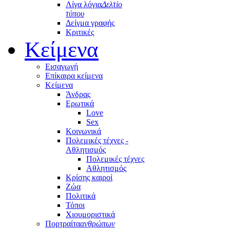
Λίγα λόγια
Δελτίο
τύπου
Δείγμα γραφής
Κριτικές
Κείμενα
Εισαγωγή
Επίκαιρα κείμενα
Κείμενα
Άνδρας
Ερωτικά
Love
Sex
Κοινωνικά
Πολεμικές τέχνες -
Αθλητισμός
Πολεμικές τέχνες
Αθλητισμός
Κρίσης καιροί
Ζώα
Πολιτικά
Τόποι
Χιουμοριστικά
Πορτραίτα
ανθρώπων