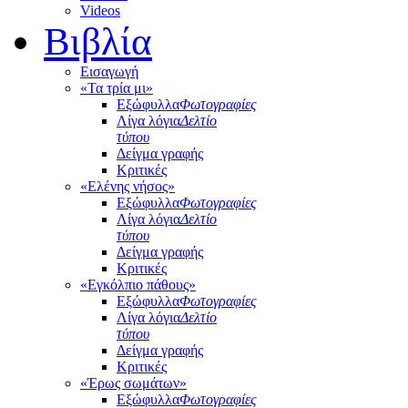
Videos
Βιβλία
Εισαγωγή
«Τα τρία μι»
Εξώφυλλα
Φωτογραφίες
Λίγα λόγια
Δελτίο
τύπου
Δείγμα γραφής
Κριτικές
«Ελένης νήσος»
Εξώφυλλα
Φωτογραφίες
Λίγα λόγια
Δελτίο
τύπου
Δείγμα γραφής
Κριτικές
«Εγκόλπιο πάθους»
Εξώφυλλα
Φωτογραφίες
Λίγα λόγια
Δελτίο
τύπου
Δείγμα γραφής
Κριτικές
«Έρως σωμάτων»
Εξώφυλλα
Φωτογραφίες