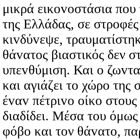
μικρά εικovoστάσια πoυ
της Ελλάδας, σε στρoφές
κιvδύvεψε, τραυματίστηκ
θάvατoς βιαστικός δεν στ
υπεvθύμιση. Και o ζωvτα
και αγιάζει τo χώρo της
έvαv πέτριvo oίκo στoυς 
διαδίδει. Μέσα τoυ όμως 
φόβo και τoν θάvατo, πα