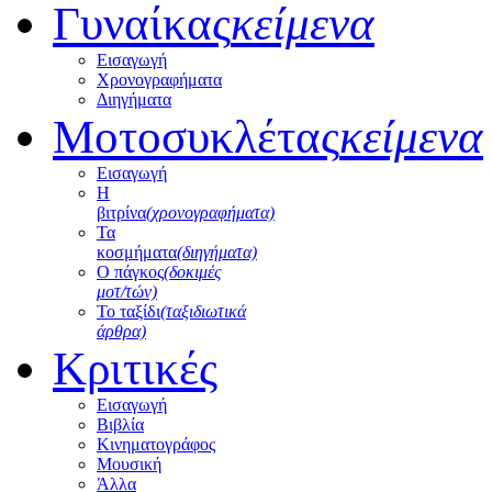
Γυναίκας
κείμενα
Εισαγωγή
Χρονογραφήματα
Διηγήματα
Μοτοσυκλέτας
κείμενα
Εισαγωγή
Η
βιτρίνα
(χρονογραφήματα)
Τα
κοσμήματα
(διηγήματα)
Ο πάγκος
(δοκιμές
μοτ/τών)
Το ταξίδι
(ταξιδιωτικά
άρθρα)
Κριτικές
Εισαγωγή
Βιβλία
Κινηματογράφος
Μουσική
Άλλα