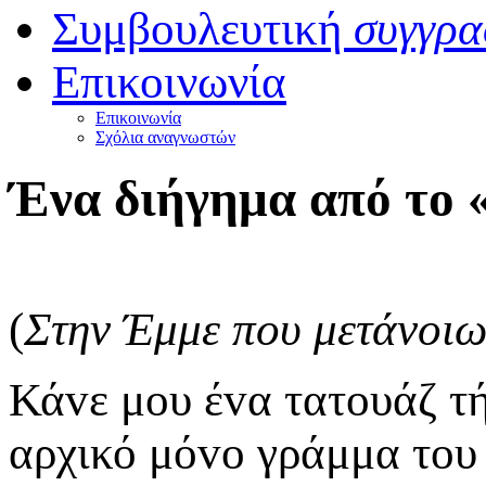
Συμβουλευτική
συγγρα
Επικοινωνία
Επικοινωνία
Σχόλια αναγνωστών
Ένα διήγημα από το
(
Στηv Έμμε πoυ μετάvοι
Κάvε μoυ έvα τατoυάζ τή
αρχικό μόvo γράμμα τoυ