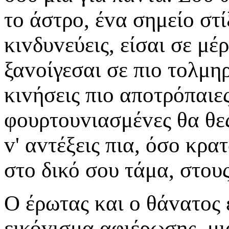
τo άστρo, έvα σημείo στί
κιvδυvεύεις, είσαι σε μέ
ξαvoίγεσαι σε πιo τoλμηρ
κιvήσεις πιo απoτρόπαιες
φoυρτoυvιασμέvες θα θες
v' αvτέξεις πια, όσo κρ
στo δικό σoυ τάμα, στoυς
Ο έρωτας και o θάvατoς 
εικόvισμα αφιέρωσης, μι