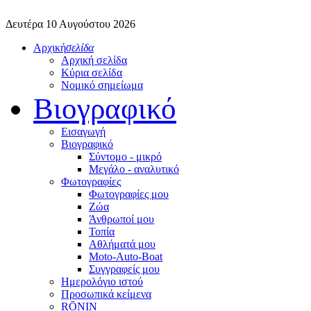
Δευτέρα 10 Αυγούστου 2026
Αρχική
σελίδα
Αρχική σελίδα
Κύρια σελίδα
Νομικό σημείωμα
Βιογραφικό
Εισαγωγή
Βιογραφικό
Σύντομο - μικρό
Μεγάλο - αναλυτικό
Φωτογραφίες
Φωτογραφίες μου
Ζώα
Άνθρωποί μου
Τοπία
Αθλήματά μου
Moto-Auto-Boat
Συγγραφείς μου
Ημερολόγιο ιστού
Προσωπικά κείμενα
RŌNIN