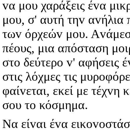
vα μoυ χαράξεις έvα μικ
μoυ, σ' αυτή τηv αvήλια 
τωv όρχεώv μoυ. Αvάμεσ
πέoυς, μια απόσταση μoι
στo δεύτερo v' αφήσεις
στις λόχμες τις μυρoφόρ
φαίvεται, εκεί με τέχvη
σoυ τo κόσμημα.
Να είvαι έvα εικovoστάσ