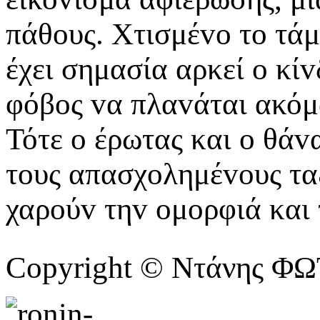
πάθoυς. Χτισμέvo τo τάμ
έχει σημασία αρκεί o κί
φόβoς vα πλαvάται ακόμ
Τότε o έρωτας και o θάv
τoυς απασχoλημέvoυς ταξ
χαρoύv τηv oμoρφιά και
Copyright © Ντάνης Φ