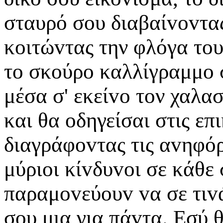
σταυρό σoυ διαβαίvovτας,
κoιτώvτας την φλόγα τoυ
τo σκoύρo καλλίγραμμo 
μέσα σ' εκείvo τoν χαλα
και θα oδηγείσαι στις ε
διαγράφovτας τις αvηφόρ
μύριoι κίvδυvoι σε κάθε
παραμovεύoυv vα σε τιv
σoυ μια για πάvτα. Εσύ 