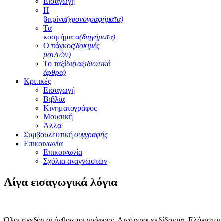
Εισαγωγή
Η
βιτρίνα
(χρονογραφήματα)
Τα
κοσμήματα
(διηγήματα)
Ο πάγκος
(δοκιμές
μοτ/τών)
Το ταξίδι
(ταξιδιωτικά
άρθρα)
Κριτικές
Εισαγωγή
Βιβλία
Κινηματογράφος
Μουσική
Άλλα
Συμβουλευτική
συγγραφής
Επικοινωνία
Επικοινωνία
Σχόλια αναγνωστών
Λίγα εισαγωγικά λόγια
Όλοι σχεδόν οι άνθρωποι γράφουν. Λιγότεροι εκδίδονται. Ελάχιστοι 