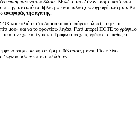
ένο εμπορικά
» να τού δώσω. Μπλέκομαι σ' έναν κόσμο κατά βάση
άποια ψήγματα από τα βιβλία μου και πολλά χρονογραφήματά μου. Και
ο αναφοράς τής αγάπης.
ΣΟΚ
και κυλιέται στα δημοσκοπικά υπόγεια τώρα), μα με το
σπίτι μου» και να το φροντίσω λιγάκι. Γιατί μπορεί ΠΟΤΕ το γράψιμο
– μα κι αν έχω εκεί γράψει. Γράφω συνέχεια, γράφω με πάθος και
ικη φορά στην πρωινή και ήρεμη θάλασσα, μόνοι. Είστε λίγο
α τ' αγκαλιάσουν θα τα διαλύσουν.