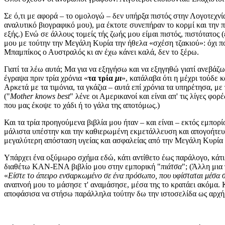
Σε ό,τι με αφορά – το ομολογώ – δεν υπήρξα πιστός στην Λογοτεχν
αναλυτικό βιογραφικό μου), μα έκτοτε συνεπήραν το κορμί και την
εξής.) Ενώ σε άλλους τομείς τής ζωής μου είμαι πιστός, πιστότατος
μου με τούτην την Μεγάλη Κυρία την ήθελα «σχέση τζακιού»: όχι π
Μπαμπίκος ο Αυστραλός κι αν έχω κάνει καλά, δεν το ξέρω.
Γιατί τα λέω αυτά; Μα για να εξηγήσω και να εξηγηθώ γιατί ανεβάζω 
έγραψα πριν τρία χρόνια «
τα τρία
μι
», κατάλαβα ότι η μέχρι τούδε
Αρκετά με τα τιμόνια, τα γκάζια – αυτά επί χρόνια τα υπηρέτησα, μ
("
Mother knows best
" λένε οι Αμερικανοί και είναι απ' τις λίγες φορ
που μας έκοψε το χάδι ή το γάλα της αποτόμως.)
Και τα τρία προηγούμενα βιβλία μου ήταν – και είναι – εκτός εμπο
μάλιστα υπέστην και την καθιερωμένη εκμετάλλευση και απογοήτευ
μεγαλύτερη απόσταση υγείας και ασφαλείας από την Μεγάλη Κυρία α
Υπάρχει ένα οξύμωρο σχήμα εδώ, κάτι αντίθετο έως παράλογο, κάτι
διαθέτω ΚΑΝ-ΕΝΑ βιβλίο μου στην εμπορική "
πιάτσα
"; (Άλλη μια
«
Είστε το άπειρο ενσαρκωμένο σε ένα πρόσωπο, που υφίσταται μέσα
αναπνοή μου το μάσησε τ' αναμάσησε, μέσα της το κρατάει ακόμα. Κ
αποφάσισα να στήσω παράλληλα τούτην δω την ιστοσελίδα ως αρχή, 