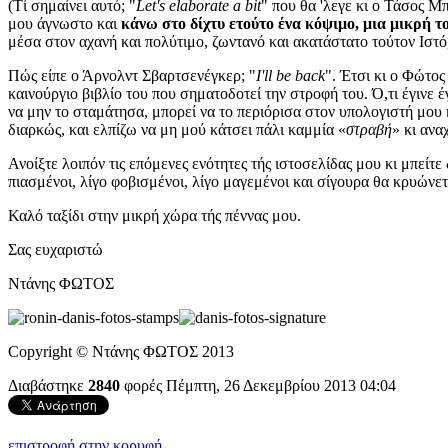
(Τί σημαίνει αυτό; "
Let's elaborate a bit
" που θα 'λεγε κι ο Τάσος Μ
μου άγνωστο και
κάνω στο δίχτυ ετούτο ένα κόψιμο, μια μικρή τ
μέσα στον αχανή και πολύτιμο, ζωντανό και ακατάστατο τούτον Ιστό
Πώς είπε ο Άρνολντ Σβαρτσενέγκερ; "
I'll be back
". Έτσι κι ο Φώτος 
καινούργιο βιβλίο του που σηματοδοτεί την στροφή του. Ό,τι έγινε 
να μην το σταμάτησα, μπορεί να το περιόρισα στον υπολογιστή μου 
διαρκώς, και ελπίζω να μη μού κάτσει πάλι καμμία «
στραβή
» κι ανα
Ανοίξτε λοιπόν τις επόμενες ενότητες τής ιστοσελίδας μου κι μπείτ
πιασμένοι, λίγο φοβισμένοι, λίγο μαγεμένοι και σίγουρα θα κρυώνετε
Καλό ταξίδι στην μικρή χώρα τής πέννας μου.
Σας ευχαριστώ
Ντάνης ΦΩΤΟΣ
Copyright © Ντάνης ΦΩΤΟΣ 2013
Διαβάστηκε
2840
φορές
Πέμπτη, 26 Δεκεμβρίου 2013 04:04
επιστροφή στην κορυφή