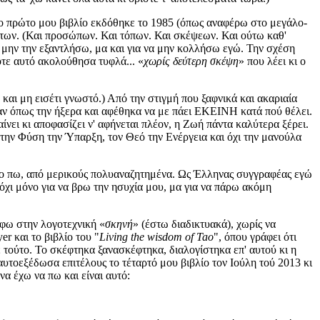
Το πρώτο μου βιβλίο εκδόθηκε το 1985 (όπως αναφέρω στο μεγάλο-
άτων. (Και προσώπων. Και τόπων. Και σκέψεων. Και ούτω καθ'
να μην την εξαντλήσω, μα και για να μην κολλήσω εγώ. Την σχέση
τε αυτό ακολούθησα τυφλά... «
χωρίς δεύτερη σκέψη
» που λέει κι ο
 και μη εισέτι γνωστό.) Από την στιγμή που ξαφνικά και ακαριαία
ταν όπως την ήξερα και αφέθηκα να με πάει ΕΚΕΙΝΗ κατά πού θέλει.
ίνει κι αποφασίζει ν' αφήνεται πλέον, η Ζωή πάντα καλύτερα ξέρει.
 την Φύση την Ύπαρξη, τον Θεό την Ενέργεια και όχι την μανούλα
 το πω, από μερικούς πολυαναζητημένα. Ως Έλληνας συγγραφέας εγώ
όχι μόνο για να βρω την ησυχία μου, μα για να πάρω ακόμη
έφω στην λογοτεχνική «
σκηνή
» (έστω διαδικτυακά), χωρίς να
r και το βιβλίο του "
Living the wisdom of Tao
", όπου γράφει ότι
 τούτο. Το σκέφτηκα ξανασκέφτηκα, διαλογίστηκα επ' αυτού κι η
υτοεξέδωσα επιτέλους το τέταρτό μου βιβλίο τον Ιούλη τού 2013 κι
α έχω να πω και είναι αυτό: