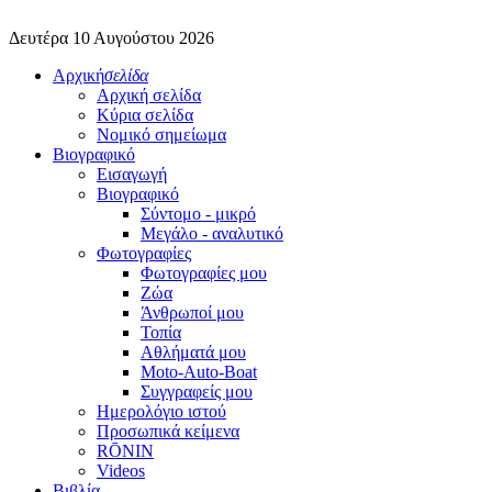
Δευτέρα 10 Αυγούστου 2026
Αρχική
σελίδα
Αρχική σελίδα
Κύρια σελίδα
Νομικό σημείωμα
Βιογραφικό
Εισαγωγή
Βιογραφικό
Σύντομο - μικρό
Μεγάλο - αναλυτικό
Φωτογραφίες
Φωτογραφίες μου
Ζώα
Άνθρωποί μου
Τοπία
Αθλήματά μου
Moto-Auto-Boat
Συγγραφείς μου
Ημερολόγιο ιστού
Προσωπικά κείμενα
RŌNIN
Videos
Βιβλία