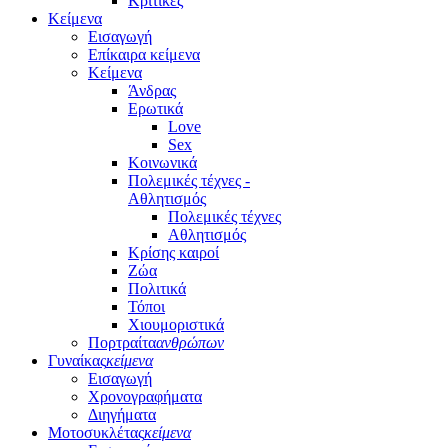
Κριτικές
Κείμενα
Εισαγωγή
Επίκαιρα κείμενα
Κείμενα
Άνδρας
Ερωτικά
Love
Sex
Κοινωνικά
Πολεμικές τέχνες -
Αθλητισμός
Πολεμικές τέχνες
Αθλητισμός
Κρίσης καιροί
Ζώα
Πολιτικά
Τόποι
Χιουμοριστικά
Πορτραίτα
ανθρώπων
Γυναίκας
κείμενα
Εισαγωγή
Χρονογραφήματα
Διηγήματα
Μοτοσυκλέτας
κείμενα