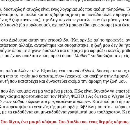
ία, δυστυχώς ή ατυχώς είναι ένας λογαριασμός που ακόμη πληρώνω. 
 πέννα μου, τα μυαλά και τους δρόμους μου μια πλειάδα άλλων πραγμ
 (ένας Αζώρ κανονικός), την Λογοτεχνία «εγκατέλειψα» όχι μόνο για 
ολύ κοντά (θα πυρώσουμε), όχι πολύ μακριά (θα κρυώσουμε) και έκτο
στο Διαδίκτυο αυτήν την ιστοσελίδα. (Και αρχίζω απ' το προφανές, αν
 κατάσταση άλλαξε, ανατράπηκε και σκορπίστηκε, η ζωή μου δεν θα ή
ε πήγαν όπου με πήγανε δύσκολα και υπέροχα μα ωριμάζει κανείς, μαθα
ές που έχουν απόλυτο δίκιο, αρκεί όπου "
Mother
" να διαβάζουμε εμείς
ρίου, από πολλών ετών. Εξαντλημένα και
out of stock
, δυσεύρετα κι ας
ση από το «
εκδοτικό κατεστημένο
» (χαχαχα) και απέβην στην Αμοργό 
υτή που κατατρέχει και δυναστεύει ακόμα την άμοιρη την ζωή μου.
 που δεν κουμπώνει μα για μένα μετρά. Πώς είναι δυνατόν να επιστρ
 παγκόσμια πρωτοτυπία απ' τον Ντάνη ΦΩΤΟ!) Ας όψεται ο Wayne Dye
 σε έναν κόσμο κόψεων και μπερδεμένων κόμπων
». Και πολύ μού άρεσε
αι παρέκαμψα το γεγονός τής μη-ύπαρξης βιβλίων μου στο εμπόριο, α
με τα εκδοθέντα και μη-εκδοθέντα γραψίματά μου τουλάχιστον. Κι έν
Στο δίχτυ, ένα μικρό κόψιμο. Στο Διαδίκτυο, ένας θερμός κόμπος.