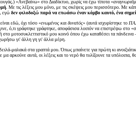
πουγάς.) «Ανεβαίνω» στο Διαδίκτυο, χωρίς να έχω τίποτα «
αναγνωρισμ
ομή
. Με τις λέξεις μου μόνο, με τις σκέψεις μου περισσότερο. Με κ
, εγώ
δεν φιλοδοξώ παρά να επωάσω έναν κόμβο καυτό, ένα σημεί
είναι εδώ, όχι τόσο «
ενωμένος και δυνατός
» (αυτά ισχυρίστηκε το
ΠΑ
έγινε, ό,τι γράφτηκε γράφτηκε, αποφάσισα λοιπόν να επιστρέψω στο «
ή στο μοτοσυκλεττιστικό μου κοινό όπου έχω καταθέσει τα πάνδεινα 
χωρήσω γι' άλλη γη γι' άλλα μέρη.
ε δειλά-μαλακά στα γραπτά μου. Όπως μπαίνετε για πρώτη κι ανοιξιάτ
 μα αρκούνε αυτά, οι λέξεις και το νερό θα τυλίξουνε τα υπόλοιπα, θ