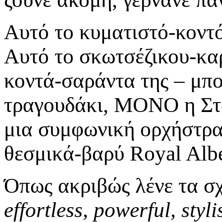
Αυτό το κυματιστό-κοντ
Αυτό το σκωτσέζικου-κα
κοντά-σαράντα της – μπο
τραγουδάκι, ΜΟΝΟ η Στά
μια συμφωνική ορχήστρα 
θεσμικά-βαρύ Royal Alber
Όπως ακριβώς λένε τα σχ
effortless, powerful, styli