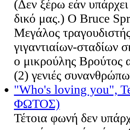
(Δεν ξέρω εάν υπάρχει
δικό μας.) O Bruce Sp
Μεγάλος τραγουδιστής
γιγαντιαίων-σταδίων σ
ο μικρούλης Βρούτος 
(2) γενιές συνανθρώπ
"Who's loving you", Te
ΦΩΤΟΣ)
Τέτοια φωνή δεν υπάρχ