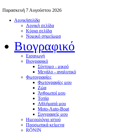
Παρασκευή 7 Αυγούστου 2026
Αρχική
σελίδα
Αρχική σελίδα
Κύρια σελίδα
Νομικό σημείωμα
Βιογραφικό
Εισαγωγή
Βιογραφικό
Σύντομο - μικρό
Μεγάλο - αναλυτικό
Φωτογραφίες
Φωτογραφίες μου
Ζώα
Άνθρωποί μου
Τοπία
Αθλήματά μου
Moto-Auto-Boat
Συγγραφείς μου
Ημερολόγιο ιστού
Προσωπικά κείμενα
RŌNIN