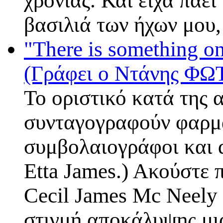
χρονιάς. Και είχα πάε
βασιλιά των ήχων μου
"There is something o
(Γράφει ο Ντάνης ΦΩ
To οριστικό κατά της 
συνταγογραφούν φαρμα
συμβολαιογράφοι και d
Etta James.) Ακούστ
Cecil James Mc Neely 
στιγμή αποκάλυψης μιά