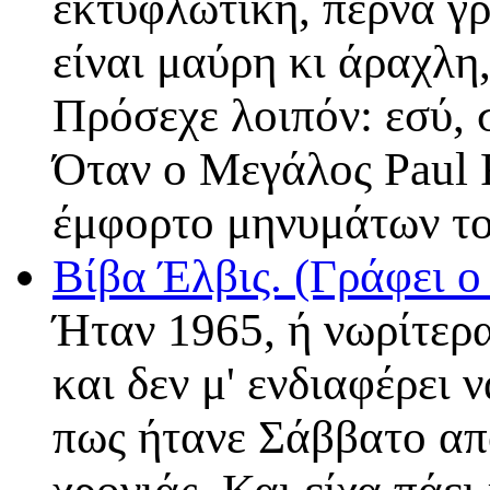
εκτυφλωτική, περνά γρ
είναι μαύρη κι άραχλη
Πρόσεχε λοιπόν: εσύ
Όταν ο Μεγάλος Paul 
έμφορτο μηνυμάτων το
Βίβα Έλβις. (Γράφει
Ήταν 1965, ή νωρίτερα
και δεν μ' ενδιαφέρει
πως ήτανε Σάββατο απ