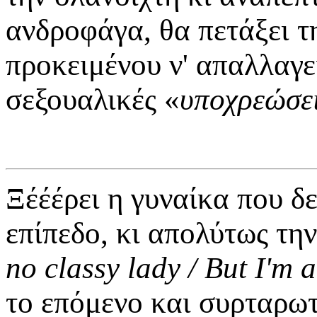
ανδροφάγα, θα πετάξει τ
προκειμένου ν' απαλλαγεί
σεξουαλικές «
υποχρεώσε
Ξέέέρει η γυναίκα που δ
επίπεδο, κι απολύτως την
no classy lady / But I'm
το επόμενο και συρταρωτ