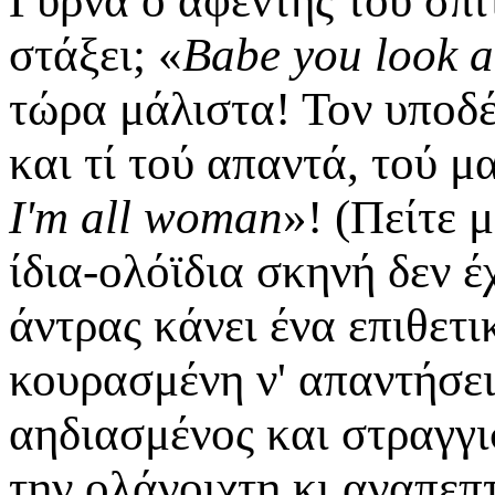
Γυρνά ο αφέντης τού σπιτ
στάξει; «
Βabe you look a
τώρα μάλιστα! Τον υποδέ
και τί τού απαντά, τού μ
I'm all woman
»! (Πείτε 
ίδια-ολόϊδια σκηνή δεν έ
άντρας κάνει ένα επιθετι
κουρασμένη ν' απαντήσει
αηδιασμένος και στραγγισ
την ολάνοιχτη κι αναπε