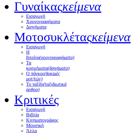
Γυναίκας
κείμενα
Εισαγωγή
Χρονογραφήματα
Διηγήματα
Μοτοσυκλέτας
κείμενα
Εισαγωγή
Η
βιτρίνα
(χρονογραφήματα)
Τα
κοσμήματα
(διηγήματα)
Ο πάγκος
(δοκιμές
μοτ/τών)
Το ταξίδι
(ταξιδιωτικά
άρθρα)
Κριτικές
Εισαγωγή
Βιβλία
Κινηματογράφος
Μουσική
Άλλα