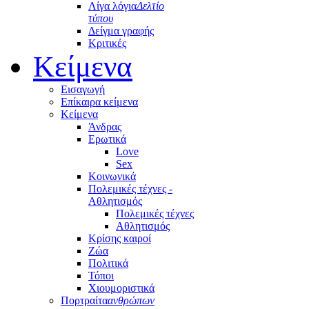
Λίγα λόγια
Δελτίο
τύπου
Δείγμα γραφής
Κριτικές
Κείμενα
Εισαγωγή
Επίκαιρα κείμενα
Κείμενα
Άνδρας
Ερωτικά
Love
Sex
Κοινωνικά
Πολεμικές τέχνες -
Αθλητισμός
Πολεμικές τέχνες
Αθλητισμός
Κρίσης καιροί
Ζώα
Πολιτικά
Τόποι
Χιουμοριστικά
Πορτραίτα
ανθρώπων