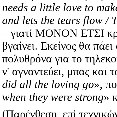
needs a little love to mak
and lets the tears flow /
– γιατί ΜΟΝΟΝ ΕΤΣΙ κρατ
βγαίνει. Εκείνος θα πάει
πολυθρόνα για το τηλεκον
ν' αγναντεύει, μπας και 
did all the loving go
», π
when they were strong
» 
(Παρένθεση, επί τεχνικώ