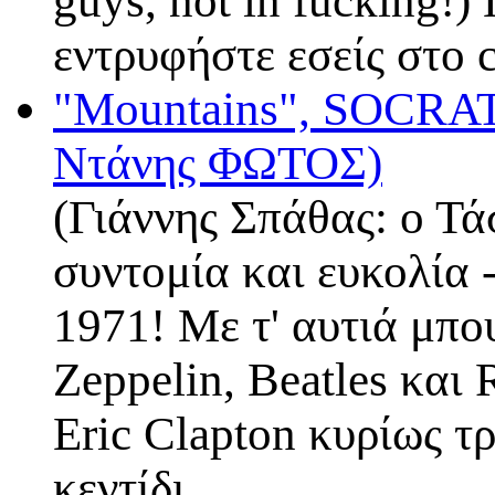
guys, not in fucking!)
εντρυφήστε εσείς στο 
"Mountains", SOCR
Ντάνης ΦΩΤΟΣ)
(Γιάννης Σπάθας: ο Τά
συντομία και ευκολία
1971! Με τ' αυτιά μπ
Zeppelin, Beatles και 
Eric Clapton κυρίως τ
κεντίδι…