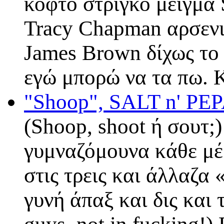
κοφτό στριγκό μείγμα 
Tracy Chapman αρσενικ
James Brown δίχως το 
εγώ μπορώ να τα πω. 
"Shoop", SALT n' PE
(Shoop, shoot ή σουτ;
γυμναζόμουνα κάθε μέρ
στις τρεις και άλλαζα
γυνή άπαξ και δις και 