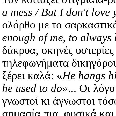
a mess / But I don't love 
ολόρθο με το σαρκαστικ
enough of me, to always 
δάκρυα, σκηνές υστερίες
τηλεφωνήματα δικηγόρου,
ξέρει καλά: «
He hangs hi
he used to do
»... Οι λόγ
γνωστοί κι άγνωστοι τόσο
σημασία πια, φυσικά και