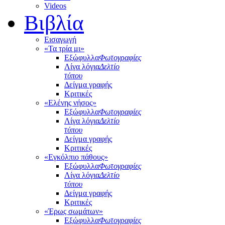
Videos
Βιβλία
Εισαγωγή
«Τα τρία μι»
Εξώφυλλα
Φωτογραφίες
Λίγα λόγια
Δελτίο
τύπου
Δείγμα γραφής
Κριτικές
«Ελένης νήσος»
Εξώφυλλα
Φωτογραφίες
Λίγα λόγια
Δελτίο
τύπου
Δείγμα γραφής
Κριτικές
«Εγκόλπιο πάθους»
Εξώφυλλα
Φωτογραφίες
Λίγα λόγια
Δελτίο
τύπου
Δείγμα γραφής
Κριτικές
«Έρως σωμάτων»
Εξώφυλλα
Φωτογραφίες