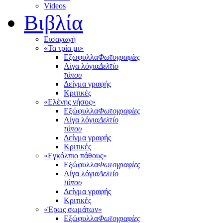
Videos
Βιβλία
Εισαγωγή
«Τα τρία μι»
Εξώφυλλα
Φωτογραφίες
Λίγα λόγια
Δελτίο
τύπου
Δείγμα γραφής
Κριτικές
«Ελένης νήσος»
Εξώφυλλα
Φωτογραφίες
Λίγα λόγια
Δελτίο
τύπου
Δείγμα γραφής
Κριτικές
«Εγκόλπιο πάθους»
Εξώφυλλα
Φωτογραφίες
Λίγα λόγια
Δελτίο
τύπου
Δείγμα γραφής
Κριτικές
«Έρως σωμάτων»
Εξώφυλλα
Φωτογραφίες