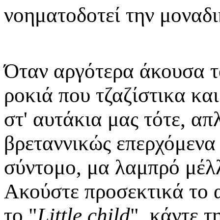
νοηματοδοτεί την μοναδι
Όταν αργότερα άκουσα τ
ροκιά που τζαζίστικα κα
στ' αυτάκια μας τότε, α
βρεταννικώς επερχόμενα
σύντομο, μα λαμπρό μέλ
Ακούστε προσεκτικά το 
το "
Little child
", κάντε 