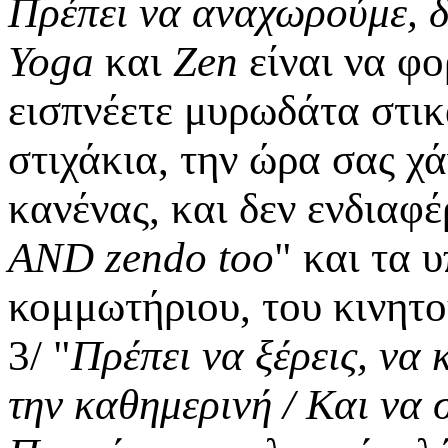
Πρέπει να αναχωρούμε, δ
Yoga
και
Zen
είναι να φο
εισπνέετε μυρωδάτα στι
στιχάκια, την ώρα σας χάν
κανένας, και δεν ενδιαφέ
AND zendo too
" και τα 
κομμωτήριου, του κινητού
3/ "
Πρέπει να ξέρεις, να 
την καθημερινή / Και να σ