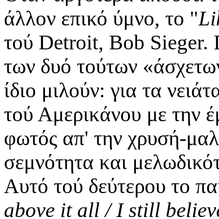
άλλον επικό ύμνο, το "
Li
τού Detroit, Bob Sieger.
των δυό τούτων «άσχετω
ίδιο μιλούν: για τα νει
τού Αμερικάνου με την έ
φωτός απ' την χρυσή-μα
σεμνότητα και μελωδικότ
Αυτό τού δεύτερου το πα
above it all / Ι still bel