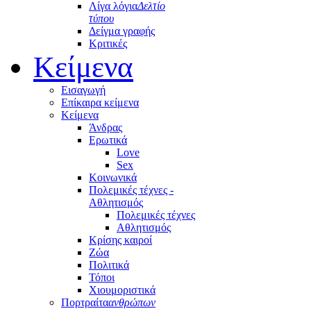
Λίγα λόγια
Δελτίο
τύπου
Δείγμα γραφής
Κριτικές
Κείμενα
Εισαγωγή
Επίκαιρα κείμενα
Κείμενα
Άνδρας
Ερωτικά
Love
Sex
Κοινωνικά
Πολεμικές τέχνες -
Αθλητισμός
Πολεμικές τέχνες
Αθλητισμός
Κρίσης καιροί
Ζώα
Πολιτικά
Τόποι
Χιουμοριστικά
Πορτραίτα
ανθρώπων