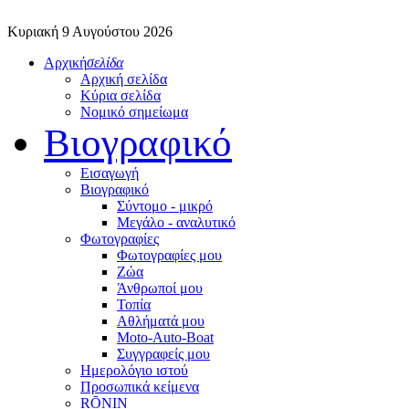
Κυριακή 9 Αυγούστου 2026
Αρχική
σελίδα
Αρχική σελίδα
Κύρια σελίδα
Νομικό σημείωμα
Βιογραφικό
Εισαγωγή
Βιογραφικό
Σύντομο - μικρό
Μεγάλο - αναλυτικό
Φωτογραφίες
Φωτογραφίες μου
Ζώα
Άνθρωποί μου
Τοπία
Αθλήματά μου
Moto-Auto-Boat
Συγγραφείς μου
Ημερολόγιο ιστού
Προσωπικά κείμενα
RŌNIN