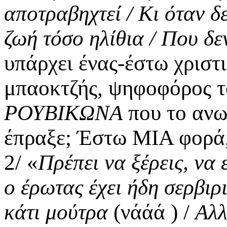
αποτραβηχτεί / Κι όταν δ
ζωή τόσο ηλίθια / Που δεν
υπάρχει ένας-έστω χριστ
μπαοκτζής, ψηφοφόρος 
ΡΟΥΒΙΚΩΝΑ
που το ανω
έπραξε; Έστω ΜΙΑ φορά, 
2/ «
Πρέπει να ξέρεις, να 
ο έρωτας έχει ήδη σερβιρι
κάτι μούτρα
(νάάά ) /
Αλλ