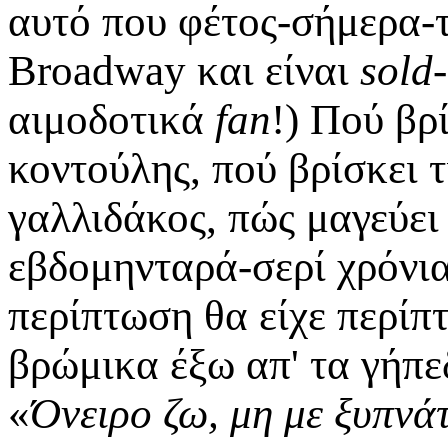
αυτό που φέτος-σήμερα-τ
Broadway και είναι
sold
αιμοδοτικά
fan
!) Πού βρ
κοντούλης, πού βρίσκει τ
γαλλιδάκος, πώς μαγεύει 
εβδομηνταρά-σερί χρόνια
περίπτωση θα είχε περίπτ
βρώμικα έξω απ' τα γήπ
«
Όνειρο ζω, μη με ξυπνά