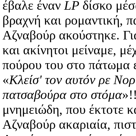
έβαλε έναν
LP
δίσκο μέσ
βραχνή και ρομαντική, π
Αζναβούρ ακούστηκε. Γι
και ακίνητοι μείναμε, μέ
πούρου του στο πάτωμα έ
«
Κλείσ' τον αυτόν ρε Νορ
πατσαβούρα στο στόμα
»!
μνημειώδη, που έκτοτε κ
Αζναβούρ ακαριαία, πιστ