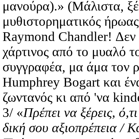
μανούρα).» (Μάλιστα, ξέ
μυθιστορηματικός ήρωας 
Raymond Chandler! Δεν π
χάρτινος από το μυαλό τ
συγγραφέα, μα άμα τον ρ
Humphrey Bogart και ένα
ζωντανός κι από 'να kind
3/ «
Πρέπει να ξέρεις, ό,τ
δική σου αξιοπρέπεια / Κα