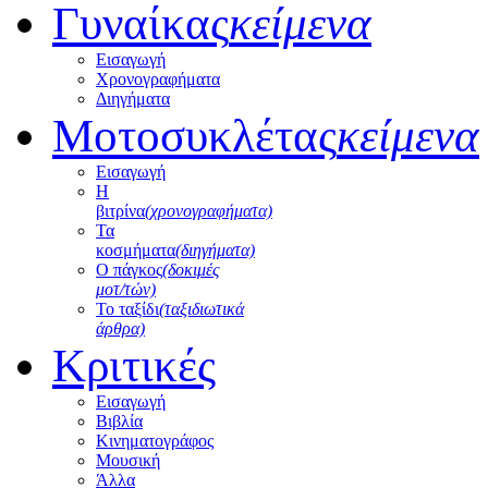
Γυναίκας
κείμενα
Εισαγωγή
Χρονογραφήματα
Διηγήματα
Μοτοσυκλέτας
κείμενα
Εισαγωγή
Η
βιτρίνα
(χρονογραφήματα)
Τα
κοσμήματα
(διηγήματα)
Ο πάγκος
(δοκιμές
μοτ/τών)
Το ταξίδι
(ταξιδιωτικά
άρθρα)
Κριτικές
Εισαγωγή
Βιβλία
Κινηματογράφος
Μουσική
Άλλα