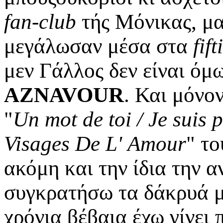
fan-club
τής Μόνικας, μα
μεγάλωσαν μέσα στα
fift
μεν Γάλλος δεν είναι ό
AZNAVOUR
. Και μόνο
"
Un mot de toi / Je suis 
Visages De L' Αmour
" το
ακόμη και την ίδια την 
συγκρατήσω τα δάκρυά μ
χρόνια βέβαια έχω γίνει 