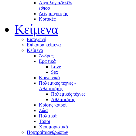
Λίγα λόγια
Δελτίο
τύπου
Δείγμα γραφής
Κριτικές
Κείμενα
Εισαγωγή
Επίκαιρα κείμενα
Κείμενα
Άνδρας
Ερωτικά
Love
Sex
Κοινωνικά
Πολεμικές τέχνες -
Αθλητισμός
Πολεμικές τέχνες
Αθλητισμός
Κρίσης καιροί
Ζώα
Πολιτικά
Τόποι
Χιουμοριστικά
Πορτραίτα
ανθρώπων