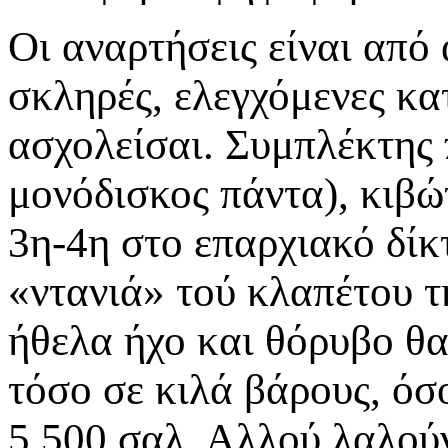
Οι αναρτήσεις είναι από
σκληρές, ελεγχόμενες κα
ασχολείσαι. Συμπλέκτης 
μονόδισκος πάντα), κιβώ
3η-4η στο επαρχιακό δίκ
«ντανιά» τού κλαπέτου τή
ήθελα ήχο και θόρυβο θ
τόσο σε κιλά βάρους, όσο
5.500 σαλ. Αλλού λαλούν