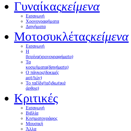
Γυναίκας
κείμενα
Εισαγωγή
Χρονογραφήματα
Διηγήματα
Μοτοσυκλέτας
κείμενα
Εισαγωγή
Η
βιτρίνα
(χρονογραφήματα)
Τα
κοσμήματα
(διηγήματα)
Ο πάγκος
(δοκιμές
μοτ/τών)
Το ταξίδι
(ταξιδιωτικά
άρθρα)
Κριτικές
Εισαγωγή
Βιβλία
Κινηματογράφος
Μουσική
Άλλα