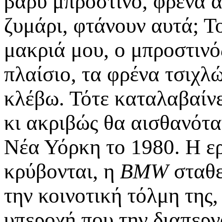
βαρύ μπροστινό, φρένα 
ζυμάρι, φτάνουν αυτά; Το
μακριά μου, ο μπροστινό
πλαίσιο, τα φρένα τσιχλώ
κλέβω. Τότε καταλαβαίνει
κι ακριβώς θα αισθανότα
Νέα Υόρκη το 1980. Η ερ
κρύβονται, η
BMW
σταθε
την κοινοτική τόλμη της
υπεροχή που την διαπερν