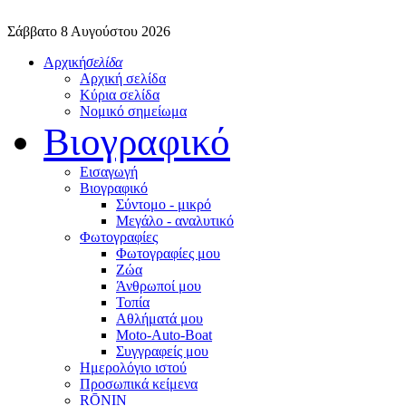
Σάββατο 8 Αυγούστου 2026
Αρχική
σελίδα
Αρχική σελίδα
Κύρια σελίδα
Νομικό σημείωμα
Βιογραφικό
Εισαγωγή
Βιογραφικό
Σύντομο - μικρό
Μεγάλο - αναλυτικό
Φωτογραφίες
Φωτογραφίες μου
Ζώα
Άνθρωποί μου
Τοπία
Αθλήματά μου
Moto-Auto-Boat
Συγγραφείς μου
Ημερολόγιο ιστού
Προσωπικά κείμενα
RŌNIN