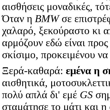
αισθήσεις μοναδικές, τό
Όταν η
BMW
σε επιστρέφ
χαλαρό, ξεκούραστο κι α
αρμόζουν εδώ είναι προς
σκίσιμο, προκειμένου να
Ξερά-καθαρά:
εμένα η 
αισθητικά, μοτοσυκλεττικ
πολύ απλά δι' εμέ
GS
σημ
σταμάτησε το μάτι και η