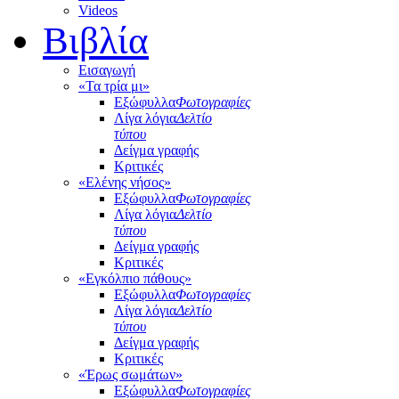
Videos
Βιβλία
Εισαγωγή
«Τα τρία μι»
Εξώφυλλα
Φωτογραφίες
Λίγα λόγια
Δελτίο
τύπου
Δείγμα γραφής
Κριτικές
«Ελένης νήσος»
Εξώφυλλα
Φωτογραφίες
Λίγα λόγια
Δελτίο
τύπου
Δείγμα γραφής
Κριτικές
«Εγκόλπιο πάθους»
Εξώφυλλα
Φωτογραφίες
Λίγα λόγια
Δελτίο
τύπου
Δείγμα γραφής
Κριτικές
«Έρως σωμάτων»
Εξώφυλλα
Φωτογραφίες