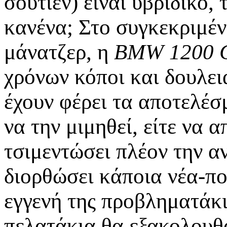
σουτιέν) είναι υβριδικό,
κανένα; Στο συγκεκριμέν
μάνατζερ, η
BMW 1200 
χρόνων κόποι και δουλειά
έχουν φέρει τα αποτελέσ
να την μιμηθεί, είτε να 
τσιμεντώσει πλέον την α
διορθώσει κάποια νέα-π
εγγενή της προβληματάκι
πελατάκια θα εξακολουθ