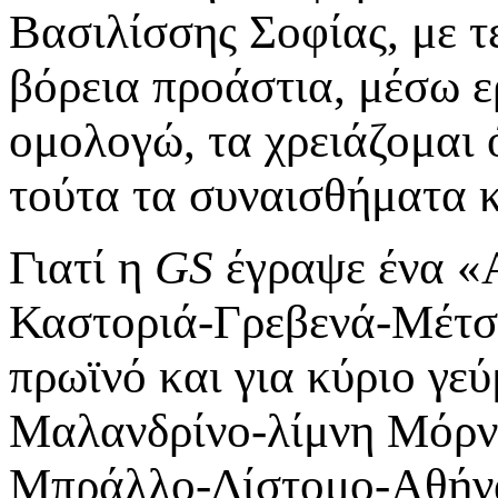
Βασιλίσσης Σοφίας, με 
βόρεια προάστια, μέσω ε
ομολογώ, τα χρειάζομαι 
τούτα τα συναισθήματα κα
Γιατί η
GS
έγραψε ένα «
Καστοριά-Γρεβενά-Μέτσ
πρωϊνό και για κύριο γ
Μαλανδρίνο-λίμνη Μόρν
Mπράλλο-Δίστομο-Αθήνα»