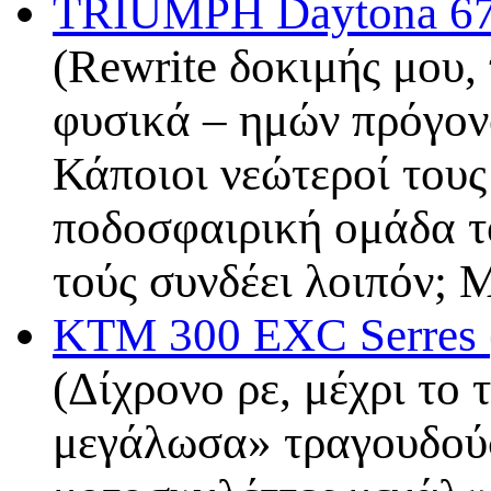
TRIUMPH Daytona 67
(Rewrite δοκιμής μου, 
φυσικά – ημών πρόγονο
Κάποιοι νεώτεροί τους
ποδοσφαιρική ομάδα τ
τούς συνδέει λοιπόν;
KTM 300 EXC Serres 
(Δίχρονο ρε, μέχρι το
μεγάλωσα» τραγουδούσε