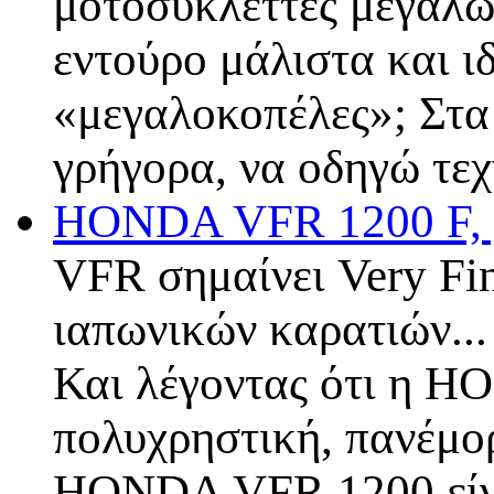
μοτοσυκλέττες μεγάλωσ
εντούρο μάλιστα και ι
«μεγαλοκοπέλες»; Στα
γρήγορα, να οδηγώ τε
HONDA VFR 1200 F, y
VFR σημαίνει Very Fin
ιαπωνικών καρατιών...
Και λέγοντας ότι η H
πολυχρηστική, πανέμο
HONDA VFR 1200 είναι