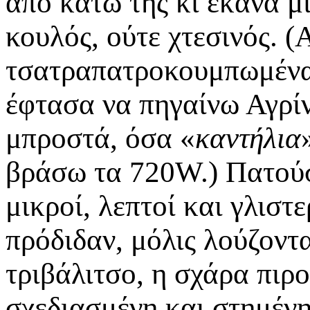
από κάτω της κι έκανα μι
κουλός, ούτε χτεσινός. 
τσατραπατροκουμπωμένα.
έφτασα να πηγαίνω Αγρίν
μπροστά, όσα «
καντήλια
βράσω τα 720W.) Πατούσ
μικροί, λεπτοί και γλιστ
πρόδιδαν, μόλις λούζοντ
τριβάλιτσο, η σχάρα πιρο
σχεδιασμένη και στημένη