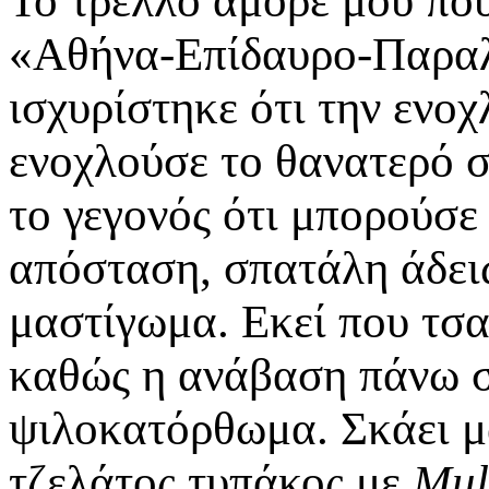
Το τρελλό αμόρε μου που
«Αθήνα-Επίδαυρο-Παρα
ισχυρίστηκε ότι την ενοχ
ενοχλούσε το θανατερό στ
το γεγονός ότι μπορούσε
απόσταση, σπατάλη άδει
μαστίγωμα. Εκεί που τσα
καθώς η ανάβαση πάνω σ
ψιλοκατόρθωμα. Σκάει μ
τζελάτος τυπάκος με
Mul