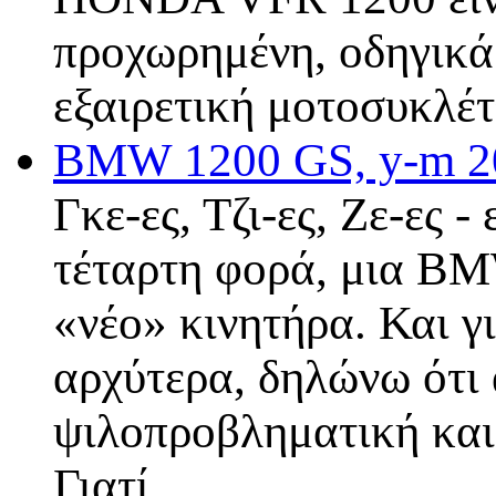
προχωρημένη, οδηγικά
εξαιρετική μοτοσυκλέ
BMW 1200 GS, y-m 20
Γκε-ες, Τζι-ες, Ζε-ες -
τέταρτη φορά, μια BM
«νέο» κινητήρα. Και γ
αρχύτερα, δηλώνω ότι 
ψιλοπροβληματική και
Γιατί…