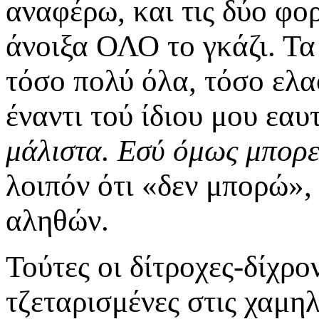
αναφέρω, και τις δύο φορ
άνοιξα ΟΛΟ το γκάζι. Τα
τόσο πολύ όλα, τόσο ελα
έναντι τού ίδιου μου εαυ
μάλιστα. Εσύ όμως μπορε
λοιπόν ότι «δεν μπορώ»,
αληθών.
Τούτες οι δίτροχες-δίχρο
τζεταρισμένες στις χαμη