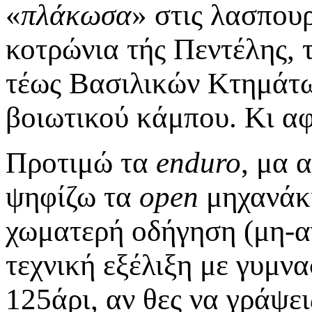
«
πλάκωσα
» στις λασπουρ
κοτρώνια τής Πεντέλης, 
τέως Βασιλικών Κτημάτω
βοιωτικού κάμπου. Κι αφ
Προτιμώ τα
enduro
, μα 
ψηφίζω τα
open
μηχανάκι
χωματερή οδήγηση (μη-αγ
τεχνική εξέλιξη με γυμνα
125άρι, αν θες να γράψε