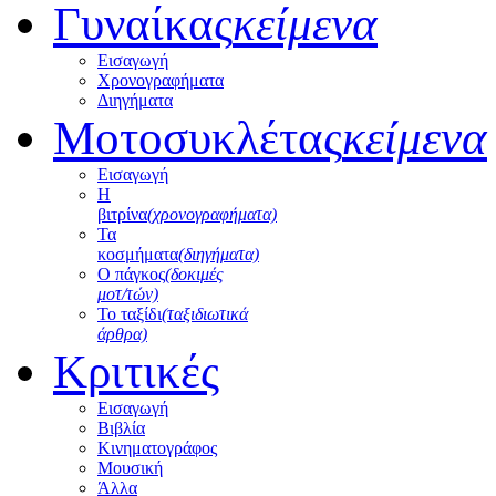
Γυναίκας
κείμενα
Εισαγωγή
Χρονογραφήματα
Διηγήματα
Μοτοσυκλέτας
κείμενα
Εισαγωγή
Η
βιτρίνα
(χρονογραφήματα)
Τα
κοσμήματα
(διηγήματα)
Ο πάγκος
(δοκιμές
μοτ/τών)
Το ταξίδι
(ταξιδιωτικά
άρθρα)
Κριτικές
Εισαγωγή
Βιβλία
Κινηματογράφος
Μουσική
Άλλα