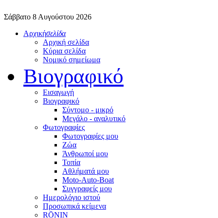
Σάββατο 8 Αυγούστου 2026
Αρχική
σελίδα
Αρχική σελίδα
Κύρια σελίδα
Νομικό σημείωμα
Βιογραφικό
Εισαγωγή
Βιογραφικό
Σύντομο - μικρό
Μεγάλο - αναλυτικό
Φωτογραφίες
Φωτογραφίες μου
Ζώα
Άνθρωποί μου
Τοπία
Αθλήματά μου
Moto-Auto-Boat
Συγγραφείς μου
Ημερολόγιο ιστού
Προσωπικά κείμενα
RŌNIN