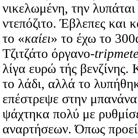
νικελωμένη, την λυπάται
ντεπόζιτο. Έβλεπες και 
το «
καίει
» το έχω το 300
Tζιτζάτο όργανο-
tripmet
λίγα ευρώ τής βενζίνης. 
το λάδι, αλλά το λυπήθηκ
επέστρεψε στην μπανάνα 
ψάχτηκα πολύ με ρυθμίσε
αναρτήσεων. Όπως προείπ