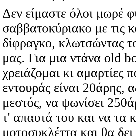
Δεν είμαστε όλοι μωρέ 
σαββατοκύριακο με τις κο
δίφραγκο, κλωτσώντας το
μας. Για μια ντάνα old b
χρειάζομαι κι αμαρτίες 
εντουράς είναι 20άρης, α
μεστός, να ψωνίσει 250άρ
τ' απαυτά του και να τα
μοτοσυκλέττα και θα δει