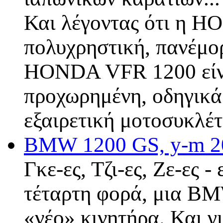
Και λέγοντας ότι η H
πολυχρηστική, πανέμο
HONDA VFR 1200 είναι
προχωρημένη, οδηγικά
εξαιρετική μοτοσυκλέ
BMW 1200 GS, y-m 20
Γκε-ες, Τζι-ες, Ζε-ες -
τέταρτη φορά, μια BM
«νέο» κινητήρα. Και γ