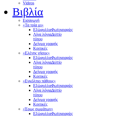
Videos
Βιβλία
Εισαγωγή
«Τα τρία μι»
Εξώφυλλα
Φωτογραφίες
Λίγα λόγια
Δελτίο
τύπου
Δείγμα γραφής
Κριτικές
«Ελένης νήσος»
Εξώφυλλα
Φωτογραφίες
Λίγα λόγια
Δελτίο
τύπου
Δείγμα γραφής
Κριτικές
«Εγκόλπιο πάθους»
Εξώφυλλα
Φωτογραφίες
Λίγα λόγια
Δελτίο
τύπου
Δείγμα γραφής
Κριτικές
«Έρως σωμάτων»
Εξώφυλλα
Φωτογραφίες