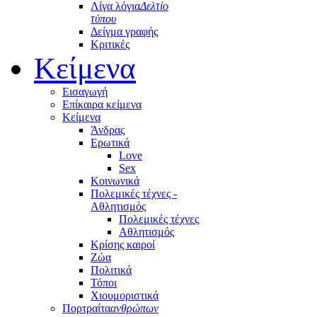
Λίγα λόγια
Δελτίο
τύπου
Δείγμα γραφής
Κριτικές
Κείμενα
Εισαγωγή
Επίκαιρα κείμενα
Κείμενα
Άνδρας
Ερωτικά
Love
Sex
Κοινωνικά
Πολεμικές τέχνες -
Αθλητισμός
Πολεμικές τέχνες
Αθλητισμός
Κρίσης καιροί
Ζώα
Πολιτικά
Τόποι
Χιουμοριστικά
Πορτραίτα
ανθρώπων