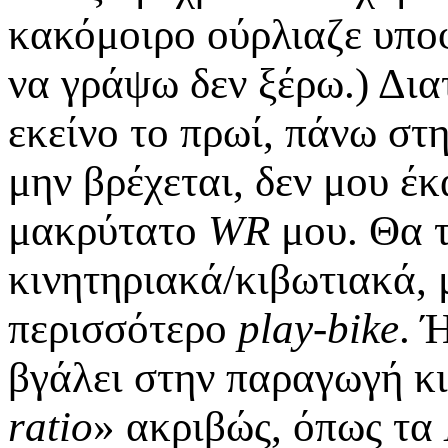
κακόμοιρο ούρλιαζε υποφ
να γράψω δεν ξέρω.) Δια
εκείνο το πρωί, πάνω στ
μην βρέχεται, δεν μου έκ
μακρύτατο
WR
μου. Θα τ
κινητηριακά/κιβωτιακά, 
περισσότερο
play-bike
. 
βγάλει στην παραγωγή κι
ratio
» ακριβώς, όπως τα