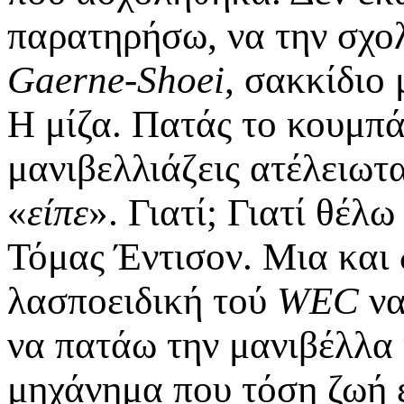
παρατηρήσω, να την σχ
Gaerne-Shoei
, σακκίδιο 
Η μίζα. Πατάς το κουμπά
μανιβελλιάζεις ατέλειωτ
«
είπε
». Γιατί; Γιατί θέλ
Τόμας Έντισον. Μια και 
λασποειδική τού
WEC
να
να πατάω την μανιβέλλα 
μηχάνημα που τόση ζωή έχ