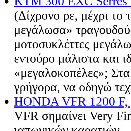
KTM 300 EXC Serres 
(Δίχρονο ρε, μέχρι το
μεγάλωσα» τραγουδούσε
μοτοσυκλέττες μεγάλωσ
εντούρο μάλιστα και ι
«μεγαλοκοπέλες»; Στα
γρήγορα, να οδηγώ τε
HONDA VFR 1200 F, y
VFR σημαίνει Very Fin
ιαπωνικών καρατιών...