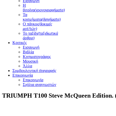
Εισαγωγή
Η
βιτρίνα
(χρονογραφήματα)
Τα
κοσμήματα
(διηγήματα)
Ο πάγκος
(δοκιμές
μοτ/τών)
Το ταξίδι
(ταξιδιωτικά
άρθρα)
Κριτικές
Εισαγωγή
Βιβλία
Κινηματογράφος
Μουσική
Άλλα
Συμβουλευτική
συγγραφής
Επικοινωνία
Επικοινωνία
Σχόλια αναγνωστών
TRIUMPH T100 Steve McQueen Edition. 