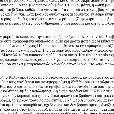
ιαθέτει μονόσελο και σχαρίτσα καθώς και σπέσιαλ μικρή ποδιά κινητή
ξοντα αριθμό της. (Θα παραχθούν μόνο 1.100 κομμάτια, η «δική μου» 
ζομαι βέβαια, καθώς έτσι γίνονται τούτες οι μπίζνες.) Ένας βασικός
ους ξανά να 'ναι. Ένας βασικός δικύλινδρος αερόψυκτος εν σειρά κιν
τερίας, επίδειξης και γύψου στην τυχερότερη. (Στην χειρότερη, κηδεία
ου οι μοτοσυκλέτες τούς ανθρώπους υπηρετούσανε και όχι το απολύτω
 μορφή, το υλικό και την κατασκευή που έχετε συνηθίσει ν' αντιλαμ
λικά ούτε αφαιρούμενα υποπλαίσια, ούτε κρεμαστά μοτέρ ως οι κήπο
και μ' ένα απαλό ίχνος 110mm, αν προσθέσετε κι ένα «μακρύ» μεταξό
τις δικές της αντιδράσεις. Την μία φορά που προσπάθησα ν' αποφύγω 
 το Μπόνεβιλ τούτο υπάκουσε πρόθυμα και πιστά. Και την τελευταία
ς πολυκατοικίας, διέσχισα επί ολίγα μα κρίσιμα δευτερόλεπτα τον 
έση μου να έχει μασήσει-κοινώς καναδύο σπονδύλους. Στο «
δια ταύτα
»
π' το Καλοχώρι, (δικός μου ο νεολογισμός τούτος, κατοχυρωμένος απ
μέσα τους πανέξυπνα και πανέμορφα έχει η
Keihin
κρύψει τα σώματα 
Και τούτο πρέπει από εσάς να αμείβεται και να συνοδεύεται από την 
τος καλύτερη τιμή μεταπώλησης!) Δη έντζιν παράγει 68PS/67BHP στις 
χιακούς, κυριακάτικα χειμωνιάτικα πρωινά και βραδυνές επιστροφές 
φίμι, το έβγαλα τούτο λοιπόν στην Εθνική Οδό Αθηνών-Λαμίας και το
α άμεσα ανταποκρίθηκε, όχι δεν είπε και δεν βαρυγκόμησε, άνοιξε τ
(που λένε στον Ιππόδρομο), μα ανέπτυξε ταχύτητα σταθερή, μια cru
και κάνω ό,τι μπορώ, μα μην το παρατραβάς κι εσύ, δεν είμαι δα και κα