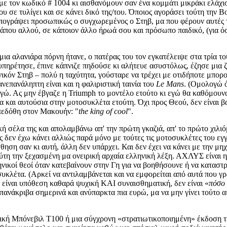
ε τον κωδικό # 1004 κι αισθανόμουν σαν ένα κομμάτι μικράκι ελάχι
ε τυλίγει και σε κάνει δικό της/του. Όποιος αγοράσει τούτη την B
υπογράψει προσωπικώς ο συγχωρεμένος ο Στηβ, μα που φέρουν αυτές τ
ς κάπου αλλού, σε κάποιον άλλο ήρωά σου και πρόσωπο παιδικό, (για
α αλανιάρα πόρνη ήτανε, ο πατέρας του τον εγκατέλειψε στα τρία του
α υπηρέτησε, έπινε κάπνιζε πηδούσε κι αλήτευε ασυστόλως, έζησε μια 
νικόν Στηβ – πολύ η ταχύτητα, γούσταρε να τρέχει με οτιδήποτε μπορ
νεπανάληπτη είναι και η φαλιριστική ταινία του
Le Mans
. (Ομολογώ ό
εγώ. Ας μην έβγαζε η Triumph το μοντέλο ετούτο κι εγώ θα καθόμουνα ή
ρα και αυτούσια στην μοτοσυκλέτα ετούτη. Όχι προς Θεού, δεν είναι
απεδόθη στον Μακουήν: "
the king of cool
".
 σέλα της και απολαμβάνω απ' την πρώτη γκαζιά, απ' το πρώτο χιλιό
 δεν έχω κάνει αλλιώς παρά μόνο με τούτες τις μοτοσυκλέτες του εγ
ση σαν κι αυτή, άλλη δεν υπάρχει. Και δεν έχει να κάνει με την μηχα
η την ξεχασμένη μα ονειρική αρχαία ελληνική λέξη. ΑΧΛΥΣ είναι η ο
ληνικοί θεοί όταν κατεβαίνουν στην Γη για να βοηθήσουνε ή να κατα
οσυκλέτα. (Αρκεί να αντιλαμβάνεται και να εμφορείται από αυτά που γ
 είναι υπόθεση καθαρά ψυχική ΚΑΙ συναισθηματική, δεν είναι «
πόσο 
ανάκριβα σημερινά και ανύπαρκτα πια ευρώ, μα να μην γίνει τούτο αι
σική Μπόνεβιλ Τ100 ή μια σύγχρονη «στρατιωτικοποιημένη» έκδοση τ