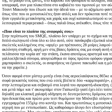
της, το μαύρο στις ζάντες, στο καβούκι του φαναριού κι αλλαχού, δ
υπογραφή, συν μια πλακετίτσα στο καβαλέτο του τιμονιού με τον αύ
Τσαντ Μακουήν που έδωσε και την άδειά του – με το αζημίωτο φαντά
όπως τότε που οι μοτοσυκλέτες ήταν απλές και δεν πρόκειται ποτέ τ
ήταν εργαλεία μετακίνησης και χαράς και ουχί καταναλωτισμού κι υσ
λειτουργικά περιφερειακά – όπως παλιά όπως ανέκαθεν, όπως τότε π
«
Ποιο είναι το πλαίσιο της αναφοράς σου;
»
Στην περίπτωση του SMQE, πλαίσιο δεν υπάρχει με το σχήμα και την
διπλό-σωληνωτό είναι όλο κι όλο αυτό, ούτε πανάκριβα εξωτικά υ
σκελετός κολλημένος στις «αργές» μα πρέπουσες 28 μοίρες λαιμού 
ακλόνητη σταθερή, αργή μεν στις βίαιες δράσεις σας μα σοφή αυτή σ
πελάτισσα την κυρία απ' την στάση, έκανα αποτόμως αριστερά και
γαλλοελβετικά σύνορα, απογειώθηκα σε ύψος πρώτου ορόφου γηραιά
χαμπαριάσει ο σκελετός, οι αναρτήσεις να έχουνε πακτωθεί και η μ
να την χαρείτε.)
Όσον αφορά στον μίστερ μοτέρ είναι ένας αεροελαιόψυκτος 865κε α
σοφά ψεκαστός τούτος που ενώ εσείς βλέπετε δύο «καρμπυρατέρ», 
στην λεπτομέρεια και σεβασμό στα λεφτά του αγοραστή-ιδιοκτήτη. (
και μετά πάμε και τ' ακουμπάμε στον Γιαπωνέζο γιατί έχει-λέει τού
δηλαδή για κλασική χαλαρή οδήγηση σε δευτερεύοντες δρόμους επαρ
προ-δεκαετίας-και πρώτο μου τεστ θυμόμουν την Μπόνεβιλ ολίγον-ψο
εγγεγραμμένα 155χλμ στο κοντέρ του. Και πρωτοτύπως η μοτοσυκλέτ
ισχυρή που με εντυπωσίασε. Ως καθαρόαιμο άλογο δεν εδυστρόπησε 
ικανοποιημένο. Μια «ψωμάτη» επιτάχυνση που σου λέει «
εδώ είμαι 