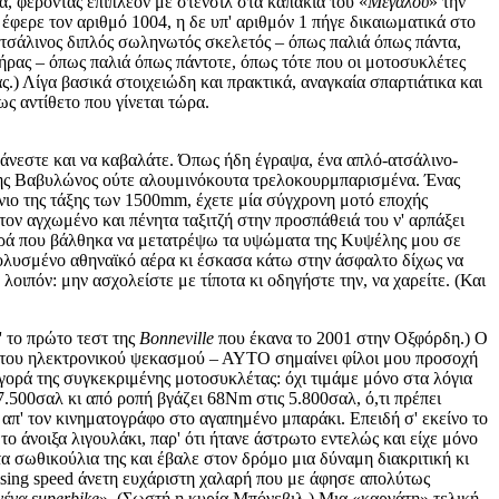
ρα, φέροντας επιπλέον με στένσιλ στα καπάκια του «
Μεγάλου
» την
έφερε τον αριθμό 1004, η δε υπ' αριθμόν 1 πήγε δικαιωματικά στο
 ατσάλινος διπλός σωληνωτός σκελετός – όπως παλιά όπως πάντα,
ητήρας – όπως παλιά όπως πάντοτε, όπως τότε που οι μοτοσυκλέτες
ς.) Λίγα βασικά στοιχειώδη και πρακτικά, αναγκαία σπαρτιάτικα και
ς αντίθετο που γίνεται τώρα.
βάνεστε και να καβαλάτε. Όπως ήδη έγραψα, ένα απλό-ατσάλινο-
ι της Βαβυλώνος ούτε αλουμινόκουτα τρελοκουρμπαρισμένα. Ένας
νιο της τάξης των 1500mm, έχετε μία σύγχρονη μοτό εποχής
τον αγχωμένο και πένητα ταξιτζή στην προσπάθειά του ν' αρπάξει
 φορά που βάλθηκα να μετατρέψω τα υψώματα της Κυψέλης μου σε
μολυσμένο αθηναϊκό αέρα κι έσκασα κάτω στην άσφαλτο δίχως να
 λοιπόν: μην ασχολείστε με τίποτα κι οδηγήστε την, να χαρείτε. (Και
' το πρώτο τεστ της
Bonneville
που έκανα το 2001 στην Οξφόρδη.) Ο
του ηλεκτρονικού ψεκασμού – ΑΥΤΟ σημαίνει φίλοι μου προσοχή
αγορά της συγκεκριμένης μοτοσυκλέτας: όχι τιμάμε μόνο στα λόγια
7.500σαλ κι από ροπή βγάζει 68Nm στις 5.800σαλ, ό,τι πρέπει
απ' τον κινηματογράφο στο αγαπημένο μπαράκι. Επειδή σ' εκείνο το
 άνοιξα λιγουλάκι, παρ' ότι ήτανε άστρωτο εντελώς και είχε μόνο
α σωθικούλια της και έβαλε στον δρόμο μια δύναμη διακριτική κι
ising speed άνετη ευχάριστη χαλαρή που με άφησε απολύτως
νένα superbike
». (Σωστή η κυρία Μπόνεβιλ.) Μια «καργάτη» τελική