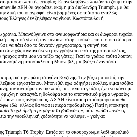
στο μοτοσυκλετικής ιστορίας. Επαναλαμβάνω λοιπόν: το ζουμί στην
onneville ΔΕΝ θα αγοράσει ακόμη μία δικύλινδρη Triumph, μα θα
ην δική του υπογραφή, είναι βαμμένες σε τούτο το εντελώς
 όσους Έλληνες δεν ζηλέψαν να γίνουν Κωστόπουλοι ή
 χρόνια. Μπαινόβγαινε στα αναμορφωτήρια και οι διάφοροι τυχαίοι
ζωή – προτού γίνει ή τον κάνουνε σταρ φυσικά – που τέτοια σήμερα
ούσε να πάει όσο το δυνατόν γρηγορότερα, η σκηνή του
τι συνεχώς κινδυνεύω να μην γράψω το τεστ της μοτοσυκλέτας,
συχος σπίτι μου να ταΐζω τις γάτες.) Γιατί τα γράφω τούτα λοιπόν;
 βασανισμένη μοτοσυκλέτα η Μπόνεβιλ, μα βγάζει έναν τόσο
μετρο, απ' την πρώτη σταγόνα βενζίνης. Την βάζω μπροστά, την
γλέζικου εργοστάσιου. Μπόνεβιλ έχω οδηγήσει πολλές, είμαι ισόβια
νή, τον κινητήρα τον σκελετό, τα φρένα τα γκάζια, έχει να κάνει με
μίχλη η καταχνιά, η θολούρα και το αποπνικτικό μίγμα υγρασίας
στρέψουνε τους ανθρώπους. ΑΧΛΗ είναι και η ατμόσφαιρα που θα
ράφω εδώ, αλλιώς θα νιώσει πικρά προδομένος.) Γιατί η απόκτηση
καίει το χιλιόμετρο ρε μάγκα το βασανάκι;
», ούτε «
πόσο πονάει η
τία την νεοελληνική χυδαιότητα να καλύψει – γκέγκε;
ης Triumph T6 Trophy. Εκτός απ' το σκουρόχρωμα λαδί ακρυλικό