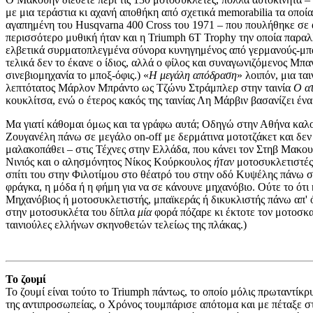
με μια τεράστια κι αχανή αποθήκη από σχετικά memorabilia τα οποί
αγαπημένη του Husqvarna 400 Cross του 1971 – που πουλήθηκε σε ά
περισσότερο μυθική ήταν και η Triumph 6Τ Trophy την οποία παραλ
ελβετικά συρματοπλεγμένα σύνορα κυνηγημένος από γερμανούς-μπαϊ
τελικά δεν το έκανε ο ίδιος, αλλά ο φίλος και συναγωνιζόμενος Μπ
σινεβιομηχανία το μποξ-όφις.) «
Η μεγάλη απόδραση
» λοιπόν, μια τα
λεπτότατος Μάρλον Μπράντο ως Τζώνυ Στράμπλερ στην ταινία
Ο ατ
κουκλίτσα, ενώ ο έτερος κακός της ταινίας Λη Μάρβιν βασανίζει ένα
Μα γιατί κάθομαι όμως και τα γράφω αυτά; Οδηγώ στην Αθήνα καλοκ
Ζουγανέλη πάνω σε μεγάλο on-off με δερμάτινα μοτοτζάκετ και δεν
μαλακοπάθει – στις Τέχνες στην Ελλάδα, που κάνει τον Στηβ Μακουή
Νινιός και ο αλησμόνητος Νίκος Κούρκουλος
ήταν
μοτοσυκλετιστές:
σπίτι του στην Φιλοτίμου στο θέατρό του στην οδό Κυψέλης πάνω σ
φράγκα, η μόδα ή η φήμη για να σε κάνουνε μηχανόβιο. Ούτε το ότ
Μηχανόβιος ή μοτοσυκλετιστής, μπαϊκεράς ή δικυκλιστής πάνω απ' ό
στην μοτοσυκλέτα του δίπλα
μία
φορά πόζαρε κι έκτοτε τον μοτοσκα
ταινιούλες ελλήνων σκηνοθετών τελείως της πλάκας.)
Το ζουμί
Το ζουμί είναι τούτο το Triumph πάντως, το οποίο μόλις πρωταντίκ
της αντιπροσωπείας, o Xρόνος τουμπάρισε απότομα και με πέταξε 