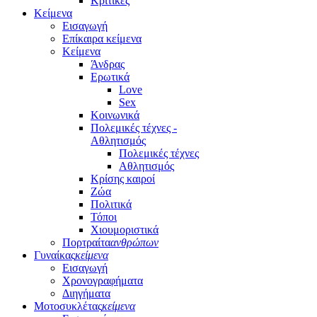
Κριτικές
Κείμενα
Εισαγωγή
Επίκαιρα κείμενα
Κείμενα
Άνδρας
Ερωτικά
Love
Sex
Κοινωνικά
Πολεμικές τέχνες -
Αθλητισμός
Πολεμικές τέχνες
Αθλητισμός
Κρίσης καιροί
Ζώα
Πολιτικά
Τόποι
Χιουμοριστικά
Πορτραίτα
ανθρώπων
Γυναίκας
κείμενα
Εισαγωγή
Χρονογραφήματα
Διηγήματα
Μοτοσυκλέτας
κείμενα