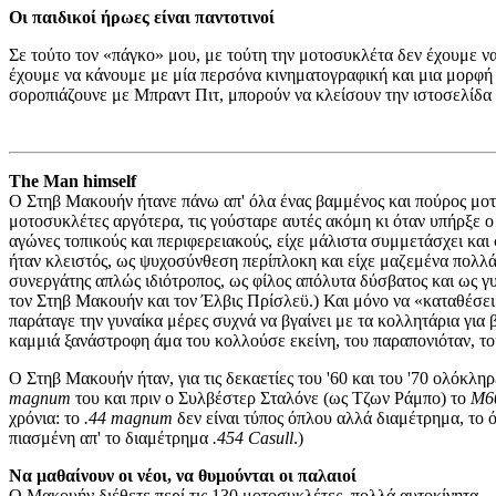
Οι παιδικοί ήρωες είναι παντοτινοί
Σε τούτο τον «πάγκο» μου, με τούτη την μοτοσυκλέτα δεν έχουμε να
έχουμε να κάνουμε με μία περσόνα κινηματογραφική και μια μορφή 
σοροπιάζουνε με Μπραντ Πιτ, μπορούν να κλείσουν την ιστοσελίδα 
The Man himself
Ο Στηβ Μακουήν ήτανε πάνω απ' όλα ένας βαμμένος και πούρος μο
μοτοσυκλέτες αργότερα, τις γούσταρε αυτές ακόμη κι όταν υπήρξε 
αγώνες τοπικούς και περιφερειακούς, είχε μάλιστα συμμετάσχει και
ήταν κλειστός, ως ψυχοσύνθεση περίπλοκη και είχε μαζεμένα πολλά 
συνεργάτης απλώς ιδιότροπος, ως φίλος απόλυτα δύσβατος και ως γ
τον Στηβ Μακουήν και τον Έλβις Πρίσλεϋ.) Και μόνο να «καταθέσει» 
παράταγε την γυναίκα μέρες συχνά να βγαίνει με τα κολλητάρια για β
καμμιά ξανάστροφη άμα του κολλούσε εκείνη, του παραπονιόταν, του
Ο Στηβ Μακουήν ήταν, για τις δεκαετίες του '60 και του '70 ολόκληρ
magnum
του και πριν ο Συλβέστερ Σταλόνε (ως Τζων Ράμπο) το
Μ6
χρόνια: το
.44 magnum
δεν είναι τύπος όπλου αλλά διαμέτρημα, το 
πιασμένη απ' το διαμέτρημα
.454 Casull
.)
Να μαθαίνουν οι νέοι, να θυμούνται οι παλαιοί
Ο Μακουήν διέθετε περί τις 130 μοτοσυκλέτες, πολλά αυτοκίνητα 