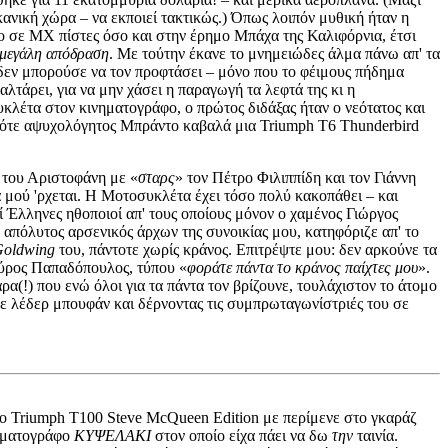
κανική χώρα – να εκποιεί τακτικώς.) Όπως λοιπόν μυθική ήταν η
ο σε ΜΧ πίστες όσο και στην έρημο Μπάχα της Καλιφόρνια, έτσι
μεγάλη απόδραση
. Με τούτην έκανε το μνημειώδες άλμα πάνω απ' τα
δεν μπορούσε να τον προφτάσει – μόνο που το φέιμους πήδημα
αλτάρει, για να μην χάσει η παραγωγή τα λεφτά της κι η
συκλέτα στον κινηματογράφο, ο πρώτος διδάξας ήταν ο νεότατος και
τότε αψυχολόγητος Μπράντο καβαλά μια Triumph T6 Thunderbird
του Αριστοφάνη με «
σταρς
» τον Πέτρο Φιλιππίδη και τον Γιάννη
 μού 'ρχεται. Η Μοτοσυκλέτα έχει τόσο πολύ κακοπάθει – και
ί Έλληνες ηθοποιοί απ' τους οποίους μόνον ο χαμένος Γιώργος
 απόλυτος αρσενικός άρχων της συνοικίας μου, κατηφόριζε απ' το
oldwing
του, πάντοτε χωρίς κράνος. Επιτρέψτε μου: δεν αρκούνε τα
πύρος Παπαδόπουλος, τύπου «
φοράτε πάντα το κράνος παίχτες μου
».
(!) που ενώ όλοι για τα πάντα τον βρίζουνε, τουλάχιστον το άτομο
με λέδερ μπουφάν και δέρνοντας τις συμπρωταγωνίστριές του σε
ς το Triumph T100 Steve McQueen Edition με περίμενε στο γκαράζ
νηματογράφο
ΚΥΨΕΛΑΚΙ
στον οποίο είχα πάει να δω
την
ταινία.