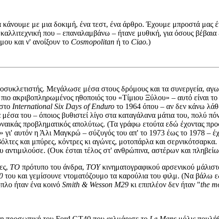
 κάνουμε με μια δοκιμή, ένα τεστ, ένα άρθρο. Έχουμε μπροστά μας έν
καλλιτεχνική που – επαναλαμβάνω – ήτανε μυθική, για όσους βέβαια ε
μου και ν' ανοίξουν το
Cosmopolitan
ή το
Ciao.
)
τοσυκλετιστής. Μεγάλωσε μέσα στους δρόμους και τα συνεργεία, αγω
ο πιο ακριβοπληρωμένος ηθοποιός του «Τίμιου Ξύλου» – αυτό είναι το
 στο
International Six Days of Enduro
το 1964 όπου – αν δεν κάνω λάθ
μέσα του – όποιος βυθιστεί λίγο στα καταγάλανα μάτια του, πολύ πό
υναικάς προβληματικός απολύτως. (Τα γράφω ετούτα εδώ έχοντας προ
γι' αυτόν η Άλι Μαγκρώ – σύζυγός του απ' το 1973 έως το 1978 – έχει
όλτες και μπύρες, κόντρες κι αγώνες, μοτοπάρλα και σερνικότσαρκα. Κα
 αντιμιλούσε. (Ουκ έσται τέλος στ' ανθρώπινα, αστέρων και πληβείω
ες,
ΤΟ
πρότυπο του άνδρα,
ΤΟΥ
κινηματογραφικού αρσενικού μάλιστ
0
του και γεμίσουνε ντοματόζουμο τα καρούλια του φιλμ. (Να βάλω ε
όπλο ήταν ένα κοινό
Smith & Wesson M29
κι επιπλέον δεν ήταν "
the m
– η προσωπική του Ford GT40 που φιλμάρισε το
Le Mans
μόλις πουλήθ