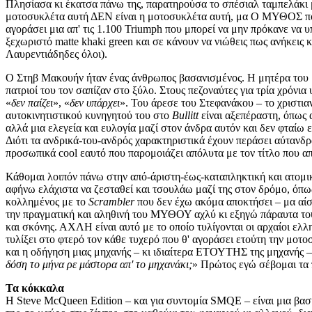
Πλησίασα κι έκατσα πάνω της, παρατηρούσα το σπέσιαλ ταμπελάκι μ
μοτοσυκλέτα αυτή ΔΕΝ είναι η μοτοσυκλέτα αυτή, μα Ο ΜΥΘΟΣ που σ
αγοράσει μια απ' τις 1.100 Triumph που μπορεί να μην πρόκανε να 
ξεχωριστό matte khaki green και σε κάνουν να νιώθεις πως ανήκει
Λαυρεντιάδηδες όλοι).
Ο Στηβ Μακουήν ήταν ένας άνθρωπος βασανισμένος. Η μητέρα του μι
πατριοί του τον σαπίζαν στο ξύλο. Στους πεζοναύτες για τρία χρόνι
«
δεν παίζει
», «
δεν υπάρχει
». Του άρεσε του Στεφανάκου – το χριστια
αυτοκινητιστικού κυνηγητού του στο
Bullitt
είναι αξεπέραστη, όπως α
αλλά μια ελεγεία και ευλογία μαζί στον άνδρα αυτόν και δεν φταίω 
Διότι τα ανδρικά-του-ανδρός χαρακτηριστικά έχουν περάσει αύτανδ
προσωπικά cool εαυτό που παρομοιάζει απόλυτα με τον τίτλο που 
Κάθομαι λοιπόν πάνω στην από-άριστη-έως-καταπληκτική και ατομική
αφήνω ελάχιστα να ζεσταθεί και τσουλάω μαζί της στον δρόμο, όπως
κολλημένος με το
Scrambler
που δεν έχω ακόμα αποκτήσει – μα αίσθη
την πραγματική και αληθινή του ΜΥΘΟΥ αχλύ κι εξηγώ πάραυτα τούτ
και σκόνης. ΑΧΛΗ είναι αυτό με το οποίο τυλίγονται οι αρχαίοι ελ
τυλίξει στο φτερό τον κάθε τυχερό που θ' αγοράσει ετούτη την μοτ
και η οδήγηση μιας μηχανής – κι ιδιαίτερα ΕΤΟΥΤΗΣ της μηχανής –
δόση το μήνα ρε μάστορα απ' το μηχανάκι;
» Πρώτος εγώ σέβομαι τα π
Τα κόκκαλα
Η Steve McQueen Edition – και για συντομία SMQE – είναι μια βα