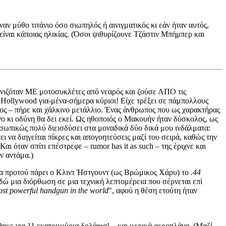
αν μύθο τιτάνιο όσο σιωπηλός ή αινιγματικός κι εάν ήταν αυτός,
ίναι κάποιας ηλικίας. (Όσοι ψιθυρίζουνε Τζάστιν Μπήμπερ και
νιζόταν ΜΕ μοτοσυκλέτες από νεαρός και ζούσε ΑΠΟ τις
 Hollywood για-μένα-σήμερα κύριοι! Είχε τρέξει σε πάμπολλους
ος – πήρε και χάλκινο μετάλλιο. Ένας άνθρωπος που ως χαρακτήρας
νο κι οδύνη θα δει εκεί. Ως ηθοποιός ο Μακουήν ήταν δύσκολος, ως
σωπικώς πολύ διεισδύσει στα μοναδικά δύο δικά μου ινδάλματα:
 να διηγείται πίκρες και απογοητεύσεις μαζί του σειρά, καθώς την
ι όταν σπίτι επέστρεφε – rumor has it as such – της έριχνε και
ν αντάμα.)
α προτού πάρει ο Κλιντ Ήστγουντ (ως Βρώμικος Χάρυ) το
.44
δώ μια διόρθωση σε μια τεχνική λεπτομέρεια που σέρνεται επί
ost powerful handgun in the world
", αφού η θέση ετούτη ήταν
ηκε για 11 εκατομμύρια δολάρια! – και μερικά αεροπλάνα. (Μαζί