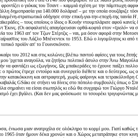
α φροντίζει ο γιόκας του Τσαντ – καμμιά σχέση με την πάμπτωχη αφρι
λλη δημοπρασία για 140.000 δολάρια! – με την οποία σουζάριζε τόσ
λαγμένη-στρατιωτικά οδήγησε στην επική-για-την-εποχή-της ταινία
Η 
κεράδες – τους οποίους ο ίδιος ο Κουήν ντουμπλάρισε αφού κανείς 
αντ Έκινς. (Οι ασφαλιστές απαγόρευσαν ορθά-κοφτά στον «
τρελό
» να σ
ινία του 1963 απ' τον Τζων Στέρτζις – ναι, μα όσον αφορά στην Μοτο
αίριαστος
του Λάζλο Μπένεντεκ το 1953. Εδώ ο λιγομίλητος κι από 
 τοπικό προϊόν απ' το Γουινσκόνσιν.
αίρι του 2012 και στις κολώνες βλέπω παντού αφίσες για τους
Ιππής
 μου 'ρχεται αναγούλα, να ζητήσω πολιτικό άσυλο στην Άνω Μαγούλα
ν να φαντάζει ως εξωγήινος. Ως μπαϊκεράδες το έχουνε παίξει πολλο
 ο πρώτος έτρεχε εντούρο και συνεργείο διέθετε και ο δεύτερος, ως ο
την κατακόκκινη και αστραφτερή, χωρίς φαίρινγκ και τετρακύλινδρη
G
ι καβαλάς GSάκι σε στήνει να δίνεις στο πόπολο συμβουλές όπως ο Σ
λα σημαίνει να είσαι σιωπηλός κι εδώ θα συγχαρώ τον Γιώργο Νταλάρα
σμό έχει βγάλει. (Και δεν μας φούσκωσε το τσουρέκι τριγυρνώντας 
ρυσα, ένιωσα μιαν ανατριχίλα σε ολόκληρο το κορμί μου. Γιατί καθώ
στο 1965 όταν ήμουν δέκα χρονών και ο Χώρος μετατράπηκε στον κι