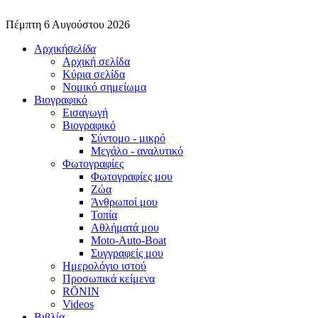
Πέμπτη 6 Αυγούστου 2026
Αρχική
σελίδα
Αρχική σελίδα
Κύρια σελίδα
Νομικό σημείωμα
Βιογραφικό
Εισαγωγή
Βιογραφικό
Σύντομο - μικρό
Μεγάλο - αναλυτικό
Φωτογραφίες
Φωτογραφίες μου
Ζώα
Άνθρωποί μου
Τοπία
Αθλήματά μου
Moto-Auto-Boat
Συγγραφείς μου
Ημερολόγιο ιστού
Προσωπικά κείμενα
RŌNIN
Videos
Βιβλία