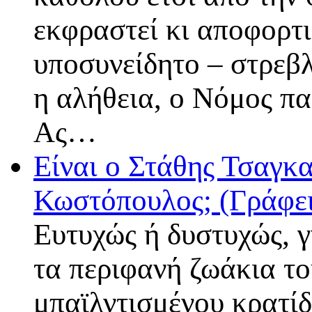
εκφραστεί κι αποφορτι
υποσυνείδητο – στρεβ
η αλήθεια, ο Νόμος πα
Ας…
Είναι ο Στάθης Τσαγκα
Κωστόπουλος; (Γράφε
Ευτυχώς ή δυστυχώς, γ
τα περιφανή ζωάκια τ
μπαϊλντισμένου κρατίδ