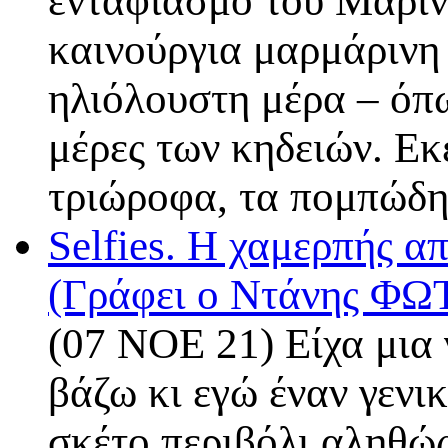
ενταφιασμό τού Μαριν
καινούργια μαρμάρινη 
ηλιόλουστη μέρα – όπω
μέρες των κηδειών. Εκ
τριώροφα, τα πομπώδ
Selfies. H χαμερπής 
(Γράφει ο Ντάνης ΦΩ
(07 NOE 21) Είχα μια 
βάζω κι εγώ έναν γενι
σκέτο περιβόλι αληθώ