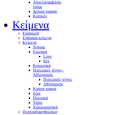
Λίγα λόγια
Δελτίο
τύπου
Δείγμα γραφής
Κριτικές
Κείμενα
Εισαγωγή
Επίκαιρα κείμενα
Κείμενα
Άνδρας
Ερωτικά
Love
Sex
Κοινωνικά
Πολεμικές τέχνες -
Αθλητισμός
Πολεμικές τέχνες
Αθλητισμός
Κρίσης καιροί
Ζώα
Πολιτικά
Τόποι
Χιουμοριστικά
Πορτραίτα
ανθρώπων