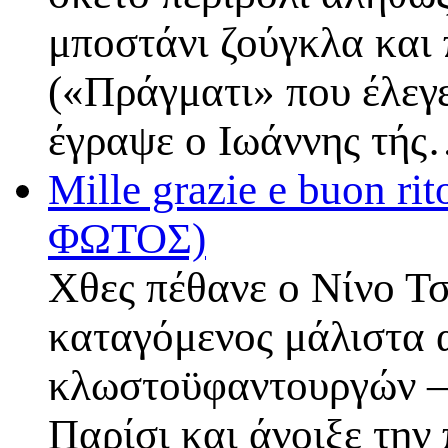
μποστάνι ζούγκλα και 
(«Πράγματι» που έλεγ
έγραψε ο Ιωάννης τή
Mille grazie e buon ri
ΦΩΤΟΣ)
Xθες πέθανε ο Νίνο Τσ
καταγόμενος μάλιστα α
κλωστοϋφαντουργών – 
Παρίσι και άνοιξε την 