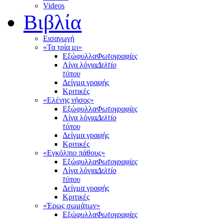
Videos
Βιβλία
Εισαγωγή
«Τα τρία μι»
Εξώφυλλα
Φωτογραφίες
Λίγα λόγια
Δελτίο
τύπου
Δείγμα γραφής
Κριτικές
«Ελένης νήσος»
Εξώφυλλα
Φωτογραφίες
Λίγα λόγια
Δελτίο
τύπου
Δείγμα γραφής
Κριτικές
«Εγκόλπιο πάθους»
Εξώφυλλα
Φωτογραφίες
Λίγα λόγια
Δελτίο
τύπου
Δείγμα γραφής
Κριτικές
«Έρως σωμάτων»
Εξώφυλλα
Φωτογραφίες