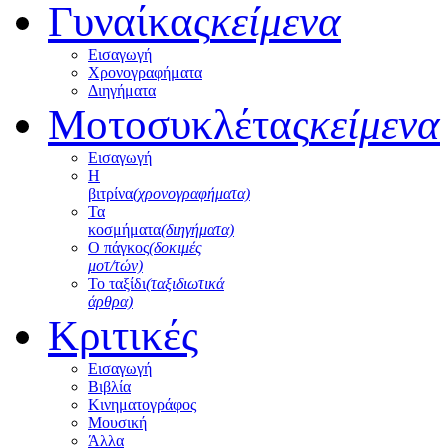
Γυναίκας
κείμενα
Εισαγωγή
Χρονογραφήματα
Διηγήματα
Μοτοσυκλέτας
κείμενα
Εισαγωγή
Η
βιτρίνα
(χρονογραφήματα)
Τα
κοσμήματα
(διηγήματα)
Ο πάγκος
(δοκιμές
μοτ/τών)
Το ταξίδι
(ταξιδιωτικά
άρθρα)
Κριτικές
Εισαγωγή
Βιβλία
Κινηματογράφος
Μουσική
Άλλα