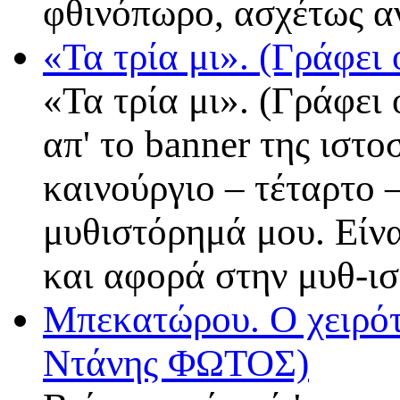
φθινόπωρο, ασχέτως 
«Τα τρία μι». (Γράφε
«Τα τρία μι». (Γράφει
απ' το banner της ιστο
καινούργιο – τέταρτο –
μυθιστόρημά μου. Είνα
και αφορά στην μυθ-ι
Μπεκατώρου. Ο χειρότε
Ντάνης ΦΩΤΟΣ)