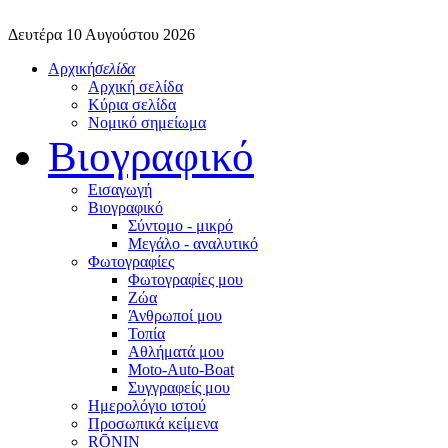
Δευτέρα 10 Αυγούστου 2026
Αρχική
σελίδα
Αρχική σελίδα
Κύρια σελίδα
Νομικό σημείωμα
Βιογραφικό
Εισαγωγή
Βιογραφικό
Σύντομο - μικρό
Μεγάλο - αναλυτικό
Φωτογραφίες
Φωτογραφίες μου
Ζώα
Άνθρωποί μου
Τοπία
Αθλήματά μου
Moto-Auto-Boat
Συγγραφείς μου
Ημερολόγιο ιστού
Προσωπικά κείμενα
RŌNIN