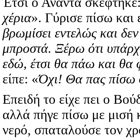
Έτσι ο Ανάντα σκέφτηκε:
χέρια
». Γύρισε πίσω και 
βρωμίσει εντελώς και δε
μπροστά. Ξέρω ότι υπάρχ
εδώ, έτσι θα πάω και θα
είπε: «
Όχι! Θα πας πίσω 
Επειδή το είχε πει ο Βού
αλλά πήγε πίσω με μισή 
νερό, σπαταλούσε τον χρ