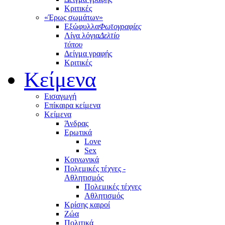
Κριτικές
«Έρως σωμάτων»
Εξώφυλλα
Φωτογραφίες
Λίγα λόγια
Δελτίο
τύπου
Δείγμα γραφής
Κριτικές
Κείμενα
Εισαγωγή
Επίκαιρα κείμενα
Κείμενα
Άνδρας
Ερωτικά
Love
Sex
Κοινωνικά
Πολεμικές τέχνες -
Αθλητισμός
Πολεμικές τέχνες
Αθλητισμός
Κρίσης καιροί
Ζώα
Πολιτικά