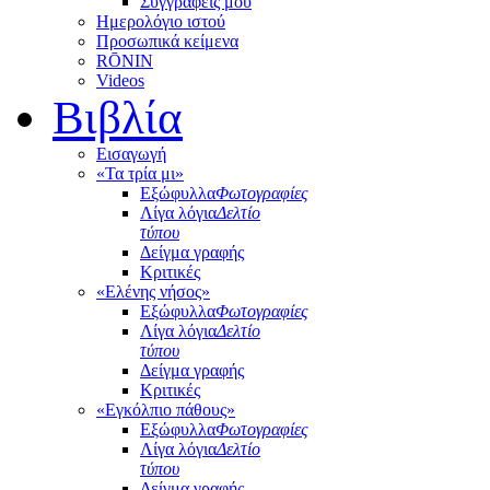
Συγγραφείς μου
Ημερολόγιο ιστού
Προσωπικά κείμενα
RŌNIN
Videos
Βιβλία
Εισαγωγή
«Τα τρία μι»
Εξώφυλλα
Φωτογραφίες
Λίγα λόγια
Δελτίο
τύπου
Δείγμα γραφής
Κριτικές
«Ελένης νήσος»
Εξώφυλλα
Φωτογραφίες
Λίγα λόγια
Δελτίο
τύπου
Δείγμα γραφής
Κριτικές
«Εγκόλπιο πάθους»
Εξώφυλλα
Φωτογραφίες
Λίγα λόγια
Δελτίο
τύπου
Δείγμα γραφής