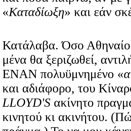
«
Καταδίωξη
» και εάν σκ
Κατάλαβα. Όσο Αθηναίος
μένα θα ξεριζωθεί, αντ
ΕΝΑΝ πολυϋμνημένο «
α
και αδιάφορο, του Κίνα
LLOYD'S
ακίνητο πραγμα
κινητού κι ακινήτου. (Πώ