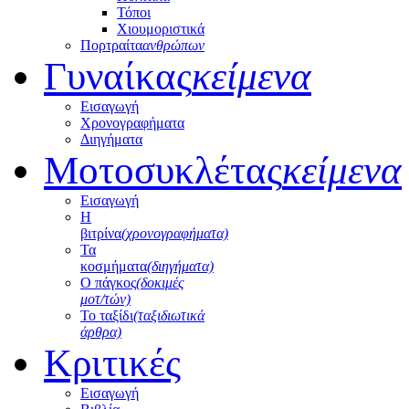
Τόποι
Χιουμοριστικά
Πορτραίτα
ανθρώπων
Γυναίκας
κείμενα
Εισαγωγή
Χρονογραφήματα
Διηγήματα
Μοτοσυκλέτας
κείμενα
Εισαγωγή
Η
βιτρίνα
(χρονογραφήματα)
Τα
κοσμήματα
(διηγήματα)
Ο πάγκος
(δοκιμές
μοτ/τών)
Το ταξίδι
(ταξιδιωτικά
άρθρα)
Κριτικές
Εισαγωγή