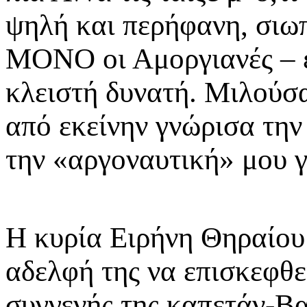
ψηλή και περήφανη, σιω
ΜΟΝΟ οι Αμοργιανές – είτ
κλειστή δυνατή. Μιλούσα
από εκείνην γνώρισα τη
την «αργοναυτική» μου γ
Η κυρία Ειρήνη Θηραίου 
αδελφή της να επισκεφθε
συγγενής της καπετάν-Βα