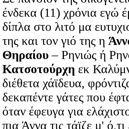
ένδεκα (11) χρόνια εγώ έ
δίπλα στο λιτό μα ευτυχ
της και τον γιό της η
Άνν
Θηραίου
– Ρηνιώς ή Ρην
Κατσοτούρχη
εκ Καλύμν
διέθετα χάϊδευα, φρόντιζ
δεκαπέντε γάτες που έφτ
όταν έφευγα για ελάχιστ
πια Άννα τις τάϊζε μ' ό,