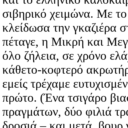
σιβηρικό χειμώνα. Με το
κλείδωσα την γκαζιέρα σ
πέταγε, η Μικρή και Με
όλο ζήλεια, σε χρόνο ελά
κάθετο-κοφτερό ακρωτήρ
εμείς τρέχαμε ευτυχισμέν
πρώτο. (Ένα τσιγάρο βια
πραγμάτων, δύο φιλιά τρ
δροσιά – και μετά, βουρ