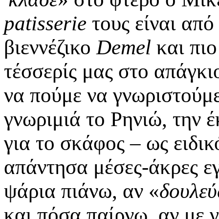
patisserie
τους είναι από
βιεννέζικο
Demel
και πιο
τέσσερίς μας στο απάγκι
να πούμε να γνωριστούμε
γνωριμιά το Ρηνιώ, την 
για το σκάφος – ως ειδι
απάντησα μέσες-άκρες εγ
ψάρια πιάνω, αν «
δουλεύ
και πόσα παίρνω, αν με 