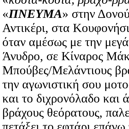
«
ΠΝΕΥΜΑ
» στην Δονο
Αντικέρι, στα Κουφονήσι
όταν αμέσως με την μεγά
Άνυδρο, σε Κίναρος Μάκ
Μπούβες/Μελάντιους βρά
την αγωνιστική σου μοτ
και το διχρονόλαδο και 
βράχους θεόρατους, παλεύ
πετάξει το εφτάρι επάνω 