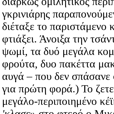
διαρκώς ομιλητικός περιπ
γκρινιάρης παραπονούμε
διέταξε το παριστάμενο κ
φτιάξει. Άνοιξα την τσάν
ψωμί, τα δυό μεγάλα κομ
φρούτα, δυο πακέττα μακ
αυγά – που δεν σπάσανε 
για πρώτη φορά.) Το ζετε
μεγάλο-περιποιημένο κέϊ
'κλασε
» στο φτερό ο Μικ