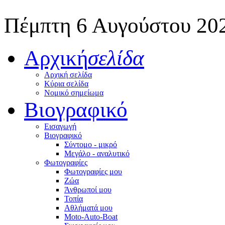
Πέμπτη 6 Αυγούστου 20
Αρχική
σελίδα
Αρχική σελίδα
Κύρια σελίδα
Νομικό σημείωμα
Βιογραφικό
Εισαγωγή
Βιογραφικό
Σύντομο - μικρό
Μεγάλο - αναλυτικό
Φωτογραφίες
Φωτογραφίες μου
Ζώα
Άνθρωποί μου
Τοπία
Αθλήματά μου
Moto-Auto-Boat