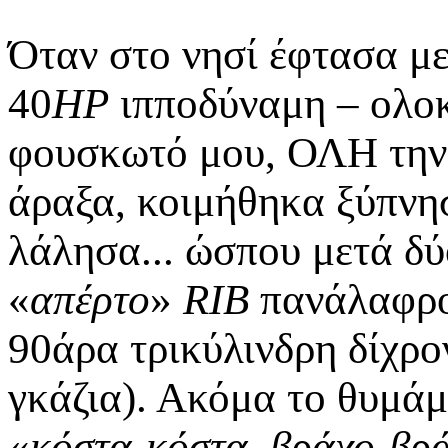
Όταν στο νησί έφτασα με
40
ΗΡ
ιπποδύναμη – ολοκ
φουσκωτό μου, ΟΛΗ την 
άραξα, κοιμήθηκα ξύπνη
λάλησα... ώσπου μετά δ
«
απέρτο
»
RIB
πανάλαφρο
90άρα τρικύλινδρη δίχρον
γκάζια). Ακόμα το θυμάμ
«
κόστα-κόστα, βράχο-βρ