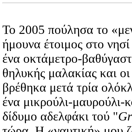
Το 2005 πούλησα το «με
ήμουνα έτοιμος στο νησί
ένα οκτάμετρο-βαθύγαστρ
θηλυκής μαλακίας και οι
βρέθηκα μετά τρία ολόκ
ένα μικρούλι-μαυρούλι-κ
δίδυμο αδελφάκι τού "
Gr
τώρα. Η «ναυτική» μου ζ