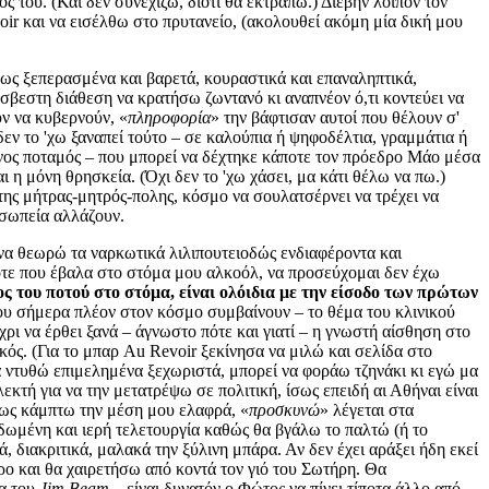
ς του. (Και δεν συνεχίζω, διότι θα εκτραπώ.) Διέβην λοιπόν τον
oir και να εισέλθω στο πρυτανείο, (ακολουθεί ακόμη μία δική μου
 ως ξεπερασμένα και βαρετά, κουραστικά και επαναληπτικά,
σβεστη διάθεση να κρατήσω ζωντανό κι αναπνέον ό,τι κοντεύει να
υν να κυβερνούν, «
πληροφορία
» την βάφτισαν αυτοί που θέλουν σ'
εν το 'χω ξαναπεί τούτο – σε καλούπια ή ψηφοδέλτια, γραμμάτια ή
ρινος ποταμός – που μπορεί να δέχτηκε κάποτε τον πρόεδρο Μάο μέσα
 η μόνη θρησκεία. (Όχι δεν το 'χω χάσει, μα κάτι θέλω να πω.)
ης μήτρας-μητρός-πολης, κόσμο να σουλατσέρνει να τρέχει να
οσωπεία αλλάζουν.
 να θεωρώ τα ναρκωτικά λιλιπουτειοδώς ενδιαφέροντα και
τότε που έβαλα στο στόμα μου αλκοόλ, να προσεύχομαι δεν έχω
ς του ποτού στο στόμα, είναι ολόιδια με την είσοδο των πρώτων
 που σήμερα πλέον στον κόσμο συμβαίνουν – το θέμα του κλινικού
ρι να έρθει ξανά – άγνωστο πότε και γιατί – η γνωστή αίσθηση στο
κός. (Για το μπαρ Au Revoir ξεκίνησα να μιλώ και σελίδα στο
 ντυθώ επιμελημένα ξεχωριστά, μπορεί να φοράω τζηνάκι κι εγώ μα
εκτή για να την μετατρέψω σε πολιτική, ίσως επειδή αι Αθήναι είναι
σως κάμπτω την μέση μου ελαφρά, «
προσκυνώ
» λέγεται στα
ειδωμένη και ιερή τελετουργία καθώς θα βγάλω το παλτώ (ή το
, διακριτικά, μαλακά την ξύλινη μπάρα. Αν δεν έχει αράξει ήδη εκεί
ο και θα χαιρετήσω από κοντά τον γιό του Σωτήρη. Θα
ρα του
Jim Beam
– είναι δυνατόν ο Φώτος να πίνει τίποτα άλλο από