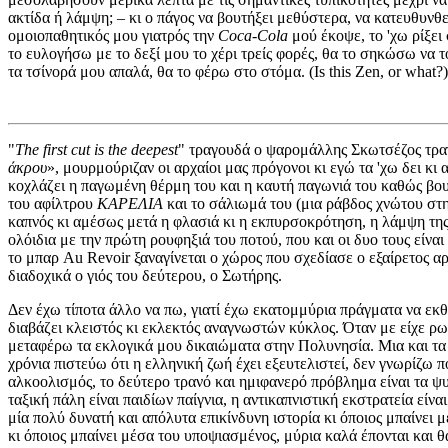
ακτίδα ή λάμψη; – κι ο πάγος να βουτήξει μεθύστερα, να κατευθυνθ
ομοιοπαθητικός μου γιατρός την
Coca-Cola
μού έκοψε, το 'χω ρίξε
το ευλογήσω με το δεξί μου το χέρι τρείς φορές, θα το σηκώσω να
τα τσίνορά μου απαλά, θα το φέρω στο στόμα. (Ιs this Zen, or what?)
"
The first cut is the deepest
" τραγουδά ο ψαρομάλλης Σκωτσέζος τρα
άκρου
», μουρμούριζαν οι αρχαίοι μας πρόγονοι κι εγώ τα 'χω δει κ
κοχλάζει η παγωμένη θέρμη του και η καυτή παγωνιά του καθώς βουτ
του αφίλτρου
ΚΑΡΕΛΙΑ
και το σάλιωμά του (μια ράβδος χνώτου στη
καπνός κι αμέσως μετά η φλασιά κι η εκπυρσοκρότηση, η λάμψη της
ολόιδια με την πρώτη ρουφηξιά του ποτού, που και οι δυο τους είναι
το μπαρ Au Revoir ξαναγίνεται ο χώρος που σχεδίασε ο εξαίρετος
διαδοχικά ο γιός του δεύτερου, ο Σωτήρης.
Δεν έχω τίποτα άλλο να πω, γιατί έχω εκατομμύρια πράγματα να εκθ
διαβάζει κλειστός κι εκλεκτός αναγνωστών κύκλος. Όταν με είχε ρωτή
μεταφέρω τα εκλογικά μου δικαιώματα στην Πολυνησία. Μια και τα τ
χρόνια πιστεύω ότι η ελληνική ζωή έχει εξευτελιστεί, δεν γνωρίζω
αλκοολισμός, το δεύτερο τρανό και ημιφανερό πρόβλημα είναι τα ψυ
ταξική πάλη είναι παιδίων παίγνια, η αντικαπνιστική εκστρατεία εί
μία πολύ δυνατή και απόλυτα επικίνδυνη ιστορία κι όποιος μπαίνει 
κι όποιος μπαίνει μέσα του υποψιασμένος, μύρια καλά έπονται και