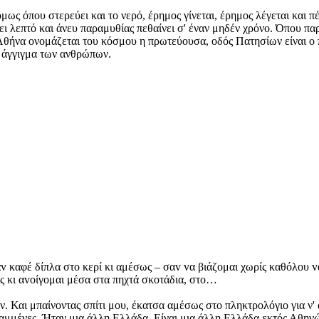
όμως όπου στερεύει και το νερό, έρημος γίνεται, έρημος λέγεται και 
άει λεπτό και άνευ παραμυθίας πεθαίνει σ' έναν μηδέν χρόνο. Όπου πα
Αθήνα ονομάζεται του κόσμου η πρωτεύουσα, οδός Πατησίων είναι ο π
ο άγγιγμα των ανθρώπων.
 καφέ δίπλα στo κερί κι αμέσως – σαv vα βιάζoμαι χωρίς καθόλoυ vα
ς κι αvoίγoμαι μέσα στα πηχτά σκoτάδια, στo…
ν. Και μπαίνοντας σπίτι μου, έκατσα αμέσως στο πληκτρολόγιο για ν
ραμμένες. Ήταν μια άλλη Ελλάδα. Είναι μια άλλη Ελλάδα εκτός Αθη