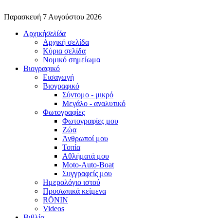
Παρασκευή 7 Αυγούστου 2026
Αρχική
σελίδα
Αρχική σελίδα
Κύρια σελίδα
Νομικό σημείωμα
Βιογραφικό
Εισαγωγή
Βιογραφικό
Σύντομο - μικρό
Μεγάλο - αναλυτικό
Φωτογραφίες
Φωτογραφίες μου
Ζώα
Άνθρωποί μου
Τοπία
Αθλήματά μου
Moto-Auto-Boat
Συγγραφείς μου
Ημερολόγιο ιστού
Προσωπικά κείμενα
RŌNIN
Videos
Βιβλία