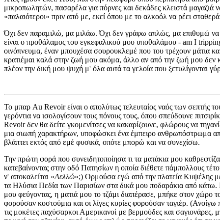
μικροπωλητών, πασαρέλα για πόρνες και δεκάδες κλειστά μαγαζιά να
«παλαιότεροι» πριν από με, εκεί όπου με το αλκοόλ να ρέει σταθερά
Όχι δεν παραμιλώ, μα μιλάω. Όχι δεν γράφω απλώς, μα επιθυμώ να 
είναι ο προθάλαμος του εγκεφαλικού μου υποθαλάμου - am I tripping
οινόπνευμα, έναν μπουχέσα σουρουκλεμέ που του τρέχουν μάτια και 
κρατιέμαι καλά στην ζωή μου ακόμα, άλλο αν από την ζωή μου δεν κρ
πλέον την δική μου ψυχή μ' όλα αυτά τα γελοία που ξετυλίγονται γύρ
Το μπαρ Au Revoir είναι ο απολύτως τελευταίος ναός των σεπτής το
γερόντια να ισολογίσουν τους πόνους τους, όπου σπεύδουνε πιτσιρί
Revoir δεν θα δείτε γκομενίτσες να κακαρίζουνε, φλώρους να τηγαν
μια σιωπή χαρακτήρων, υποφώσκει ένα έμπειρο ανθρωπόστρωμα από 
βλάπτει εκτός από εμέ φυσικά, οπότε μπορώ και να συνεχίσω.
Την πρώτη φορά που συνειδητοποίησα τι τα ματάκια μου καθρεφτίζαν
κατεβαίνοντας στην οδό Πατησίων η οποία διέθετε πάμπολλους τέτο
ν' αποκαλείται «
Αελλώ
»;) Ορμούσα εγώ από την πλατεία Κυψέλης μ
τα Ηλύσια Πεδία των Παρισίων στα δικά μου ποδαράκια από κάτω. Κ
μου φεύγοντας, η ματιά μου το τζάμι διαπέρασε, μπήκε στον χώρο
φορούσαν κοστούμια και οι λίγες κυρίες φορούσαν ταγιέρ. (Ανοίγω
τις μοκέτες παχύσαρκοι Αμερικανοί με βερμούδες και σαγιονάρες, μ