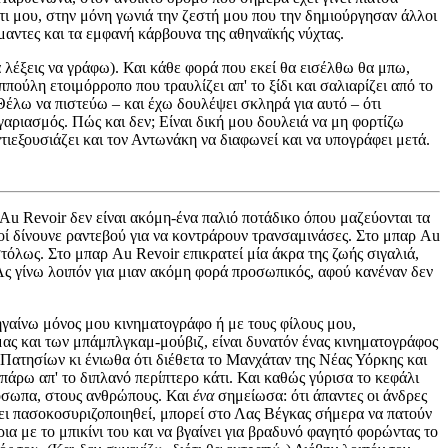
τι μου, στην μόνη γωνιά την ζεστή μου που την δημιούργησαν άλλοι
μαντες και τα εμφανή κάρβουνα της αθηναϊκής νύχτας.
 λέξεις να γράφω). Και κάθε φορά που εκεί θα εισέλθω θα μπω,
πούλη ετοιμόρροπο που τραυλίζει απ' το ξίδι και σαλιαρίζει από το
Θέλω να πιστεύω – και έχω δουλέψει σκληρά για αυτό – ότι
γαριασμός. Πώς και δεν; Είναι δική μου δουλειά να μη φορτίζω
ντιεξουσιάζει και τον Αντωνάκη να διαφωνεί και να υπογράφει μετά.
Au Revoir δεν είναι ακόμη-ένα παλιό ποτάδικο όπου μαζεύονται τα
κοί δίνουνε ραντεβού για να κοντράρουν τρανσαμινάσες. Στο μπαρ Au
τόλως. Στο μπαρ Au Revoir επικρατεί μία άκρα της ζωής σιγαλιά,
ς γίνω λοιπόν για μιαν ακόμη φορά προσωπικός, αφού κανέναν δεν
πηγαίνω μόνος μου κινηματογράφο ή με τους φίλους μου,
μας και των μπάμπλγκαμ-μούβιζ, είναι δυνατόν ένας κινηματογράφος
τησίων κι ένιωθα ότι διέθετα το Μανχάταν της Νέας Υόρκης και
άρω απ' το διπλανό περίπτερο κάτι. Και καθώς γύρισα το κεφάλι
ρόσωπα, στους ανθρώπους. Και
ένα
σημείωσα: ότι άπαντες οι άνδρες
χει πασοκοσυριζοποιηθεί, μπορεί στο Λας Βέγκας σήμερα να πατούν
α με το μπικίνι του και να βγαίνει για βραδυνό φαγητό φορώντας το