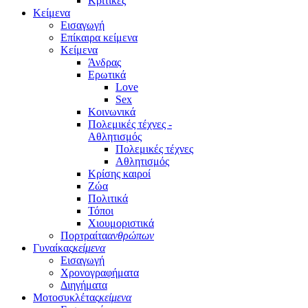
Κριτικές
Κείμενα
Εισαγωγή
Επίκαιρα κείμενα
Κείμενα
Άνδρας
Ερωτικά
Love
Sex
Κοινωνικά
Πολεμικές τέχνες -
Αθλητισμός
Πολεμικές τέχνες
Αθλητισμός
Κρίσης καιροί
Ζώα
Πολιτικά
Τόποι
Χιουμοριστικά
Πορτραίτα
ανθρώπων
Γυναίκας
κείμενα
Εισαγωγή
Χρονογραφήματα
Διηγήματα
Μοτοσυκλέτας
κείμενα