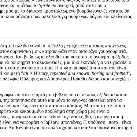
verre και αμέσως το
Sprite
θα ανοιχτεί, (από τότε που ο
τήρι μου με το διάφανο κρυσταλλωμένο βουρβωνογενές νέκταρ, θα
ύσω το κουδούνισμα των αλληλοσυγκρουόμενων πάγων και κλείνοντας
ράτητη Γαλλίδα γυναίκα. «
Πολλά μεταξύ πέλει κύλικος και χείλεος
ει στον ουρανίσκο μου, κατρακυλάει στον οισοφάγο γουργουριστά,
σιγάρο. Και βεβαίως ακολουθεί του πακέτου το άνοιγμα, η έξοδος
α να ρουφηχτεί το αλκαλοειδές, μια-δυο εκπνοές για να υγρανθεί ο
αι το αυτό ανύποπτο στόμα. Η πρώτη ρουφηξιά του καπνού είναι
ί και μετά "
all is History, repeated and known, boring and frothed
",
ν τα αδέλφια Θόδωρος και Λύσανδρος Παπαθεοδώρου και συνεχίζει
 γράφω και στο τέταρτό μου βιβλίο που επιτέλους εξέδωσα και το
 της απάντησα ότι αυτό και μόνο το γεγονός αποτελεί αιτία να
πού και πώς πίνει τα ποτά του ο κόσμος. Μια και τα τελευταία
ο πρώτο και κεκρυμμένο πρόβλημα στην χώρα μας είναι ο
υο, τα ναρκωτικά και η ενδοοικογενειακή βία, η ανεργία και η
 είναι για να φοράει ο Ιαβέρης μπαντάνες. Η υπόθεση «ποτό» είναι
θεση Αu Revoir είναι μια πολύ ισχυρή και απόλυτα ακίνδυνη ιστορία