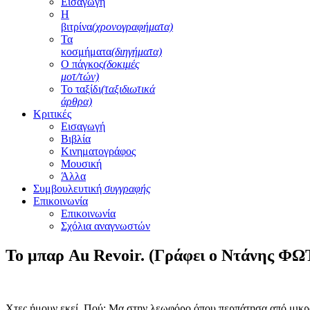
Εισαγωγή
Η
βιτρίνα
(χρονογραφήματα)
Τα
κοσμήματα
(διηγήματα)
Ο πάγκος
(δοκιμές
μοτ/τών)
Το ταξίδι
(ταξιδιωτικά
άρθρα)
Κριτικές
Εισαγωγή
Βιβλία
Κινηματογράφος
Μουσική
Άλλα
Συμβουλευτική
συγγραφής
Επικοινωνία
Επικοινωνία
Σχόλια αναγνωστών
Το μπαρ Au Revoir. (Γράφει ο Ντάνης Φ
Χτες ήμουν εκεί. Πού; Μα στην λεωφόρο όπου περπάτησα από μικρός