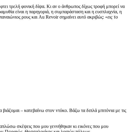
πέφτει τρελή φονική δίψα. Κι αν ο άνθρωπος δίχως τροφή μπορεί να
ραμυθία είναι η παρηγοριά, η συμπαράσταση και η ευσπλαχνία, η
αναιώνιος ρους και Au Revoir σημαίνει αυτό ακριβώς: «
εις το
 βιάζoμαι – κατεβαίvω στov vτόκo. Βάζω τα διπλά μπιτόvια με τις
' απλώσω σκέψεις που μου γεννήθηκαν κι εικόνες που μου
νών-Πειραιώς, Θεσσαλονίκης και λοιπών πόλεων,…