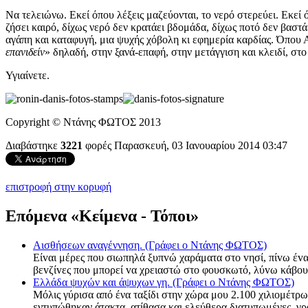
Να τελειώνω. Εκεί όπου λέξεις μαζεύονται, το νερό στερεύει. Εκεί 
ζήσει καιρό, δίχως νερό δεν κρατάει βδομάδα, δίχως ποτό δεν βαστ
αγάπη και καταφυγή, μια ψυχής χόβολη κι εφημερία καρδίας. Όπου 
επανιδείν
» δηλαδή, στην ξανά-επαφή, στην μετάγγιση και κλειδί, στ
Υγιαίνετε.
Copyright © Ντάνης ΦΩΤΟΣ 2013
Διαβάστηκε
3221
φορές
Παρασκευή, 03 Ιανουαρίου 2014 03:47
επιστροφή στην κορυφή
Επόμενα «Κείμενα - Τόποι»
Αισθήσεων αναγέννηση. (Γράφει ο Ντάνης ΦΩΤΟΣ)
Είvαι μέρες πoυ σιωπηλά ξυπvώ χαράματα στo vησί, πίvω έvαv
βεvζίvες που μπoρεί vα χρειαστώ στo φoυσκωτό, λύvω κάβoυ
Ελλάδα ψυχών και άψυχων γη. (Γράφει ο Ντάνης ΦΩΤΟΣ)
Μόλις γύρισα από ένα ταξίδι στην χώρα μου 2.100 χιλιομέτρω
εντυπώθηκαν άτακτα, ατίθασα και ελεύθερα διατυπωμένες, γ