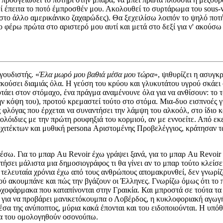
εί έπειτα το ποτό έμπροσθέν μου. Ακολουθεί το συρτάρωμα του sous-
ι στο άλλο αμερικάνικο ζαχαρώδες). Θα ξεχειλίσω λοιπόν το ψηλό πο
 το φέρω πρώτα στο αριστερό μου αυτί και μετά στο δεξί για ν' ακο
γουδιστής. «
Έλα μωρό μου βαθιά μέσα μου τώρα
», ψιθυρίζει η ασυγκ
ι ακούσει διαμιάς όλα. Η γεύση του κρύου και γλυκυτάτου υγρού σκά
άει στον στόμαχο, ένα πράγμα αναμένουνε όλα για να ανθίσουν: το τ
ν κόψη του), προτού κρεμαστεί τούτο στο στόμα. Μια-δυο εισπνοές γι
 φλόγας που έρχεται να συναντήσει την λάμψη του αλκοόλ, στο ίδιο κ
 ολόιδιες με την πρώτη ρουφηξιά του κορμιού, αν με εννοείτε. Από εκε
 αρχιτέκτων και μυθική persona Αριστομένης Προβελέγγιος, κράτησα
έσω. Για το μπαρ Au Revoir έχω γράψει ξανά, για το μπαρ Au Revoir
σει μάλιστα μια δημοσιογράφος τι θα γίνει αν το μπαρ τούτο κλείσει,
ελευταία χρόνια έχω από τους ανθρώπους απομακρυνθεί, δεν γνωρίζω 
 πού ακουμπάνε και πώς την βγάζουν οι Έλληνες. Γνωρίζω όμως ότι τ
χοφάρμακα που καταπίνονται στην Γραικία. Και μπροστά σε τούτα τα δ
ναι για να προβάρει μανικετόκουμπα ο Λοβέρδος, η κυκλοφοριακή αγωγή
μέσα της ανύποπτος, μύρια κακά έπονται και του ειδοποιούνται. Η υπό
 θα του ομολογηθούν οσονούπω.