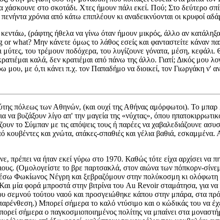
 χάσκουνε στο σκοτάδι. Χτες ήμουν πάλι εκεί. Πού; Στο δεύτερο σπί
 πενήντα χρόνια από κάτω επιπλέουν κι αναδεικνύονται οι κρυφοί αδά
κεντάω, (ράφτης ήθελα να γίνω όταν ήμουν μικρός, άλλο αν κατάληξα
 or what? Μην κάνετε όμως το λάθος εσείς και φανταστείτε κάναν παπ
μύτες, του τρέμουν ποδόχερα, του λυγίζουνε γόνατα, μέση, κεφάλι. 
ατιέμαι καλά, δεν κρατιέμαι από πάνω της άλλο. Γιατί; Δικός μου λο
ω μου, με ό,τι κάνει π.χ. τον Παπαδήμο να διοικεί, τον Γιωργάκη ν' α
ύτης πόλεως των Αθηνών, (και ουχί της Αθήνας αμόρφωτοι). Το μπαρ 
κια να βυζάξουν λίγο απ' την μαγεία της «νύχτας», όπου ηπατοκιρρωτι
ίζουν το Σύμπαν με τις απόψεις τους ή παρέες να χαβαλεδιάζουνε ασυσ
κουβέντες και χνώτα, ατάκες-σπαθιές και γέλια βαθιά, εσκαμμένα. Α
ε, πρέπει να ήταν εκεί γύρω στο 1970. Καθώς τότε είχα αρχίσει να 
ιους. (Ομολογείστε το βρε παρτσακλά, στον αιώνα των πόπκορν-σίνε
έσω Φωκίωνος Νέγρη και ξεβραζόμουν στην πολύκοσμη κι ολόφωτη Πα
αι μία φορά μπροστά στην βιτρίνα του Au Revoir σταμάτησα, για να π
 του σεμνού τούτου ναού και προσγειώθηκε κάπου στην μπάρα, στα π
 παρένθεση.) Μπορεί σήμερα το καλό ντύσιμο και ο κώδικάς του να έ
πορεί σήμερα ο παγκοσμιοποιημένος πολίτης να μπαίνει στα μοναστήρι