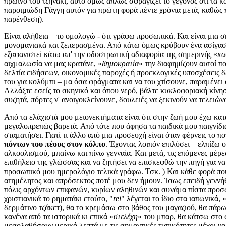
πρωινό του τζηνάκι, αυτό όμως απλώς σφραγίζει το γεγονός ότι τα κ
παροιμιώδη Γάγγη αυτόν για πρώτη φορά πέντε χρόνια μετά, καθώς π
παρένθεση).
Είναι αλήθεια – το ομολογώ - ότι γράφω προσωπικά. Και είναι μια
μονομανιακά και ξεπερασμένα. Από κάτω όμως κρύβουν ένα ασίγαστο
εξαφανιστεί κάτω απ' την οδοστρωτική αδιαφορία της σημερινής «
κα
αιχμαλωσία να μας κρατάνε, «
δημοκρατία
» την διαφημίζουν αυτοί π
δελτία ειδήσεων, οικονομικές παροχές ή προεκλογικές υποσχέσεις δ
του για κολύμπι – μα όσα φράγματα και να του χτίσουνε, παραμένει 
Αλλάξτε εσείς το σκηνικό και όπου νερό, βάλτε κυκλοφοριακή κίνη
συζητά, πόρτες ν' ανοιγοκλείνουνε, δουλειές να ξεκινούν να τελειώ
Από τα ελάχιστά μου μειονεκτήματα είναι ότι στην ζωή μου έχω κατ
μεγαλοπρεπώς βαρετά. Από τότε που άφησα τα παιδικά μου παιγνίδι
σταματήσει. Γιατί τι άλλο από μια προσευχή είναι όταν φέρνεις το π
πόντων του πέους στον κόλπο
. Έχοντας λοιπόν επιλύσει – ελπίζω 
αλκοολισμού, μπαίνω και πίνω γενναία. Και μετά, τις επόμενες μέρε
επιθήλειο της γλώσσας και να ζητήσει να επισκεφθώ την πηγή για ν
προσωπικό μου ημερολόγιο τελικά γράφω. Τσκ. ) Και κάθε φορά πο
ατημέλητος και απρόσεκτος ποτέ μου δεν ήμουν. Ίσως επειδή γεννήθη
πόλις αρχόντων επιφανών, κυρίων αληθινών και συνάμα πίστα προ
χριστιανικά το ρηματάκι ετούτο, "
rei
" λέγεται το ίδιο στα ιαπωνικά, 
δερμάτινο τζάκετ), θα το κρεμάσω στο βάθος του μαγαζιού, θα πάρω 
κανένα από τα ιστορικά κι επικά «
στελέχη
» του μπαρ, θα κάτσω στο
μεσολαβήσουν μερικά λεπτά με τις σημαντικές τυπικότητες μέχρι ν