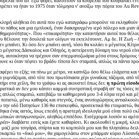
ουρέλια που απ' έξω φορεί, καλύπτουν τα κουρέλια που κουβαλάει εντό
ρέπει να ήταν το 1975 όταν τόλμησα ν' ανοίξω την πόρτα του Au Rev
 σκληρή αλήθεια ότι αυτά που εγώ καταγράφω μπορούνε να εκληφθούν
 πάθος και μια εμπλοκή, έναν διακηρυγμένο ιερό πόλεμο και μιαν ά
θημερινότητας
». Που «
επικαιρότητα
» την καταντήσαν αυτοί που θέλο
ου θέλουνε την δουλειά των ολίγων να εκτελέσουνε. Αμ δε. Η Ζωή – δ
εν μπαίνει. Κι όσο δεν μπαίνει αυτή, τόσο θα κυλάει ο μέγιστος Κίτ
ο μέγιστος Δάσκαλος και Οδηγός, η αστείρευτη δύναμη του νερού είναι
ση, αυτοκίνητα να τρέχουν σαν σπερματοζωάρια μέσα στους δρόμους τ
νουνε κι όταν πέφτει το βράδυ τίποτα δεν σταματά, απλώς τα πάντα πρ
αφέρει το εξής: να πίνω με μέτρο, να καπνίζω όσο θέλω ελάχιστα και
α γυμνάζομαι, από τότε που πρωτόπιασα χέρι γυναίκας τάζομαι, από 
οτήρι στα χείλη, θα το γράψω κι ας ακουστεί όπως δει:
η πρώτη είσοδο
οριστικά αν δεν μου κάτσει καμμιά συντριπτική στραβή απ' τις τόσες
ς απλώς σταματώ, κατεβάζω τα καθημερινά μου 3-4 λίτρα νερό και μέχ
α ποτιστώ, μένω καθαρός και στεγνός, ένας ανυποχώρητος αντιαλκοολι
υ την οδό Πατησίων 136 θα επισκεφθώ, προσεκτικά θα ετοιμαστώ, θα
κα ένας αστός, ίσως επειδή η αριστερή ιδεολογία μού είναι πολύ εκλ
σωπικών ανταγωνισμών, αληθώς-επιπέδου. Εισέρχομαι λοιπόν κι αμέ
«
ρέει
» διαβάστε εσείς και έχετε καθαρίσει. Κι ακολουθεί η μικρή, κλ
μαζί μου τσιγάρα, σπίρτα και το κομπολόι μου και θα πλησιάσω δειλά
 σκαμπώ το «δικό μου», θα χαμογελάσω στον μπάρμαν κύριο Λύσανδρ
α προσγειωθεί το ποτήρι στην μπάρα, να μπει πρώτα πλούσια η μεζού